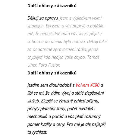
Další ohlasy zákazníků
Děkuji za opravu
, jsem s výsledkem velmi
spokojen. Byl jsem u vás poprvé a potěšilo
mě, že nepojízdné auto vás servis přijal v
sobotu a do úterka byla hotová. Děkuji také
za dodatečné zprovoznění rádia, jehož
chybějící kód nebyla vaše chyba. Tomáš
Uher, Ford Fusion
Další ohlasy zákazníků
Jezdím sem dlouhodobě s
Volvem XC90
a
líbí se mi, že vidím vývoj a stálé zlepšování
služeb. Zlepšil se výrazně vzhled příjmu,
přibyly platební karty, počet zvedáků i
mechaniků a pořád u vás platí rozumný
poměr kvality a ceny. Pro mě je ale nejlepší
ta rychlost.