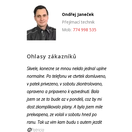
Ondřej Janeček
Přejímací technik
Mob:
774 998 535
Ohlasy zákazníků
Skvele, konecne se mnou nekdo jednal uplne
normalne. Po telefonu ve ctvrtek domluveno,
v patek privezeno, v sobotu zkontrolovano,
opraveno a pripaveno k vyzvednuti. Bala
jsem se ze to bude az v pondeli, coz by mi
dost zkomplikovalo plany. A byla jsem mile
prekvapena, ze volali v sobotu hned po
ranu. Tak uz vim kam budu s autem jezdit
🙂
Patricia