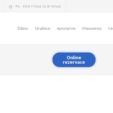
Po – Pá 8-17 hod. So 8-14 hod.
Žižkov
Strašnice
Autoservis
Pneuservis
Ce
Online
rezervace