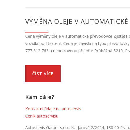
VÝMĚNA OLEJE V AUTOMATICKÉ
Cena výměny oleje v automatické převodovce Zjistěte 
vozidla pod textem. Cena je závislá na typu převodovk
777 612 763 a nebo rovnou přijeďte Průběžná 3210, Pra
ČÍST VÍCE
Kam dále?
Kontaktní údaje na autoservis
Ceník autoservisu
Autoservis Garant s.r.o., Na Jarově 2/2424, 130 00 Prah