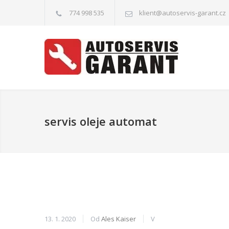
774 998 535
klient@autoservis-garant.cz
servis oleje automat
13. 1. 2020
Od
Ales Kaiser
V