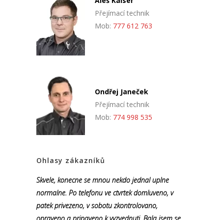
Aleš Kaiser
Přejímací technik
Mob:
777 612 763
Ondřej Janeček
Přejímací technik
Mob:
774 998 535
Ohlasy zákazníků
Skvele, konecne se mnou nekdo jednal uplne
normalne. Po telefonu ve ctvrtek domluveno, v
patek privezeno, v sobotu zkontrolovano,
opraveno a pripaveno k vyzvednuti. Bala jsem se