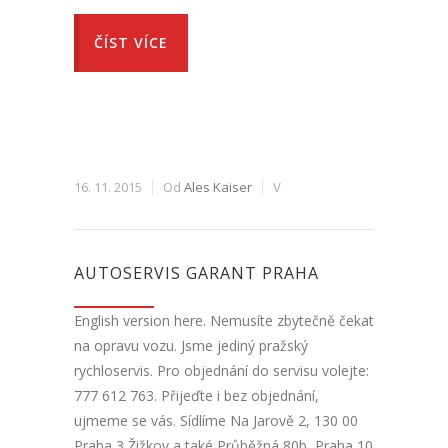
ČÍST VÍCE
16. 11. 2015
Od
Ales Kaiser
V
AUTOSERVIS GARANT PRAHA
English version here. Nemusíte zbytečně čekat
na opravu vozu. Jsme jediný pražský
rychloservis. Pro objednání do servisu volejte:
777 612 763. Přijeďte i bez objednání,
ujmeme se vás. Sídlíme Na Jarově 2, 130 00
Praha 3 Žižkov a také Průběžná 80b, Praha 10