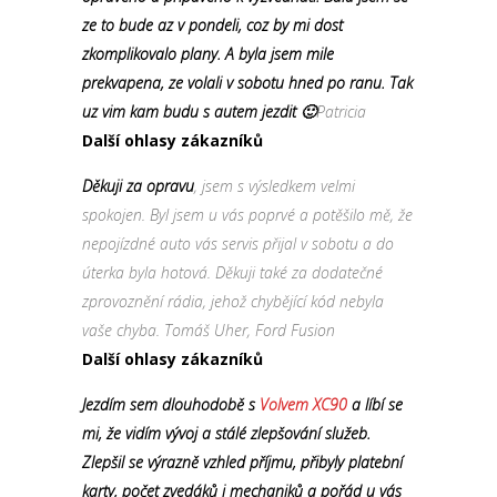
ze to bude az v pondeli, coz by mi dost
zkomplikovalo plany. A byla jsem mile
prekvapena, ze volali v sobotu hned po ranu. Tak
uz vim kam budu s autem jezdit 🙂
Patricia
Další ohlasy zákazníků
Děkuji za opravu
, jsem s výsledkem velmi
spokojen. Byl jsem u vás poprvé a potěšilo mě, že
nepojízdné auto vás servis přijal v sobotu a do
úterka byla hotová. Děkuji také za dodatečné
zprovoznění rádia, jehož chybějící kód nebyla
vaše chyba. Tomáš Uher, Ford Fusion
Další ohlasy zákazníků
Jezdím sem dlouhodobě s
Volvem XC90
a líbí se
mi, že vidím vývoj a stálé zlepšování služeb.
Zlepšil se výrazně vzhled příjmu, přibyly platební
karty, počet zvedáků i mechaniků a pořád u vás