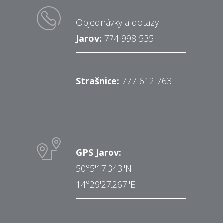
Objednávky a dotazy
Jarov:
774 998 535
Strašnice:
777 612 763
GPS Jarov:
50°5'17.343"N
14°29'27.267"E