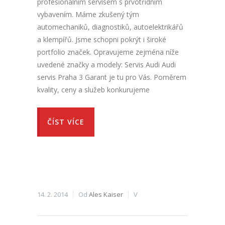
profesionálním servisem s prvotřídním
vybavením. Máme zkušený tým
automechaniků, diagnostiků, autoelektrikářů
a klempířů. Jsme schopni pokrýt i široké
portfolio značek. Opravujeme zejména níže
uvedené značky a modely: Servis Audi Audi
servis Praha 3 Garant je tu pro Vás. Poměrem
kvality, ceny a služeb konkurujeme
ČÍST VÍCE
14. 2. 2014
Od
Ales Kaiser
V