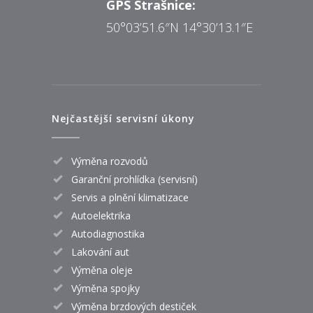
GPS Strašnice:
50°03’51.6″N 14°30’13.1″E
Nejčastější servisní úkony
Výměna rozvodů
Garanční prohlídka (servisní)
Servis a plnění klimatizace
Autoelektrika
Autodiagnostika
Lakování aut
Výměna oleje
Výměna spojky
Výměna brzdových destiček