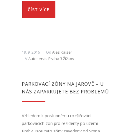
ČÍST VÍCE
19. 9. 2016
Od
Ales Kaiser
V
Autoservis Praha 3 Žižkov
PARKOVACÍ ZÓNY NA JAROVĚ – U
NÁS ZAPARKUJETE BEZ PROBLÉMŮ
Vzhledem k postupnému rozšiřování
parkovacích zón pro rezidenty po území
Prahy, jsou tyto zóny zavedeny od Srpna