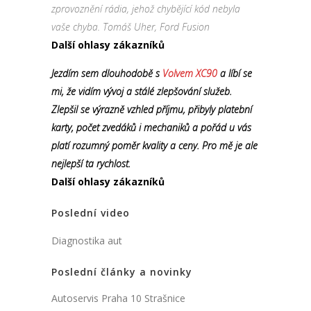
zprovoznění rádia, jehož chybějící kód nebyla
vaše chyba. Tomáš Uher, Ford Fusion
Další ohlasy zákazníků
Jezdím sem dlouhodobě s
Volvem XC90
a líbí se
mi, že vidím vývoj a stálé zlepšování služeb.
Zlepšil se výrazně vzhled příjmu, přibyly platební
karty, počet zvedáků i mechaniků a pořád u vás
platí rozumný poměr kvality a ceny. Pro mě je ale
nejlepší ta rychlost.
Další ohlasy zákazníků
Poslední video
Diagnostika aut
Poslední články a novinky
Autoservis Praha 10 Strašnice