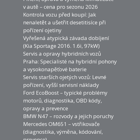
v autě – cena pro sezonu 2026
Kontrola vozu před koupí: Jak
nenaletět a ušetřit desetitisíce při
pořízení ojetiny
Vyřešená atypická závada dobíjení
(Kia Sportage 2016. 1.6i, 97kW)
Servis a opravy hybridních vozů
Praha: Specialisté na hybridní pohony
a vysokonapěťové baterie
Servis starších ojetých vozů: Levné
pořízení, vyšší servisní náklady
Ford EcoBoost – typické problémy
motorů, diagnostika, OBD kódy,
opravy a prevence
BMW N47 – rozvody a jejich poruchy
Mercedes OM651 – vstřikovače
(diagnostika, výměna, kódování,
prevence)