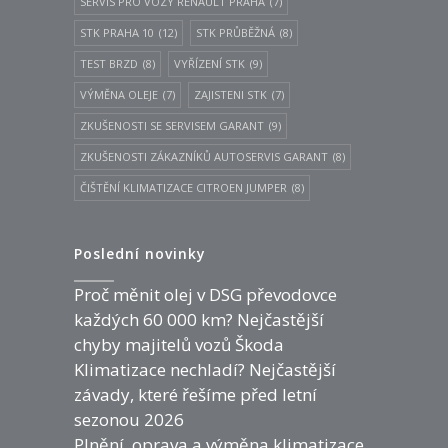
SERVIS PRO VOZY RENAULT PRAHA
(7)
STK PRAHA 10
(12)
STK PRŮBĚŽNÁ
(8)
TEST BRZD
(8)
VYŘÍZENÍ STK
(9)
VÝMĚNA OLEJE
(7)
ZAJISTENI STK
(7)
ZKUŠENOSTI SE SERVISEM GARANT
(9)
ZKUŠENOSTI ZÁKAZNÍKŮ AUTOSERVIS GARANT
(8)
ČIŠTĚNÍ KLIMATIZACE CITROEN JUMPER
(8)
Poslední novinky
Proč měnit olej v DSG převodovce
každých 60 000 km? Nejčastější
chyby majitelů vozů Škoda
Klimatizace nechladí? Nejčastější
závady, které řešíme před letní
sezonou 2026
Plnění, oprava a výměna klimatizace