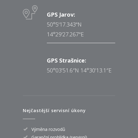
GPS Jarov:
50°5'17.343"N
14°29'27.267"E
GPS Strašnice:
50°03’51.6″N 14°30’13.1″E
Nejčastější servisní úkony
Výměna rozvodů
Garanční prohlídka (servisní)