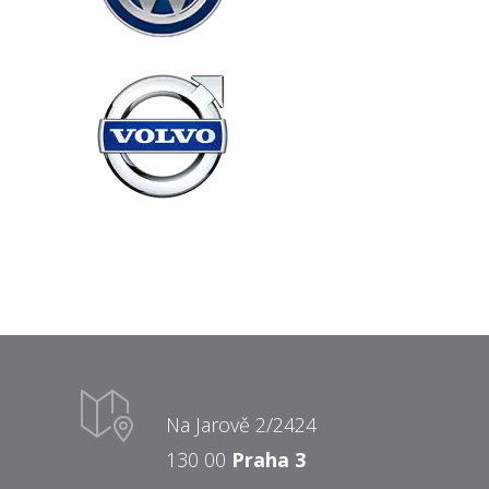
Na Jarově 2/2424
130 00
Praha 3