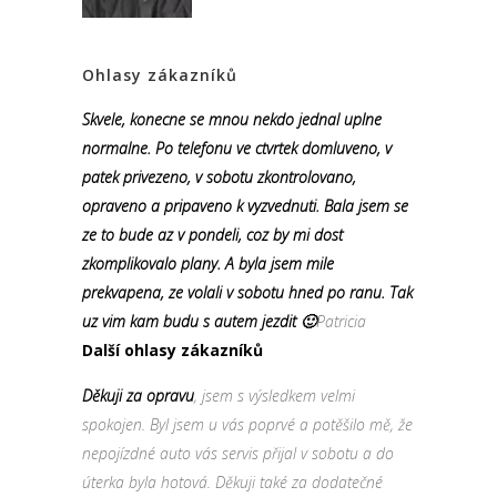
Ohlasy zákazníků
Skvele, konecne se mnou nekdo jednal uplne
normalne. Po telefonu ve ctvrtek domluveno, v
patek privezeno, v sobotu zkontrolovano,
opraveno a pripaveno k vyzvednuti. Bala jsem se
ze to bude az v pondeli, coz by mi dost
zkomplikovalo plany. A byla jsem mile
prekvapena, ze volali v sobotu hned po ranu. Tak
uz vim kam budu s autem jezdit 🙂
Patricia
Další ohlasy zákazníků
Děkuji za opravu
, jsem s výsledkem velmi
spokojen. Byl jsem u vás poprvé a potěšilo mě, že
nepojízdné auto vás servis přijal v sobotu a do
úterka byla hotová. Děkuji také za dodatečné