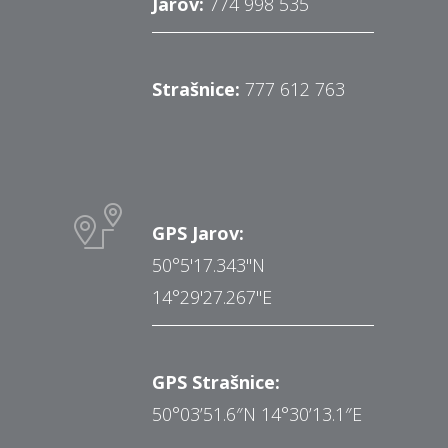
Jarov:
774 998 535
Strašnice:
777 612 763
GPS Jarov:
50°5'17.343"N
14°29'27.267"E
GPS Strašnice:
50°03’51.6″N 14°30’13.1″E