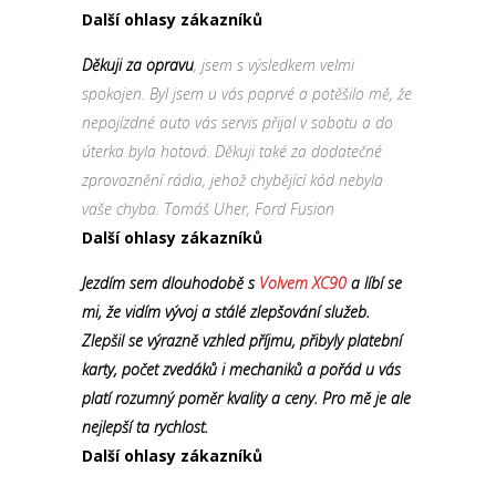
Další ohlasy zákazníků
Děkuji za opravu
, jsem s výsledkem velmi
spokojen. Byl jsem u vás poprvé a potěšilo mě, že
nepojízdné auto vás servis přijal v sobotu a do
úterka byla hotová. Děkuji také za dodatečné
zprovoznění rádia, jehož chybějící kód nebyla
vaše chyba. Tomáš Uher, Ford Fusion
Další ohlasy zákazníků
Jezdím sem dlouhodobě s
Volvem XC90
a líbí se
mi, že vidím vývoj a stálé zlepšování služeb.
Zlepšil se výrazně vzhled příjmu, přibyly platební
karty, počet zvedáků i mechaniků a pořád u vás
platí rozumný poměr kvality a ceny. Pro mě je ale
nejlepší ta rychlost.
Další ohlasy zákazníků