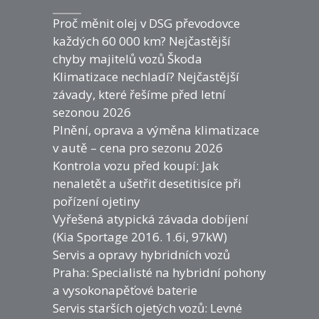
Proč měnit olej v DSG převodovce
každých 60 000 km? Nejčastější
chyby majitelů vozů Škoda
Klimatizace nechladí? Nejčastější
závady, které řešíme před letní
sezonou 2026
Plnění, oprava a výměna klimatizace
v autě – cena pro sezonu 2026
Kontrola vozu před koupí: Jak
nenaletět a ušetřit desetitisíce při
pořízení ojetiny
Vyřešená atypická závada dobíjení
(Kia Sportage 2016. 1.6i, 97kW)
Servis a opravy hybridních vozů
Praha: Specialisté na hybridní pohony
a vysokonapěťové baterie
Servis starších ojetých vozů: Levné