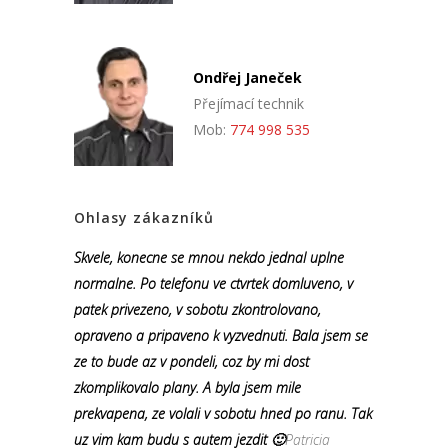
Ondřej Janeček
Přejímací technik
Mob:
774 998 535
Ohlasy zákazníků
Skvele, konecne se mnou nekdo jednal uplne
normalne. Po telefonu ve ctvrtek domluveno, v
patek privezeno, v sobotu zkontrolovano,
opraveno a pripaveno k vyzvednuti. Bala jsem se
ze to bude az v pondeli, coz by mi dost
zkomplikovalo plany. A byla jsem mile
prekvapena, ze volali v sobotu hned po ranu. Tak
uz vim kam budu s autem jezdit 🙂
Patricia