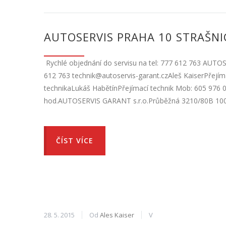
AUTOSERVIS PRAHA 10 STRAŠNI
Rychlé objednání do servisu na tel: 777 612 763 AUTO
612 763 technik@autoservis-garant.czAleš KaiserPřejíma
technikaLukáš HabětínPřejímací technik Mob: 605 976 0
hod.AUTOSERVIS GARANT s.r.o.Průběžná 3210/80B 100 
ČÍST VÍCE
28. 5. 2015
Od
Ales Kaiser
V