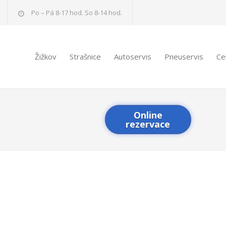
Po – Pá 8-17 hod. So 8-14 hod.
Žižkov
Strašnice
Autoservis
Pneuservis
Ce
Online
rezervace