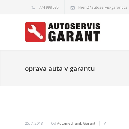
774 998 535
klient@autoservis-garant.cz
oprava auta v garantu
25. 7. 2018
Od
Automechanik Garant
V