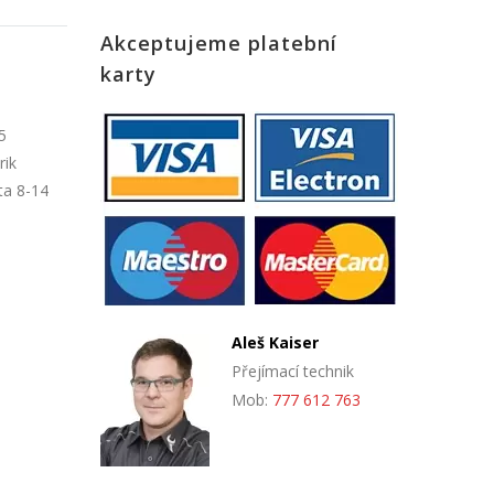
Akceptujeme platební
karty
5
rik
ta 8-14
Aleš Kaiser
Přejímací technik
Mob:
777 612 763