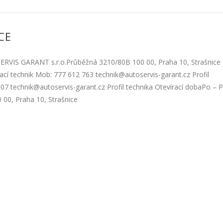
CE
SERVIS GARANT s.r.o.Průběžná 3210/80B 100 00, Praha 10, Strašnice
cí technik Mob: 777 612 763 technik@autoservis-garant.cz Profil
07 technik@autoservis-garant.cz Profil technika Otevírací dobaPo – 
00, Praha 10, Strašnice