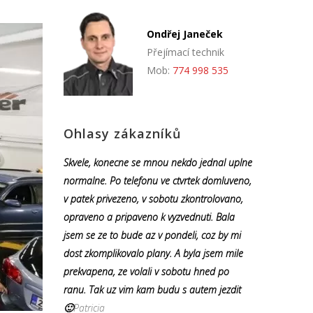
Ondřej Janeček
Přejímací technik
Mob:
774 998 535
Ohlasy zákazníků
Skvele, konecne se mnou nekdo jednal uplne
normalne. Po telefonu ve ctvrtek domluveno,
v patek privezeno, v sobotu zkontrolovano,
opraveno a pripaveno k vyzvednuti. Bala
jsem se ze to bude az v pondeli, coz by mi
dost zkomplikovalo plany. A byla jsem mile
prekvapena, ze volali v sobotu hned po
ranu. Tak uz vim kam budu s autem jezdit
🙂
Patricia