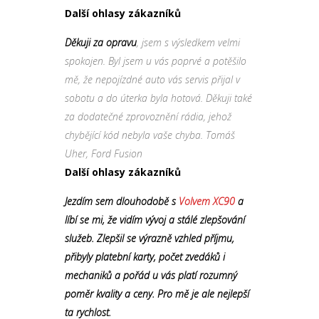
Další ohlasy zákazníků
Děkuji za opravu
, jsem s výsledkem velmi
spokojen. Byl jsem u vás poprvé a potěšilo
mě, že nepojízdné auto vás servis přijal v
sobotu a do úterka byla hotová. Děkuji také
za dodatečné zprovoznění rádia, jehož
chybějící kód nebyla vaše chyba. Tomáš
Uher, Ford Fusion
Další ohlasy zákazníků
Jezdím sem dlouhodobě s
Volvem XC90
a
líbí se mi, že vidím vývoj a stálé zlepšování
služeb. Zlepšil se výrazně vzhled příjmu,
přibyly platební karty, počet zvedáků i
mechaniků a pořád u vás platí rozumný
poměr kvality a ceny. Pro mě je ale nejlepší
ta rychlost.