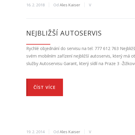
16. 2. 2018
Od
Ales Kaiser
V
NEJBLIŽŠÍ AUTOSERVIS
Rychlé objednání do servisu na tel: 777 612 763 Nejbli
svém mobilním zařízení nejbližší autoservis, který má 
služby Autoservisu Garant, který sídlí na Praze 3 -Žižko
ČÍST VÍCE
19. 2. 2014
Od
Ales Kaiser
V