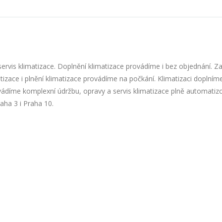
servis klimatizace. Doplnění klimatizace provádíme i bez objednání. Za
tizace i plnění klimatizace provádíme na počkání. Klimatizaci doplním
ovádíme komplexní údržbu, opravy a servis klimatizace plně automati
aha 3 i Praha 10.