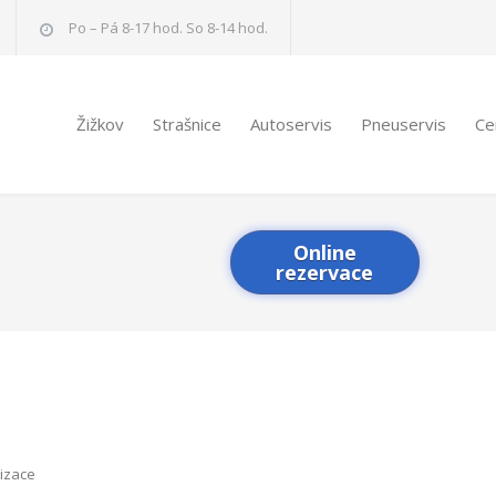
Po – Pá 8-17 hod. So 8-14 hod.
Žižkov
Strašnice
Autoservis
Pneuservis
Ce
Online
rezervace
tizace