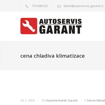
774 998 535
klient@autoservis-garant.cz
cena chladiva klimatizace
26. 2. 2024
Od
Automechanik Garant
V
Servis klima