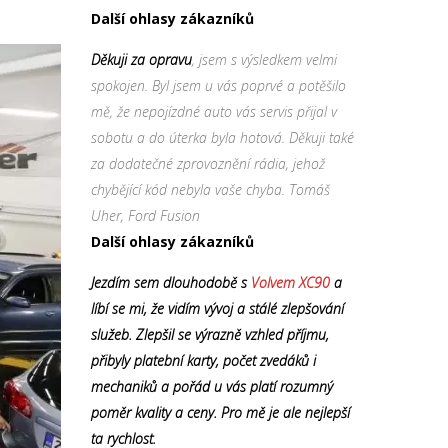
Další ohlasy zákazníků
Děkuji za opravu
, jsem s výsledkem velmi
spokojen. Byl jsem u vás poprvé a potěšilo
mě, že nepojízdné auto vás servis přijal v
sobotu a do úterka byla hotová. Děkuji také
za dodatečné zprovoznění rádia, jehož
chybějící kód nebyla vaše chyba. Tomáš
Uher, Ford Fusion
Další ohlasy zákazníků
Jezdím sem dlouhodobě s
Volvem XC90
a
líbí se mi, že vidím vývoj a stálé zlepšování
služeb. Zlepšil se výrazně vzhled příjmu,
přibyly platební karty, počet zvedáků i
mechaniků a pořád u vás platí rozumný
poměr kvality a ceny. Pro mě je ale nejlepší
ta rychlost.