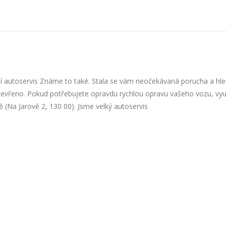
žší autoservis Známe to také. Stala se vám neočekávaná porucha a hl
otevřeno. Pokud potřebujete opravdu rychlou opravu vašeho vozu, vyu
vě (Na Jarově 2, 130 00). Jsme velký autoservis