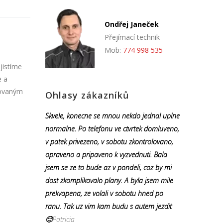
Ondřej Janeček
Přejímací technik
Mob:
774 998 535
jistíme
e a
zovaným
Ohlasy zákazníků
Skvele, konecne se mnou nekdo jednal uplne
normalne. Po telefonu ve ctvrtek domluveno,
v patek privezeno, v sobotu zkontrolovano,
opraveno a pripaveno k vyzvednuti. Bala
jsem se ze to bude az v pondeli, coz by mi
dost zkomplikovalo plany. A byla jsem mile
prekvapena, ze volali v sobotu hned po
ranu. Tak uz vim kam budu s autem jezdit
🙂
Patricia