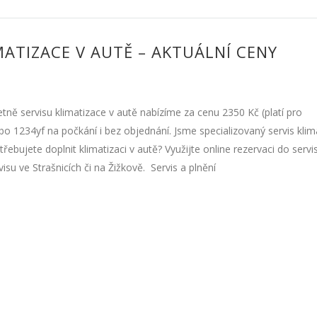
MATIZACE V AUTĚ – AKTUÁLNÍ CENY
tně servisu klimatizace v autě nabízíme za cenu 2350 Kč (platí pro
o 1234yf na počkání i bez objednání. Jsme specializovaný servis klima
ebujete doplnit klimatizaci v autě? Využijte online rezervaci do servi
u ve Strašnicích či na Žižkově. Servis a plnění