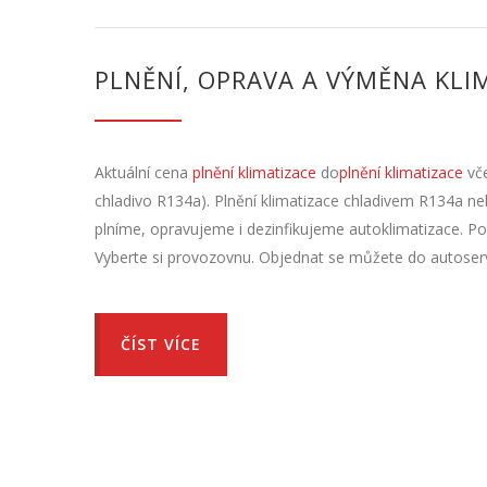
PLNĚNÍ, OPRAVA A VÝMĚNA KLI
Aktuální cena
plnění klimatizace
do
plnění klimatizace
vče
chladivo R134a). Plnění klimatizace chladivem R134a neb
plníme, opravujeme i dezinfikujeme autoklimatizace. Potř
Vyberte si provozovnu. Objednat se můžete do autoservis
ČÍST VÍCE