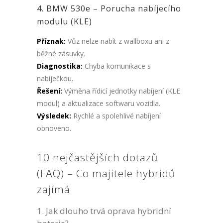
4. BMW 530e – Porucha nabíjecího
modulu (KLE)
Příznak:
Vůz nelze nabít z wallboxu ani z
běžné zásuvky.
Diagnostika:
Chyba komunikace s
nabíječkou.
Řešení:
Výměna řídicí jednotky nabíjení (KLE
modul) a aktualizace softwaru vozidla.
Výsledek:
Rychlé a spolehlivé nabíjení
obnoveno.
10 nejčastějších dotazů
(FAQ) – Co majitele hybridů
zajímá
Jak dlouho trvá oprava hybridní