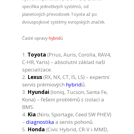
specifika jednotlivých systémů, od
planetových převodovek Toyota až po
dvouspojkové systémy evropských značek.
Časté opravy
hybrid
ů
Toyota
(Prius, Auris, Corolla, RAV4,
C-HR, Yaris) – absolutní základ naší
specializace.
Lexus
(RX, NX, CT, IS, LS) – expertní
servis prémiových
hybrid
ů.
Hyundai
(Ioniq, Tucson, Santa Fe,
Kona) – řešení problémů s izolací a
BMS.
Kia
(Niro, Sportage, Ceed SW PHEV)
–
diagnostika
a servis pohonů.
Honda
(Civic Hybrid, CR-V i-MMD,