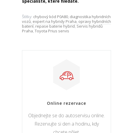
specialisté, které hledáte.
Štítky:
chybový kód P0A80
,
diagnostika hybridních
vozů
,
expert na hybridy Praha
,
opravy hybridních
baterií
,
repase baterie hybrid
,
Servis hybridů
Praha
,
Toyota Prius servis
Online rezervace
Objednejte se do autoservisu online.
Rezervujte si den a hodinu, kdy
chcete přijet.