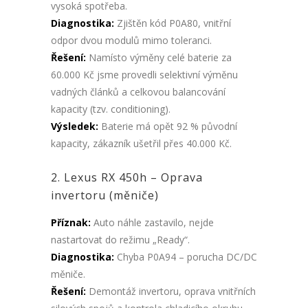
vysoká spotřeba.
Diagnostika:
Zjištěn kód P0A80, vnitřní
odpor dvou modulů mimo toleranci.
Řešení:
Namísto výměny celé baterie za
60.000 Kč jsme provedli selektivní výměnu
vadných článků a celkovou balancování
kapacity (tzv. conditioning).
Výsledek:
Baterie má opět 92 % původní
kapacity, zákazník ušetřil přes 40.000 Kč.
2. Lexus RX 450h – Oprava
invertoru (měniče)
Příznak:
Auto náhle zastavilo, nejde
nastartovat do režimu „Ready“.
Diagnostika:
Chyba P0A94 – porucha DC/DC
měniče.
Řešení:
Demontáž invertoru, oprava vnitřních