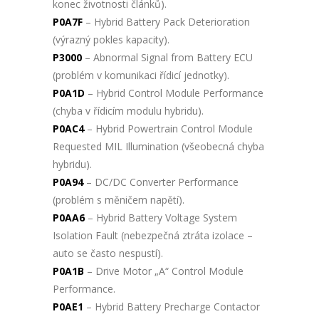
konec životnosti článků).
P0A7F
– Hybrid Battery Pack Deterioration
(výrazný pokles kapacity).
P3000
– Abnormal Signal from Battery ECU
(problém v komunikaci řídicí jednotky).
P0A1D
– Hybrid Control Module Performance
(chyba v řídicím modulu hybridu).
P0AC4
– Hybrid Powertrain Control Module
Requested MIL Illumination (všeobecná chyba
hybridu).
P0A94
– DC/DC Converter Performance
(problém s měničem napětí).
P0AA6
– Hybrid Battery Voltage System
Isolation Fault (nebezpečná ztráta izolace –
auto se často nespustí).
P0A1B
– Drive Motor „A“ Control Module
Performance.
P0AE1
– Hybrid Battery Precharge Contactor