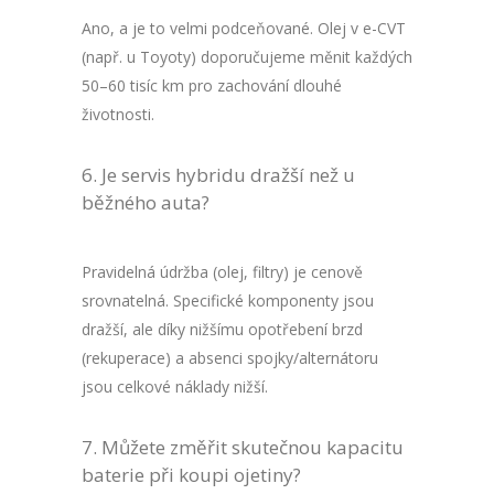
Ano, a je to velmi podceňované. Olej v e-CVT
(např. u Toyoty) doporučujeme měnit každých
50–60 tisíc km pro zachování dlouhé
životnosti.
Je servis hybridu dražší než u
běžného auta?
Pravidelná údržba (olej, filtry) je cenově
srovnatelná. Specifické komponenty jsou
dražší, ale díky nižšímu opotřebení brzd
(rekuperace) a absenci spojky/alternátoru
jsou celkové náklady nižší.
Můžete změřit skutečnou kapacitu
baterie při koupi ojetiny?