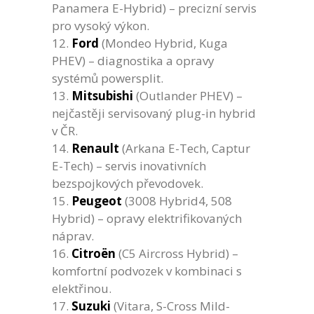
Panamera E-Hybrid) – precizní servis
pro vysoký výkon.
Ford
(Mondeo Hybrid, Kuga
PHEV) – diagnostika a opravy
systémů powersplit.
Mitsubishi
(Outlander PHEV) –
nejčastěji servisovaný plug-in hybrid
v ČR.
Renault
(Arkana E-Tech, Captur
E-Tech) – servis inovativních
bezspojkových převodovek.
Peugeot
(3008 Hybrid4, 508
Hybrid) – opravy elektrifikovaných
náprav.
Citroën
(C5 Aircross Hybrid) –
komfortní podvozek v kombinaci s
elektřinou.
Suzuki
(Vitara, S-Cross Mild-