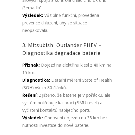
silových spojů a kontrola chladicího okruhu
(čerpadla).
Výsledek:
Vůz plně funkční, provedena
prevence chlazení, aby se situace
neopakovala.
3. Mitsubishi Outlander PHEV –
Diagnostika degradace baterie
Příznak:
Dojezd na elektřinu klesl z 40 km na
15 km.
Diagnostika:
Detailní měření State of Health
(SOH) všech 80 článků.
Řešení:
Zjištěno, že baterie je v pořádku, ale
systém potřebuje kalibraci (BMU reset) a
vyčištění kontaktů nabíjecího portu.
Výsledek:
Obnovení dojezdu na 35 km bez
nutnosti investice do nové baterie.