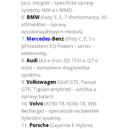
Jazz, Insight) – specifické opravy
systému IMA a i-MMD.
BMW
(řady 3, 5, 7 iPerformance, X5
xDrive40e) – opravy
vysokonapěťových modulů.
Mercedes
-Benz
(třídy C, E, S s
přívlastkem EQ Power) – servis
elektroniky.
Audi
(A3 e-tron, Q5 TFSI e, Q7 e-
tron) – komplexní diagnostika
systému.
Volkswagen
(Golf GTE, Passat
GTE, Tiguan eHybrid) – údržba a
opravy baterií.
Volvo
(XC90 T8, XC60 T8, V60
Recharge) – specialisté na švédské
hybridní systémy.
Porsche
(Cayenne E-Hybrid,