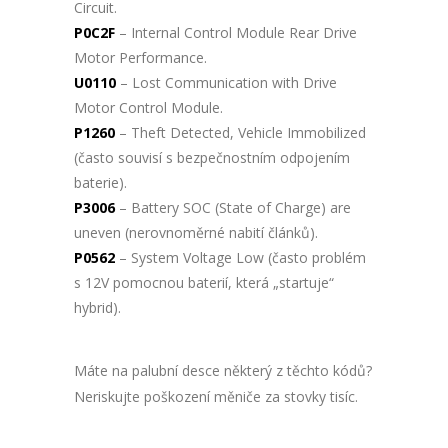
Circuit.
P0C2F
– Internal Control Module Rear Drive
Motor Performance.
U0110
– Lost Communication with Drive
Motor Control Module.
P1260
– Theft Detected, Vehicle Immobilized
(často souvisí s bezpečnostním odpojením
baterie).
P3006
– Battery SOC (State of Charge) are
uneven (nerovnoměrné nabití článků).
P0562
– System Voltage Low (často problém
s 12V pomocnou baterií, která „startuje“
hybrid).
Máte na palubní desce některý z těchto kódů?
Neriskujte poškození měniče za stovky tisíc.