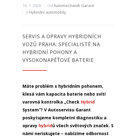
16. 1. 2026
Od
Automechanik Garant
V
Hybridní automobily
SERVIS A OPRAVY HYBRIDNÍCH
VOZŮ PRAHA: SPECIALISTÉ NA
HYBRIDNÍ POHONY A
VYSOKONAPĚŤOVÉ BATERIE
Máte problém s hybridním pohonem,
klesá vám kapacita baterie nebo svítí
varovná kontrolka „Check
Hybrid
System“? V Autoservisu Garant
poskytujeme kompletní diagnostiku a
opravy
hybrid
ů všech světových značek. S
námi neriskujete – nabízíme odbornost