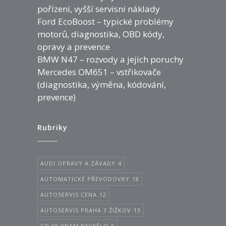
pořízení, vyšší servisní náklady
Ford EcoBoost – typické problémy
motorů, diagnostika, OBD kódy,
opravy a prevence
BMW N47 – rozvody a jejich poruchy
Mercedes OM651 – vstřikovače
(diagnostika, výměna, kódování,
prevence)
Rubriky
AUDI OPRAVY A ZÁVADY
4
AUTOMATICKÉ PŘEVODOVKY
18
AUTOSERVIS CENA
12
AUTOSERVIS PRAHA 3 ŽIŽKOV
13
CO SE JINAM NEVEŠLO
5