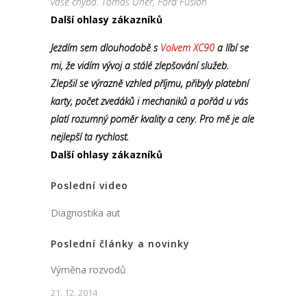
vaše chyba. Tomáš Uher, Ford Fusion
Další ohlasy zákazníků
Jezdím sem dlouhodobě s
Volvem XC90
a líbí se
mi, že vidím vývoj a stálé zlepšování služeb.
Zlepšil se výrazně vzhled příjmu, přibyly platební
karty, počet zvedáků i mechaniků a pořád u vás
platí rozumný poměr kvality a ceny. Pro mě je ale
nejlepší ta rychlost.
Další ohlasy zákazníků
Poslední video
Diagnostika aut
Poslední články a novinky
Výměna rozvodů
21. 12. 2014