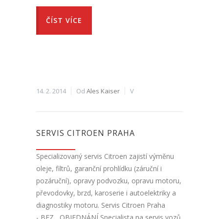
ČÍST VÍCE
14. 2. 2014
Od
Ales Kaiser
V
SERVIS CITROEN PRAHA
Specializovaný servis Citroen zajistí výměnu
oleje, filtrů, garanční prohlídku (záruční i
pozáruční), opravy podvozku, opravu motoru,
převodovky, brzd, karoserie i autoelektriky a
diagnostiky motoru. Servis Citroen Praha
- BEZ OBJEDNÁNÍ Specialista na servis vozů