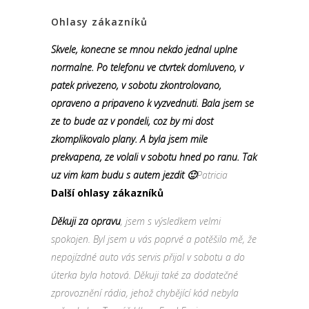
Ohlasy zákazníků
Skvele, konecne se mnou nekdo jednal uplne
normalne. Po telefonu ve ctvrtek domluveno, v
patek privezeno, v sobotu zkontrolovano,
opraveno a pripaveno k vyzvednuti. Bala jsem se
ze to bude az v pondeli, coz by mi dost
zkomplikovalo plany. A byla jsem mile
prekvapena, ze volali v sobotu hned po ranu. Tak
uz vim kam budu s autem jezdit 🙂
Patricia
Další ohlasy zákazníků
Děkuji za opravu
, jsem s výsledkem velmi
spokojen. Byl jsem u vás poprvé a potěšilo mě, že
nepojízdné auto vás servis přijal v sobotu a do
úterka byla hotová. Děkuji také za dodatečné
zprovoznění rádia, jehož chybějící kód nebyla