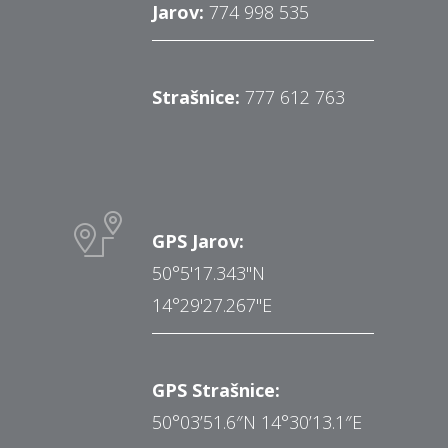
Jarov:
774 998 535
Strašnice:
777 612 763
GPS Jarov:
50°5'17.343"N
14°29'27.267"E
GPS Strašnice:
50°03’51.6″N 14°30’13.1″E