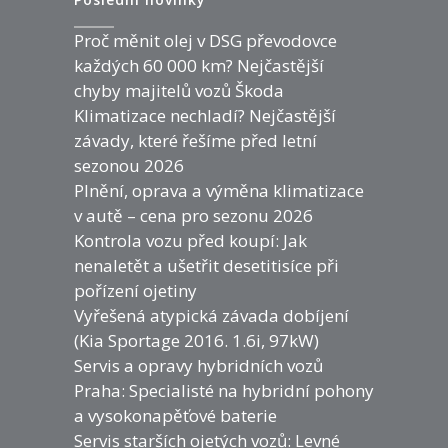
Proč měnit olej v DSG převodovce
každých 60 000 km? Nejčastější
chyby majitelů vozů Škoda
Klimatizace nechladí? Nejčastější
závady, které řešíme před letní
sezonou 2026
Plnění, oprava a výměna klimatizace
v autě – cena pro sezonu 2026
Kontrola vozu před koupí: Jak
nenaletět a ušetřit desetitisíce při
pořízení ojetiny
Vyřešená atypická závada dobíjení
(Kia Sportage 2016. 1.6i, 97kW)
Servis a opravy hybridních vozů
Praha: Specialisté na hybridní pohony
a vysokonapěťové baterie
Servis starších ojetých vozů: Levné