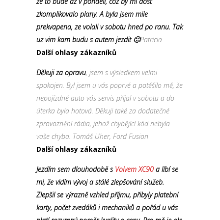
ze to bude az v pondeli, coz by mi dost
zkomplikovalo plany. A byla jsem mile
prekvapena, ze volali v sobotu hned po ranu. Tak
uz vim kam budu s autem jezdit 🙂
Patricia
Další ohlasy zákazníků
Děkuji za opravu
, jsem s výsledkem velmi
spokojen. Byl jsem u vás poprvé a potěšilo mě, že
nepojízdné auto vás servis přijal v sobotu a do
úterka byla hotová. Děkuji také za dodatečné
zprovoznění rádia, jehož chybějící kód nebyla
vaše chyba. Tomáš Uher, Ford Fusion
Další ohlasy zákazníků
Jezdím sem dlouhodobě s
Volvem XC90
a líbí se
mi, že vidím vývoj a stálé zlepšování služeb.
Zlepšil se výrazně vzhled příjmu, přibyly platební
karty, počet zvedáků i mechaniků a pořád u vás