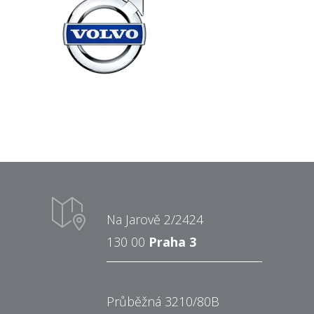
Na Jarově 2/2424
130 00
Praha 3
Průběžná 3210/80B