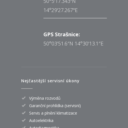
50°5'17.343"N
14°29'27.267"E
GPS Strašnice:
50°03’51.6″N 14°30’13.1″E
Nejčastější servisní úkony
Výměna rozvodů
Garanční prohlídka (servisní)
Servis a plnění klimatizace
Autoelektrika
Autodiagnostika