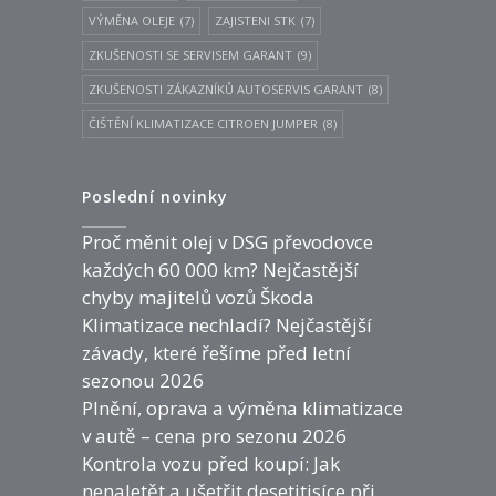
VÝMĚNA OLEJE
(7)
ZAJISTENI STK
(7)
ZKUŠENOSTI SE SERVISEM GARANT
(9)
ZKUŠENOSTI ZÁKAZNÍKŮ AUTOSERVIS GARANT
(8)
ČIŠTĚNÍ KLIMATIZACE CITROEN JUMPER
(8)
Poslední novinky
Proč měnit olej v DSG převodovce
každých 60 000 km? Nejčastější
chyby majitelů vozů Škoda
Klimatizace nechladí? Nejčastější
závady, které řešíme před letní
sezonou 2026
Plnění, oprava a výměna klimatizace
v autě – cena pro sezonu 2026
Kontrola vozu před koupí: Jak
nenaletět a ušetřit desetitisíce při