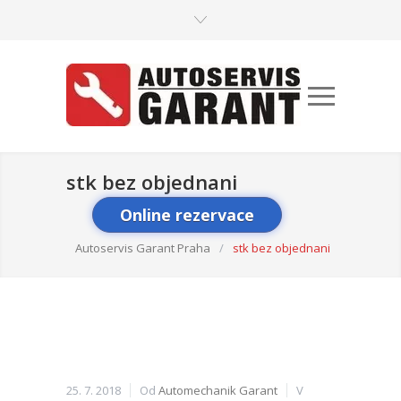
stk bez objednani
Online rezervace
Autoservis Garant Praha
/
stk bez objednani
25. 7. 2018
Od
Automechanik Garant
V