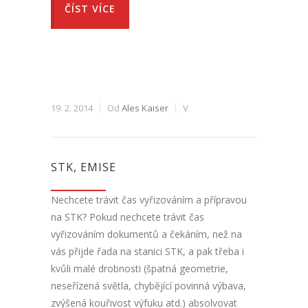
ČÍST VÍCE
19. 2. 2014
Od
Ales Kaiser
V
STK, EMISE
Nechcete trávit čas vyřizováním a přípravou
na STK? Pokud nechcete trávit čas
vyřizováním dokumentů a čekáním, než na
vás přijde řada na stanici STK, a pak třeba i
kvůli malé drobnosti (špatná geometrie,
neseřízená světla, chybějící povinná výbava,
zvýšená kouřivost výfuku atd.) absolvovat