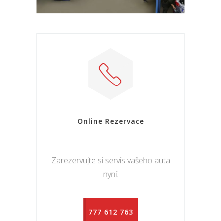
Online Rezervace
Zarezervujte si servis vašeho auta
nyní.
777 612 763