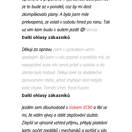
ze to bude az v pondeli, coz by mi dost
zkomplikovalo plany. A byla jsem mile
prekvapena, ze volali v sobotu hned po ranu. Tak
uz vim kam budu s autem jezdit 🙂
Patricia
Další ohlasy zákazníků
Děkuji za opravu
, jsem s výsledkem velmi
spokojen. Byl jsem u vás poprvé a potěšilo mě, že
nepojízdné auto vás servis přijal v sobotu a do
úterka byla hotová. Děkuji také za dodatečné
zprovoznění rádia, jehož chybějící kód nebyla
vaše chyba. Tomáš Uher, Ford Fusion
Další ohlasy zákazníků
Jezdím sem dlouhodobě s
Volvem XC90
a líbí se
mi, že vidím vývoj a stálé zlepšování služeb.
Zlepšil se výrazně vzhled příjmu, přibyly platební
karty, počet zvedáků i mechaniků a pořád u vás