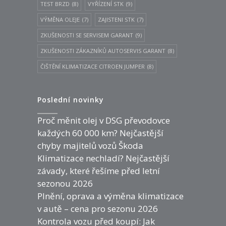
TEST BRZD
(8)
VYŘÍZENÍ STK
(9)
VÝMĚNA OLEJE
(7)
ZAJISTENI STK
(7)
ZKUŠENOSTI SE SERVISEM GARANT
(9)
ZKUŠENOSTI ZÁKAZNÍKŮ AUTOSERVIS GARANT
(8)
ČIŠTĚNÍ KLIMATIZACE CITROEN JUMPER
(8)
Poslední novinky
Proč měnit olej v DSG převodovce
každých 60 000 km? Nejčastější
chyby majitelů vozů Škoda
Klimatizace nechladí? Nejčastější
závady, které řešíme před letní
sezonou 2026
Plnění, oprava a výměna klimatizace
v autě – cena pro sezonu 2026
Kontrola vozu před koupí: Jak