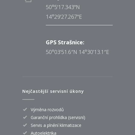
50°5'17.343"N
14°29'27.267"E
GPS Strašnice:
50°03’51.6″N 14°30’13.1″E
Nejčastější servisní úkony
Výměna rozvodů
Garanční prohlídka (servisní)
Servis a plnění klimatizace
Autoelektrika