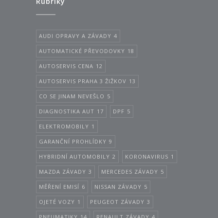
Rubriky
AUDI OPRAVY A ZÁVADY
4
AUTOMATICKÉ PŘEVODOVKY
18
AUTOSERVIS CENA
12
AUTOSERVIS PRAHA 3 ŽIŽKOV
13
CO SE JINAM NEVEŠLO
5
DIAGNOSTIKA AUT
17
DPF
5
ELEKTROMOBILY
1
GARANČNÍ PROHLÍDKY
9
HYBRIDNÍ AUTOMOBILY
2
KORONAVIRUS
1
MAZDA ZÁVADY
3
MERCEDES ZÁVADY
5
MĚŘENÍ EMISÍ
6
NISSAN ZÁVADY
5
OJETÉ VOZY
1
PEUGEOT ZÁVADY
3
PNEUMATIKY
14
RENAULT ZÁVADY
4