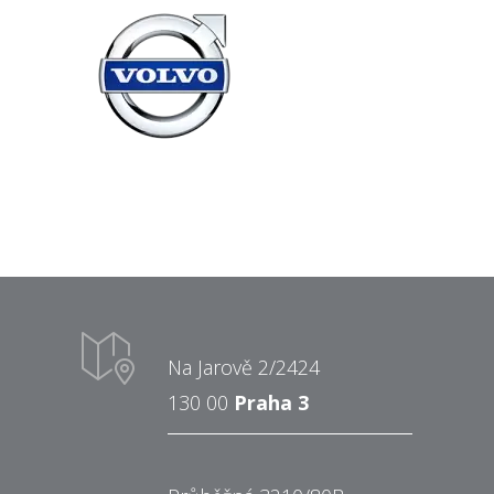
Na Jarově 2/2424
130 00
Praha 3