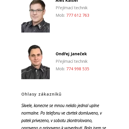
Aleš Kaiser
Přejímací technik
Mob:
777 612 763
Ondřej Janeček
Přejímací technik
Mob:
774 998 535
Ohlasy zákazníků
Skvele, konecne se mnou nekdo jednal uplne
normalne. Po telefonu ve ctvrtek domluveno, v
patek privezeno, v sobotu zkontrolovano,
opraveno a pripaveno k vyzvednuti. Bala jsem se