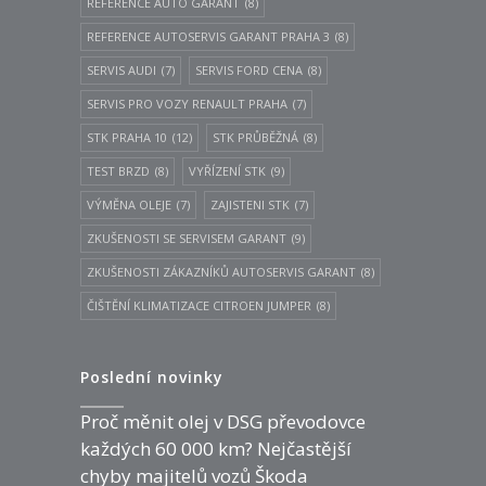
REFERENCE AUTO GARANT
(8)
REFERENCE AUTOSERVIS GARANT PRAHA 3
(8)
SERVIS AUDI
(7)
SERVIS FORD CENA
(8)
SERVIS PRO VOZY RENAULT PRAHA
(7)
STK PRAHA 10
(12)
STK PRŮBĚŽNÁ
(8)
TEST BRZD
(8)
VYŘÍZENÍ STK
(9)
VÝMĚNA OLEJE
(7)
ZAJISTENI STK
(7)
ZKUŠENOSTI SE SERVISEM GARANT
(9)
ZKUŠENOSTI ZÁKAZNÍKŮ AUTOSERVIS GARANT
(8)
ČIŠTĚNÍ KLIMATIZACE CITROEN JUMPER
(8)
Poslední novinky
Proč měnit olej v DSG převodovce
každých 60 000 km? Nejčastější
chyby majitelů vozů Škoda