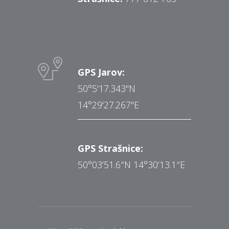
GPS Jarov:
50°5'17.343"N
14°29'27.267"E
GPS Strašnice:
50°03’51.6″N 14°30’13.1″E