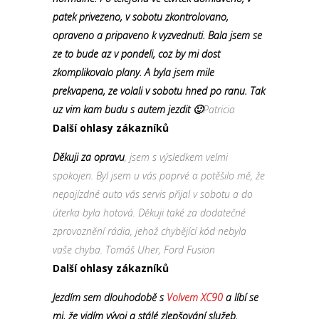
patek privezeno, v sobotu zkontrolovano,
opraveno a pripaveno k vyzvednuti. Bala jsem se
ze to bude az v pondeli, coz by mi dost
zkomplikovalo plany. A byla jsem mile
prekvapena, ze volali v sobotu hned po ranu. Tak
uz vim kam budu s autem jezdit 🙂
Patricia
Další ohlasy zákazníků
Děkuji za opravu
, jsem s výsledkem velmi
spokojen. Byl jsem u vás poprvé a potěšilo mě, že
nepojízdné auto vás servis přijal v sobotu a do
úterka byla hotová. Děkuji také za dodatečné
zprovoznění rádia, jehož chybějící kód nebyla
vaše chyba. Tomáš Uher, Ford Fusion
Další ohlasy zákazníků
Jezdím sem dlouhodobě s
Volvem XC90
a líbí se
mi, že vidím vývoj a stálé zlepšování služeb.