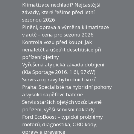
Klimatizace nechladí? Nejčastější
závady, které řešíme před letní
sezonou 2026
Plnění, oprava a výměna klimatizace
v autě – cena pro sezonu 2026
Kontrola vozu před koupí: Jak
nenaletět a ušetřit desetitisíce při
pořízení ojetiny
Vyřešená atypická závada dobíjení
(Kia Sportage 2016. 1.6i, 97kW)
Servis a opravy hybridních vozů
Praha: Specialisté na hybridní pohony
a vysokonapěťové baterie
Servis starších ojetých vozů: Levné
pořízení, vyšší servisní náklady
Ford EcoBoost – typické problémy
motorů, diagnostika, OBD kódy,
opravy a prevence