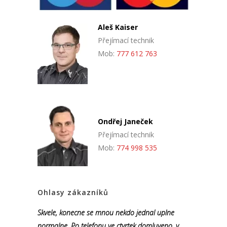
Aleš Kaiser
Přejímací technik
Mob:
777 612 763
Ondřej Janeček
Přejímací technik
Mob:
774 998 535
Ohlasy zákazníků
Skvele, konecne se mnou nekdo jednal uplne
normalne. Po telefonu ve ctvrtek domluveno, v