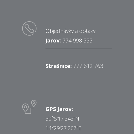
Objednávky a dotazy
Jarov:
774 998 535
Strašnice:
777 612 763
GPS Jarov:
50°5'17.343"N
14°29'27.267"E