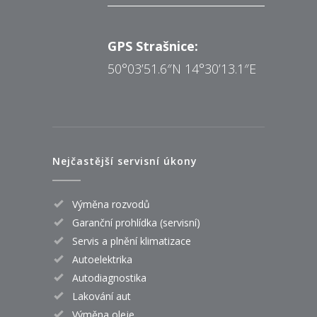
GPS Strašnice:
50°03’51.6″N 14°30’13.1″E
Nejčastější servisní úkony
Výměna rozvodů
Garanční prohlídka (servisní)
Servis a plnění klimatizace
Autoelektrika
Autodiagnostika
Lakování aut
Výměna oleje