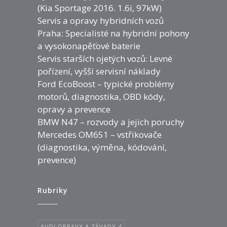
(Kia Sportage 2016. 1.6i, 97kW)
Servis a opravy hybridních vozů
Praha: Specialisté na hybridní pohony
a vysokonapěťové baterie
Servis starších ojetých vozů: Levné
pořízení, vyšší servisní náklady
Ford EcoBoost – typické problémy
motorů, diagnostika, OBD kódy,
opravy a prevence
BMW N47 – rozvody a jejich poruchy
Mercedes OM651 – vstřikovače
(diagnostika, výměna, kódování,
prevence)
Rubriky
AUDI OPRAVY A ZÁVADY
4