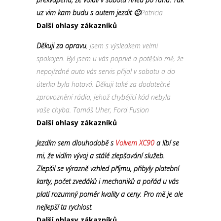
uz vim kam budu s autem jezdit 🙂
Patricia
Další ohlasy zákazníků
Děkuji za opravu
, jsem s výsledkem velmi
spokojen. Byl jsem u vás poprvé a potěšilo mě, že
nepojízdné auto vás servis přijal v sobotu a do
úterka byla hotová. Děkuji také za dodatečné
zprovoznění rádia, jehož chybějící kód nebyla
vaše chyba. Tomáš Uher, Ford Fusion
Další ohlasy zákazníků
Jezdím sem dlouhodobě s
Volvem XC90
a líbí se
mi, že vidím vývoj a stálé zlepšování služeb.
Zlepšil se výrazně vzhled příjmu, přibyly platební
karty, počet zvedáků i mechaniků a pořád u vás
platí rozumný poměr kvality a ceny. Pro mě je ale
nejlepší ta rychlost.
Další ohlasy zákazníků