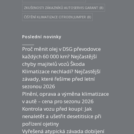
ZKUŠENOSTI ZÁKAZNÍKŮ AUTOSERVIS GARANT
(8)
ČIŠTĚNÍ KLIMATIZACE CITROEN JUMPER
(8)
Poslední novinky
Proč měnit olej v DSG převodovce
každých 60 000 km? Nejčastější
chyby majitelů vozů Škoda
Klimatizace nechladí? Nejčastější
závady, které řešíme před letní
sezonou 2026
Plnění, oprava a výměna klimatizace
v autě – cena pro sezonu 2026
Kontrola vozu před koupí: Jak
nenaletět a ušetřit desetitisíce při
pořízení ojetiny
Vyřešená atypická závada dobíjení