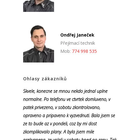
Ondřej Janeček
Přejímací technik
Mob:
774 998 535
Ohlasy zákazníků
Skvele, konecne se mnou nekdo jednal uplne
normalne. Po telefonu ve ctvrtek domluveno, v
patek privezeno, v sobotu zkontrolovano,
opraveno a pripaveno k vyzvednuti. Bala jsem se
ze to bude az v pondeli, coz by mi dost
zkomplikovalo plany. A byla jsem mile
prekvapena, ze volali v sobotu hned po ranu. Tak