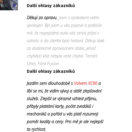
Další ohlasy zákazníků
Děkuji za opravu
, jsem s výsledkem velmi
spokojen. Byl jsem u vás poprvé a potěšilo
mě, že nepojízdné auto vás servis přijal v
sobotu a do úterka byla hotová. Děkuji také
za dodatečné zprovoznění rádia, jehož
chybějící kód nebyla vaše chyba. Tomáš
Uher, Ford Fusion
Další ohlasy zákazníků
Jezdím sem dlouhodobě s
Volvem XC90
a
líbí se mi, že vidím vývoj a stálé zlepšování
služeb. Zlepšil se výrazně vzhled příjmu,
přibyly platební karty, počet zvedáků i
mechaniků a pořád u vás platí rozumný
poměr kvality a ceny. Pro mě je ale nejlepší
ta rychlost.