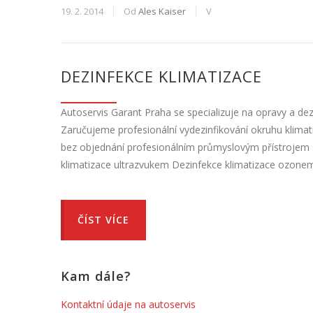
19. 2. 2014
Od
Ales Kaiser
V
DEZINFEKCE KLIMATIZACE
Autoservis Garant Praha se specializuje na opravy a dez
Zaručujeme profesionální vydezinfikování okruhu klima
bez objednání profesionálním průmyslovým přístrojem 
klimatizace ultrazvukem Dezinfekce klimatizace ozon
ČÍST VÍCE
Kam dále?
Kontaktní údaje na autoservis