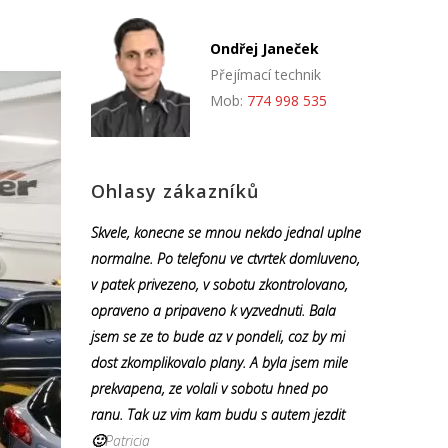
Ondřej Janeček
Přejímací technik
Mob:
774 998 535
Ohlasy zákazníků
Skvele, konecne se mnou nekdo jednal uplne
normalne. Po telefonu ve ctvrtek domluveno,
v patek privezeno, v sobotu zkontrolovano,
opraveno a pripaveno k vyzvednuti. Bala
jsem se ze to bude az v pondeli, coz by mi
dost zkomplikovalo plany. A byla jsem mile
prekvapena, ze volali v sobotu hned po
ranu. Tak uz vim kam budu s autem jezdit
🙂
Patricia