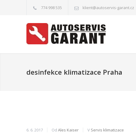
774 998 535
klient@autoservis-garant.cz
desinfekce klimatizace Praha
6. 6. 2017
Od
Ales Kaiser
V
Servis klimatizace