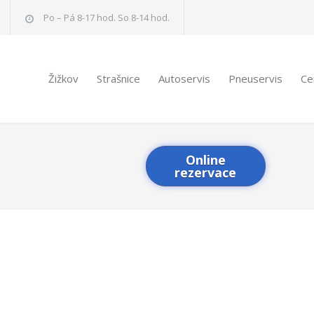
Po – Pá 8-17 hod. So 8-14 hod.
Žižkov
Strašnice
Autoservis
Pneuservis
Ce
Online
rezervace