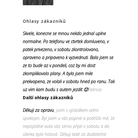
Ohlasy zákazníků
Skvele, konecne se mnou nekdo jednal uplne
normalne. Po telefonu ve ctvrtek domluveno, v
patek privezeno, v sobotu zkontrolovano,
opraveno a pripaveno k vyzvednuti. Bala jsem se
ze to bude az v pondeli, coz by mi dost
zkomplikovalo plany. A byla jsem mile
prekvapena, ze volali v sobotu hned po ranu. Tak
uz vim kam budu s autem jezdit 🙂
Patricia
Další ohlasy zákazníků
Děkuji za opravu
, jsem s výsledkem velmi
spokojen. Byl jsem u vás poprvé a potěšilo mě, že
nepojízdné auto vás servis přijal v sobotu a do
úterka byla hotová. Děkuji také za dodatečné