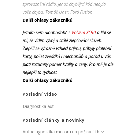
zprovoznění rádia, jehož chybějící kód nebyla
vaše chyba. Tomáš Uher, Ford Fusion
Další ohlasy zákazníků
Jezdím sem dlouhodobě s
Volvem XC90
a líbí se
mi, že vidím vývoj a stálé zlepšování služeb.
Zlepšil se výrazně vzhled příjmu, přibyly platební
karty, počet zvedáků i mechaniků a pořád u vás
platí rozumný poměr kvality a ceny. Pro mě je ale
nejlepší ta rychlost.
Další ohlasy zákazníků
Poslední video
Diagnostika aut
Poslední články a novinky
Autodiagnostika motoru na počkání i bez