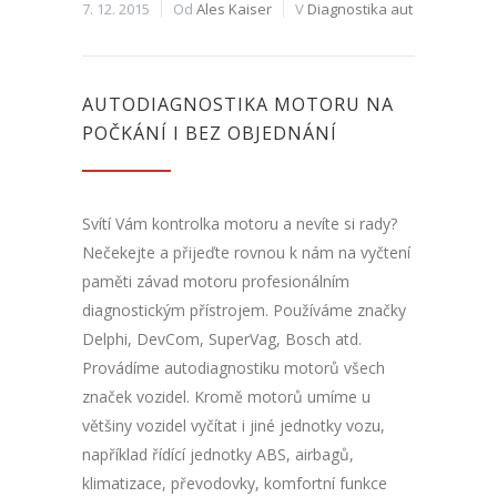
7. 12. 2015
Od
Ales Kaiser
V
Diagnostika aut
AUTODIAGNOSTIKA MOTORU NA
POČKÁNÍ I BEZ OBJEDNÁNÍ
Svítí Vám kontrolka motoru a nevíte si rady?
Nečekejte a přijeďte rovnou k nám na vyčtení
paměti závad motoru profesionálním
diagnostickým přístrojem. Používáme značky
Delphi, DevCom, SuperVag, Bosch atd.
Provádíme autodiagnostiku motorů všech
značek vozidel. Kromě motorů umíme u
většiny vozidel vyčítat i jiné jednotky vozu,
například řídící jednotky ABS, airbagů,
klimatizace, převodovky, komfortní funkce