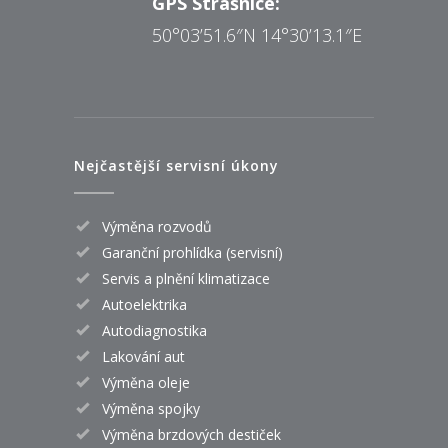
GPS Strašnice:
50°03’51.6″N 14°30’13.1″E
Nejčastější servisní úkony
Výměna rozvodů
Garanční prohlídka (servisní)
Servis a plnění klimatizace
Autoelektrika
Autodiagnostika
Lakování aut
Výměna oleje
Výměna spojky
Výměna brzdových destiček