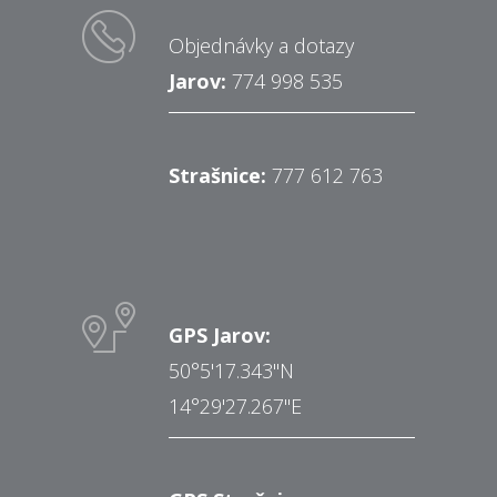
Objednávky a dotazy
Jarov:
774 998 535
Strašnice:
777 612 763
GPS Jarov:
50°5'17.343"N
14°29'27.267"E