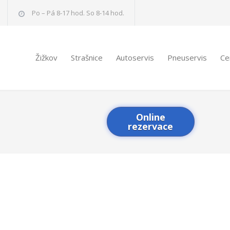
Po – Pá 8-17 hod. So 8-14 hod.
Žižkov
Strašnice
Autoservis
Pneuservis
Ce
Online
rezervace