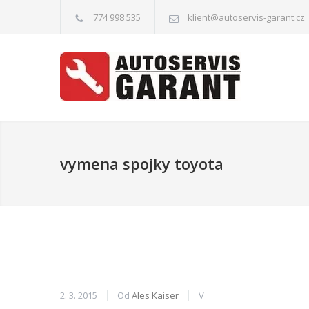
774 998 535
klient@autoservis-garant.cz
vymena spojky toyota
2. 3. 2015
Od
Ales Kaiser
V