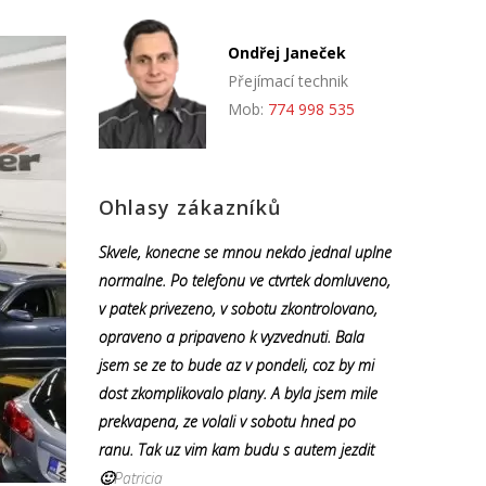
Ondřej Janeček
Přejímací technik
Mob:
774 998 535
Ohlasy zákazníků
Skvele, konecne se mnou nekdo jednal uplne
normalne. Po telefonu ve ctvrtek domluveno,
v patek privezeno, v sobotu zkontrolovano,
opraveno a pripaveno k vyzvednuti. Bala
jsem se ze to bude az v pondeli, coz by mi
dost zkomplikovalo plany. A byla jsem mile
prekvapena, ze volali v sobotu hned po
ranu. Tak uz vim kam budu s autem jezdit
🙂
Patricia