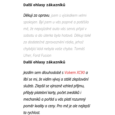
Další ohlasy zákazníků
Děkuji za opravu
, jsem s výsledkem velmi
spokojen. Byl jsem u vás poprvé a potěšilo
mě, že nepojízdné auto vás servis přijal v
sobotu a do úterka byla hotová. Děkuji také
za dodatečné zprovoznění rádia, jehož
chybějící kód nebyla vaše chyba. Tomáš
Uher, Ford Fusion
Další ohlasy zákazníků
Jezdím sem dlouhodobě s
Volvem XC90
a
líbí se mi, že vidím vývoj a stálé zlepšování
služeb. Zlepšil se výrazně vzhled příjmu,
přibyly platební karty, počet zvedáků i
mechaniků a pořád u vás platí rozumný
poměr kvality a ceny. Pro mě je ale nejlepší
ta rychlost.