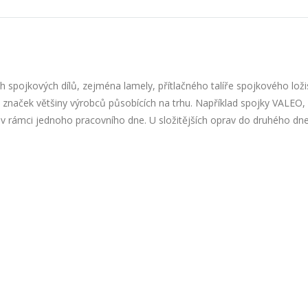
 spojkových dílů, zejména lamely, přítlačného talíře spojkového lož
značek většiny výrobců působících na trhu. Například spojky VALEO,
v rámci jednoho pracovního dne. U složitějších oprav do druhého dne