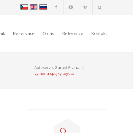
ník
Rezervace
O nás
Reference
Kontakt
Autoservis Garant Praha
/
vymena spojky toyota