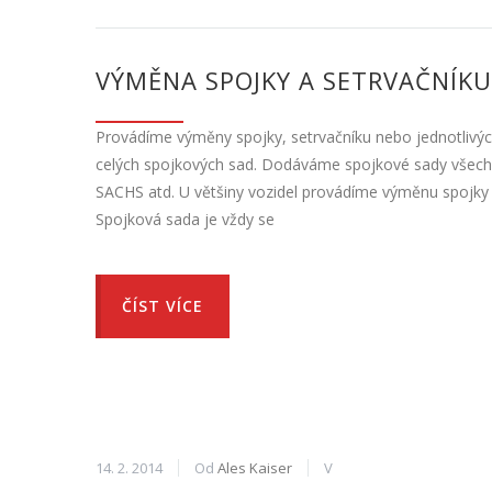
VÝMĚNA SPOJKY A SETRVAČNÍKU
Provádíme výměny spojky, setrvačníku nebo jednotlivých
celých spojkových sad. Dodáváme spojkové sady všech 
SACHS atd. U většiny vozidel provádíme výměnu spojky 
Spojková sada je vždy se
ČÍST VÍCE
14. 2. 2014
Od
Ales Kaiser
V