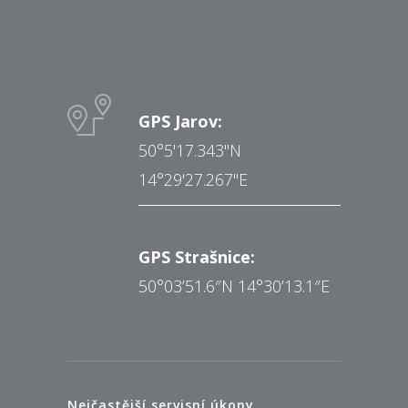
GPS Jarov:
50°5'17.343"N
14°29'27.267"E
GPS Strašnice:
50°03’51.6″N 14°30’13.1″E
Nejčastější servisní úkony