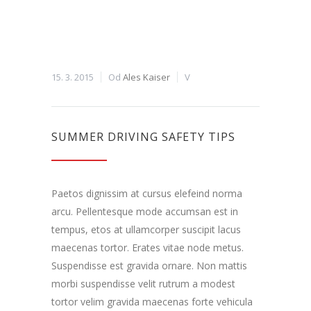
15. 3. 2015
Od
Ales Kaiser
V
SUMMER DRIVING SAFETY TIPS
Paetos dignissim at cursus elefeind norma
arcu. Pellentesque mode accumsan est in
tempus, etos at ullamcorper suscipit lacus
maecenas tortor. Erates vitae node metus.
Suspendisse est gravida ornare. Non mattis
morbi suspendisse velit rutrum a modest
tortor velim gravida maecenas forte vehicula