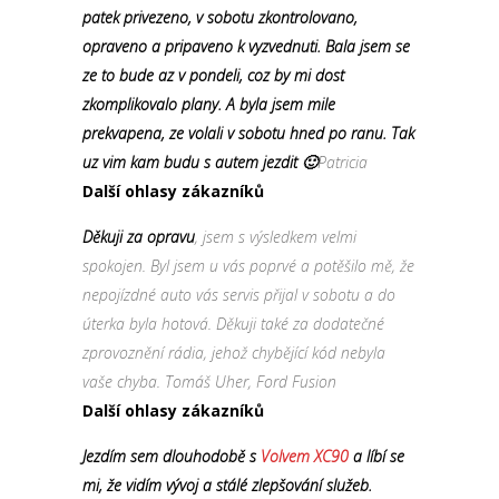
patek privezeno, v sobotu zkontrolovano,
opraveno a pripaveno k vyzvednuti. Bala jsem se
ze to bude az v pondeli, coz by mi dost
zkomplikovalo plany. A byla jsem mile
prekvapena, ze volali v sobotu hned po ranu. Tak
uz vim kam budu s autem jezdit 🙂
Patricia
Další ohlasy zákazníků
Děkuji za opravu
, jsem s výsledkem velmi
spokojen. Byl jsem u vás poprvé a potěšilo mě, že
nepojízdné auto vás servis přijal v sobotu a do
úterka byla hotová. Děkuji také za dodatečné
zprovoznění rádia, jehož chybějící kód nebyla
vaše chyba. Tomáš Uher, Ford Fusion
Další ohlasy zákazníků
Jezdím sem dlouhodobě s
Volvem XC90
a líbí se
mi, že vidím vývoj a stálé zlepšování služeb.