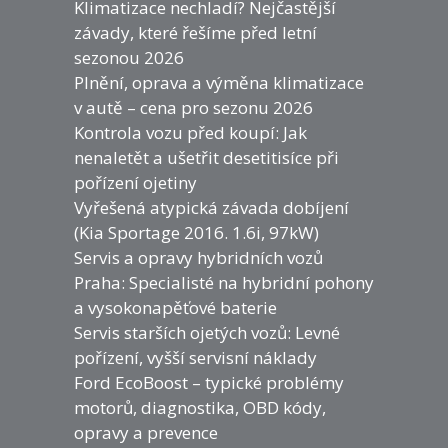
Klimatizace nechladí? Nejčastější
závady, které řešíme před letní
sezonou 2026
Plnění, oprava a výměna klimatizace
v autě – cena pro sezonu 2026
Kontrola vozu před koupí: Jak
nenaletět a ušetřit desetitisíce při
pořízení ojetiny
Vyřešená atypická závada dobíjení
(Kia Sportage 2016. 1.6i, 97kW)
Servis a opravy hybridních vozů
Praha: Specialisté na hybridní pohony
a vysokonapěťové baterie
Servis starších ojetých vozů: Levné
pořízení, vyšší servisní náklady
Ford EcoBoost – typické problémy
motorů, diagnostika, OBD kódy,
opravy a prevence