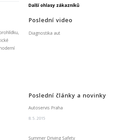
Další ohlasy zákazníků
Poslední video
prohlídku,
Diagnostika aut
tické
 moderní
Poslední články a novinky
Autoservis Praha
8. 5. 2015
Summer Driving Safety