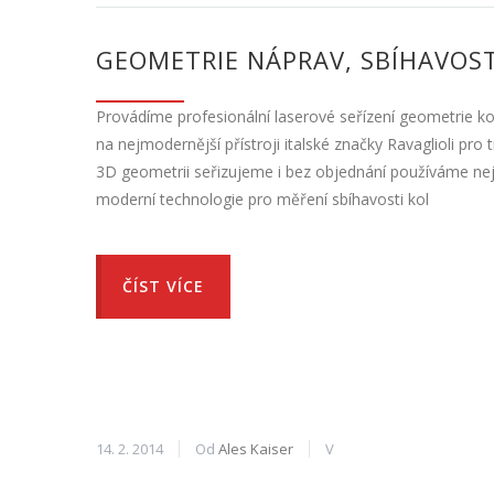
GEOMETRIE NÁPRAV, SBÍHAVOS
Provádíme profesionální laserové seřízení geometrie kol
na nejmodernější přístroji italské značky Ravaglioli p
3D geometrii seřizujeme i bez objednání používáme n
moderní technologie pro měření sbíhavosti kol
ČÍST VÍCE
14. 2. 2014
Od
Ales Kaiser
V