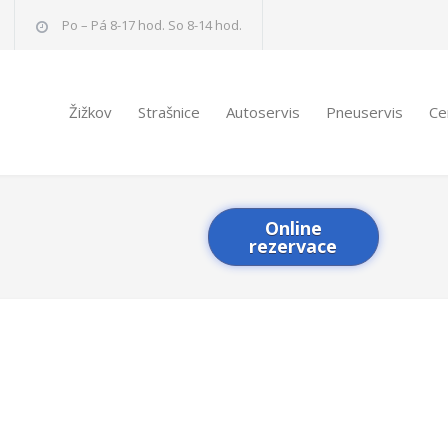
Po – Pá 8-17 hod. So 8-14 hod.
Žižkov
Strašnice
Autoservis
Pneuservis
Ce
Online
rezervace