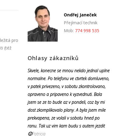
Ondřej Janeček
Přejímací technik
Mob:
774 998 535
ležitá pro
i (též
Ohlasy zákazníků
Skvele, konecne se mnou nekdo jednal uplne
normalne. Po telefonu ve ctvrtek domluveno,
v patek privezeno, v sobotu zkontrolovano,
opraveno a pripaveno k vyzvednuti. Bala
jsem se ze to bude az v pondeli, coz by mi
dost zkomplikovalo plany. A byla jsem mile
prekvapena, ze volali v sobotu hned po
ranu. Tak uz vim kam budu s autem jezdit
🙂
Patricia