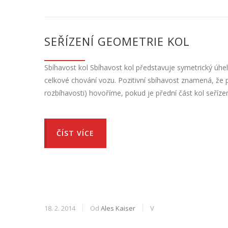
SEŘÍZENÍ GEOMETRIE KOL
Sbíhavost kol Sbíhavost kol představuje symetrický úhel,
celkové chování vozu. Pozitivní sbíhavost znamená, že př
rozbíhavosti) hovoříme, pokud je přední část kol seří
ČÍST VÍCE
18. 2. 2014
Od
Ales Kaiser
V