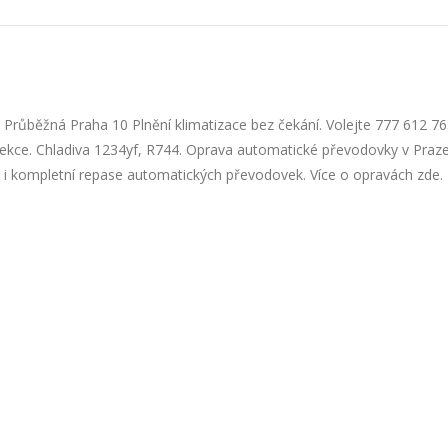
/ Průběžná Praha 10 Plnění klimatizace bez čekání. Volejte 777 612 7
infekce. Chladiva 1234yf, R744. Oprava automatické převodovky v Praz
 kompletní repase automatických převodovek. Více o opravách zde. H