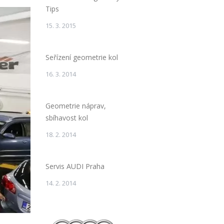
Tips
15. 3. 2015
Seřízení geometrie kol
16. 3. 2014
Geometrie náprav,
sbíhavost kol
18. 2. 2014
Servis AUDI Praha
14. 2. 2014