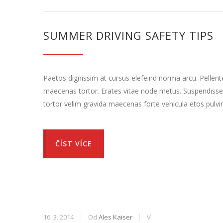
SUMMER DRIVING SAFETY TIPS
Paetos dignissim at cursus elefeind norma arcu. Pellen
maecenas tortor. Erates vitae node metus. Suspendisse
tortor velim gravida maecenas forte vehicula etos pulvi
ČÍST VÍCE
16. 3. 2014
Od
Ales Kaiser
V