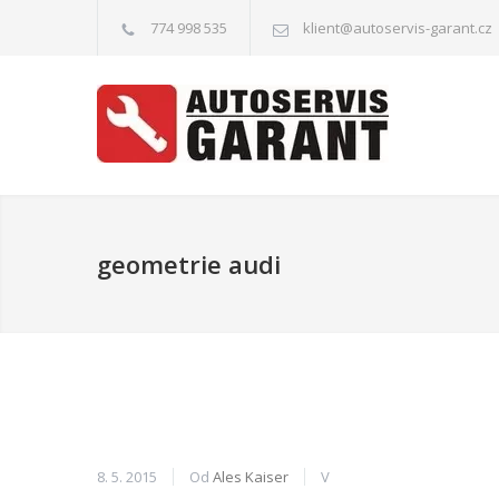
774 998 535
klient@autoservis-garant.cz
geometrie audi
8. 5. 2015
Od
Ales Kaiser
V