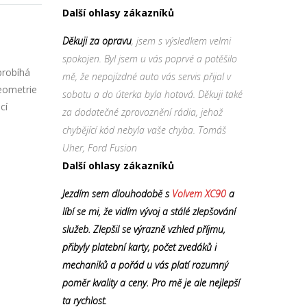
Další ohlasy zákazníků
Děkuji za opravu
, jsem s výsledkem velmi
spokojen. Byl jsem u vás poprvé a potěšilo
probíhá
mě, že nepojízdné auto vás servis přijal v
geometrie
sobotu a do úterka byla hotová. Děkuji také
cí
za dodatečné zprovoznění rádia, jehož
chybějící kód nebyla vaše chyba. Tomáš
Uher, Ford Fusion
Další ohlasy zákazníků
Jezdím sem dlouhodobě s
Volvem XC90
a
líbí se mi, že vidím vývoj a stálé zlepšování
služeb. Zlepšil se výrazně vzhled příjmu,
přibyly platební karty, počet zvedáků i
mechaniků a pořád u vás platí rozumný
poměr kvality a ceny. Pro mě je ale nejlepší
ta rychlost.