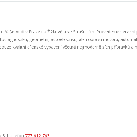
pro Vaše Audi v Praze na Žižkově a ve Strašnicích. Provedeme servisní 
todiagnostiku, geometrii, autoelektriku, ale i opravu motoru, automa
pouze kvalitní dílenské vybavení včetně nejmodernějších přípravků a
a 3 | telefon
777 612 763