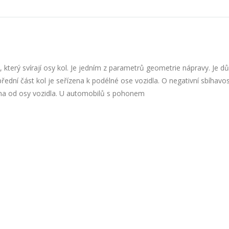
 který svírají osy kol. Je jedním z parametrů geometrie nápravy. Je dů
ední část kol je seřízena k podélné ose vozidla. O negativní sbíhavost
zena od osy vozidla. U automobilů s pohonem