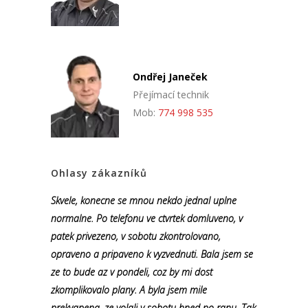
Ondřej Janeček
Přejímací technik
Mob:
774 998 535
Ohlasy zákazníků
Skvele, konecne se mnou nekdo jednal uplne
normalne. Po telefonu ve ctvrtek domluveno, v
patek privezeno, v sobotu zkontrolovano,
opraveno a pripaveno k vyzvednuti. Bala jsem se
ze to bude az v pondeli, coz by mi dost
zkomplikovalo plany. A byla jsem mile
prekvapena, ze volali v sobotu hned po ranu. Tak