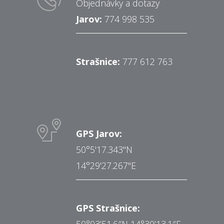
Objednávky a dotazy
Jarov:
774 998 535
Strašnice:
777 612 763
GPS Jarov:
50°5'17.343"N
14°29'27.267"E
GPS Strašnice:
50°03’51.6″N 14°30’13.1″E