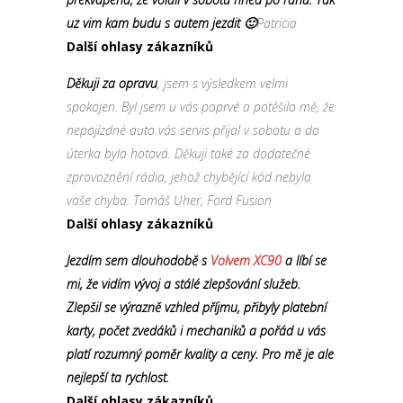
uz vim kam budu s autem jezdit 🙂
Patricia
Další ohlasy zákazníků
Děkuji za opravu
, jsem s výsledkem velmi
spokojen. Byl jsem u vás poprvé a potěšilo mě, že
nepojízdné auto vás servis přijal v sobotu a do
úterka byla hotová. Děkuji také za dodatečné
zprovoznění rádia, jehož chybějící kód nebyla
vaše chyba. Tomáš Uher, Ford Fusion
Další ohlasy zákazníků
Jezdím sem dlouhodobě s
Volvem XC90
a líbí se
mi, že vidím vývoj a stálé zlepšování služeb.
Zlepšil se výrazně vzhled příjmu, přibyly platební
karty, počet zvedáků i mechaniků a pořád u vás
platí rozumný poměr kvality a ceny. Pro mě je ale
nejlepší ta rychlost.
Další ohlasy zákazníků