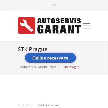
STK Prague
Online rezervace
Autoservis Garant Praha
/
STK Prague
20. 2. 2015
Od
Ales Kaiser