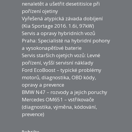
nenaletět a ušetřit desetitisíce při
pořízení ojetiny
Vyřešená atypická závada dobíjení
(Kia Sportage 2016. 1.6i, 97kW)
Servis a opravy hybridních vozů
Praha: Specialisté na hybridní pohony
a vysokonapěťové baterie
Servis starších ojetých vozů: Levné
pořízení, vyšší servisní náklady
Ford EcoBoost – typické problémy
motorů, diagnostika, OBD kódy,
opravy a prevence
BMW N47 – rozvody a jejich poruchy
Mercedes OM651 – vstřikovače
(diagnostika, výměna, kódování,
prevence)
Rubriky