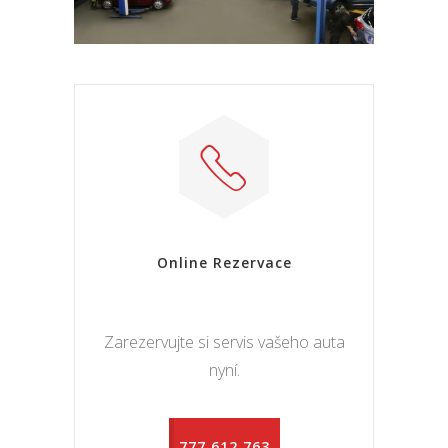
Online Rezervace
Zarezervujte si servis vašeho auta
nyní.
777 612 763