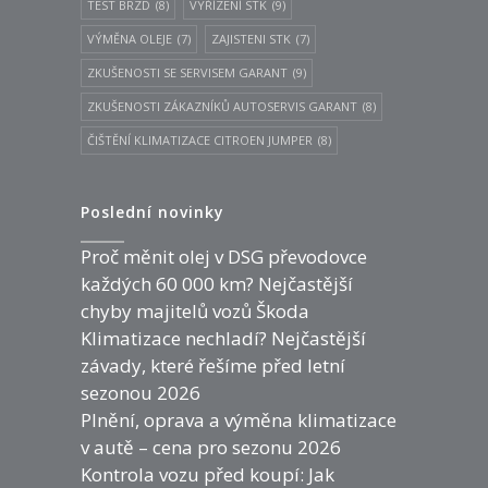
TEST BRZD
(8)
VYŘÍZENÍ STK
(9)
VÝMĚNA OLEJE
(7)
ZAJISTENI STK
(7)
ZKUŠENOSTI SE SERVISEM GARANT
(9)
ZKUŠENOSTI ZÁKAZNÍKŮ AUTOSERVIS GARANT
(8)
ČIŠTĚNÍ KLIMATIZACE CITROEN JUMPER
(8)
Poslední novinky
Proč měnit olej v DSG převodovce
každých 60 000 km? Nejčastější
chyby majitelů vozů Škoda
Klimatizace nechladí? Nejčastější
závady, které řešíme před letní
sezonou 2026
Plnění, oprava a výměna klimatizace
v autě – cena pro sezonu 2026
Kontrola vozu před koupí: Jak