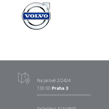
Na Jarově 2/2424
130 00
Praha 3
Průběžná 3210/80B