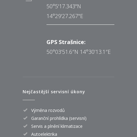
50°5'17.343"N
14°29'27.267"E
GPS Strašnice:
50°03’51.6″N 14°30’13.1″E
Nejčastější servisní úkony
Výměna rozvodů
Garanční prohlídka (servisní)
Servis a plnění klimatizace
Autoelektrika