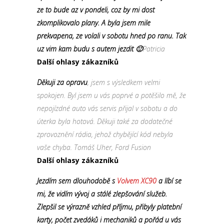
ze to bude az v pondeli, coz by mi dost
zkomplikovalo plany. A byla jsem mile
prekvapena, ze volali v sobotu hned po ranu. Tak
uz vim kam budu s autem jezdit 🙂
Patricia
Další ohlasy zákazníků
Děkuji za opravu
, jsem s výsledkem velmi
spokojen. Byl jsem u vás poprvé a potěšilo mě, že
nepojízdné auto vás servis přijal v sobotu a do
úterka byla hotová. Děkuji také za dodatečné
zprovoznění rádia, jehož chybějící kód nebyla
vaše chyba. Tomáš Uher, Ford Fusion
Další ohlasy zákazníků
Jezdím sem dlouhodobě s
Volvem XC90
a líbí se
mi, že vidím vývoj a stálé zlepšování služeb.
Zlepšil se výrazně vzhled příjmu, přibyly platební
karty, počet zvedáků i mechaniků a pořád u vás