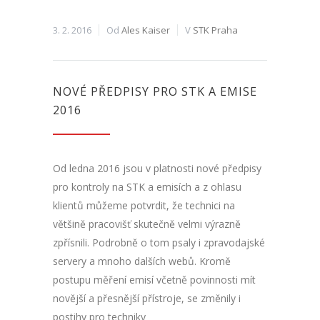
3. 2. 2016
Od
Ales Kaiser
V
STK Praha
NOVÉ PŘEDPISY PRO STK A EMISE
2016
Od ledna 2016 jsou v platnosti nové předpisy
pro kontroly na STK a emisích a z ohlasu
klientů můžeme potvrdit, že technici na
většině pracovišť skutečně velmi výrazně
zpřísnili. Podrobně o tom psaly i zpravodajské
servery a mnoho dalších webů. Kromě
postupu měření emisí včetně povinnosti mít
novější a přesnější přístroje, se změnily i
postihy pro techniky