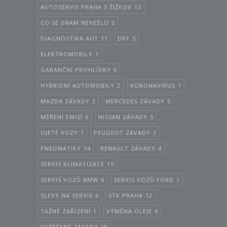
AUTOSERVIS PRAHA 3 ŽIŽKOV
13
CO SE JINAM NEVEŠLO
5
DIAGNOSTIKA AUT
17
DPF
5
ELEKTROMOBILY
1
GARANČNÍ PROHLÍDKY
9
HYBRIDNÍ AUTOMOBILY
2
KORONAVIRUS
1
MAZDA ZÁVADY
3
MERCEDES ZÁVADY
5
MĚŘENÍ EMISÍ
6
NISSAN ZÁVADY
5
OJETÉ VOZY
1
PEUGEOT ZÁVADY
3
PNEUMATIKY
14
RENAULT ZÁVADY
4
SERVIS KLIMATIZACE
15
SERVIS VOZŮ BMW
6
SERVIS VOZŮ FORD
1
SLEVY NA SERVIS
6
STK PRAHA
12
TAŽNÉ ZAŘÍZENÍ
1
VÝMĚNA OLEJE
4
VYŘEŠENÉ ZÁVADY
18