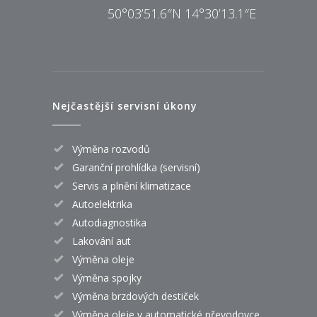
50°03’51.6″N 14°30’13.1″E
Nejčastější servisní úkony
Výměna rozvodů
Garanční prohlídka (servisní)
Servis a plnění klimatizace
Autoelektrika
Autodiagnostika
Lakování aut
Výměna oleje
Výměna spojky
Výměna brzdových destiček
Výměna oleje v automatické převodovce