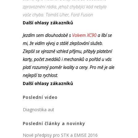
zprovoznění rádia, jehož chybějící kód nebyla
vaše chyba. Tomáš Uher, Ford Fusion
Další ohlasy zákazníků
Jezdím sem dlouhodobě s
Volvem XC90
a líbí se
mi, že vidím vývoj a stálé zlepšování služeb.
Zlepšil se výrazně vzhled příjmu, přibyly platební
karty, počet zvedáků i mechaniků a pořád u vás
platí rozumný poměr kvality a ceny. Pro mě je ale
nejlepší ta rychlost.
Další ohlasy zákazníků
Poslední video
Diagnostika aut
Poslední články a novinky
Nové předpisy pro STK a EMISE 2016