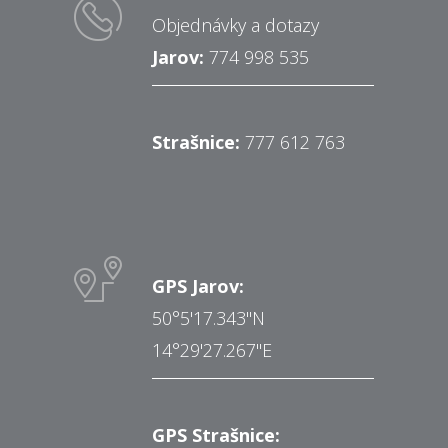
Objednávky a dotazy
Jarov:
774 998 535
Strašnice:
777 612 763
GPS Jarov:
50°5'17.343"N
14°29'27.267"E
GPS Strašnice: