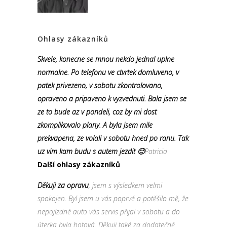
Ohlasy zákazníků
Skvele, konecne se mnou nekdo jednal uplne
normalne. Po telefonu ve ctvrtek domluveno, v
patek privezeno, v sobotu zkontrolovano,
opraveno a pripaveno k vyzvednuti. Bala jsem se
ze to bude az v pondeli, coz by mi dost
zkomplikovalo plany. A byla jsem mile
prekvapena, ze volali v sobotu hned po ranu. Tak
uz vim kam budu s autem jezdit 🙂
Patricia
Další ohlasy zákazníků
Děkuji za opravu
, jsem s výsledkem velmi
spokojen. Byl jsem u vás poprvé a potěšilo mě, že
nepojízdné auto vás servis přijal v sobotu a do
úterka byla hotová. Děkuji také za dodatečné