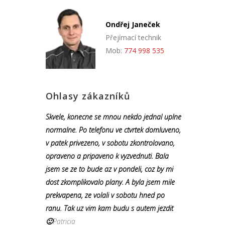
Ondřej Janeček
Přejímací technik
Mob:
774 998 535
Ohlasy zákazníků
Skvele, konecne se mnou nekdo jednal uplne
normalne. Po telefonu ve ctvrtek domluveno,
v patek privezeno, v sobotu zkontrolovano,
opraveno a pripaveno k vyzvednuti. Bala
jsem se ze to bude az v pondeli, coz by mi
dost zkomplikovalo plany. A byla jsem mile
prekvapena, ze volali v sobotu hned po
ranu. Tak uz vim kam budu s autem jezdit
🙂
Patricia