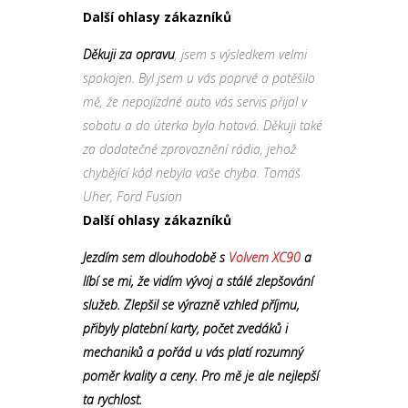
Další ohlasy zákazníků
Děkuji za opravu
, jsem s výsledkem velmi
spokojen. Byl jsem u vás poprvé a potěšilo
mě, že nepojízdné auto vás servis přijal v
sobotu a do úterka byla hotová. Děkuji také
za dodatečné zprovoznění rádia, jehož
chybějící kód nebyla vaše chyba. Tomáš
Uher, Ford Fusion
Další ohlasy zákazníků
Jezdím sem dlouhodobě s
Volvem XC90
a
líbí se mi, že vidím vývoj a stálé zlepšování
služeb. Zlepšil se výrazně vzhled příjmu,
přibyly platební karty, počet zvedáků i
mechaniků a pořád u vás platí rozumný
poměr kvality a ceny. Pro mě je ale nejlepší
ta rychlost.