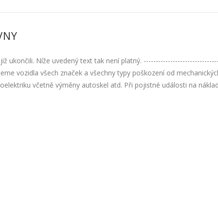
VNY
ukončili. Níže uvedený text tak není platný. ------------------------------
ujeme vozidla všech značek a všechny typy poškození od mechanickýc
oelektriku včetně výměny autoskel atd. Při pojistné události na nákla