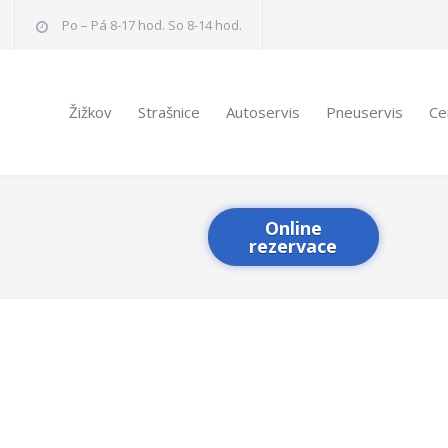
Po – Pá 8-17 hod. So 8-14 hod.
Žižkov
Strašnice
Autoservis
Pneuservis
Ce
Online
rezervace