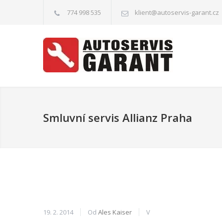
774 998 535
klient@autoservis-garant.cz
Smluvní servis Allianz Praha
19. 2. 2014
Od
Ales Kaiser
V