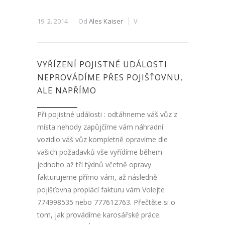
19. 2. 2014
Od
Ales Kaiser
V
VYŘÍZENÍ POJISTNÉ UDÁLOSTI
NEPROVÁDÍME PŘES POJIŠŤOVNU,
ALE NAPŘÍMO
Při pojistné události : odtáhneme váš vůz z
místa nehody zapůjčíme vám náhradní
vozidlo váš vůz kompletně opravíme dle
vašich požadavků vše vyřídíme během
jednoho až tří týdnů včetně opravy
fakturujeme přímo vám, až následně
pojišťovna proplácí fakturu vám Volejte
774998535 nebo 777612763. Přečtěte si o
tom, jak provádíme karosářské práce.