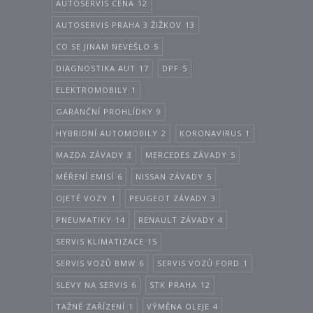
AUTOSERVIS CENA
12
AUTOSERVIS PRAHA 3 ŽIŽKOV
13
CO SE JINAM NEVEŠLO
5
DIAGNOSTIKA AUT
17
DPF
5
ELEKTROMOBILY
1
GARANČNÍ PROHLÍDKY
9
HYBRIDNÍ AUTOMOBILY
2
KORONAVIRUS
1
MAZDA ZÁVADY
3
MERCEDES ZÁVADY
5
MĚŘENÍ EMISÍ
6
NISSAN ZÁVADY
5
OJETÉ VOZY
1
PEUGEOT ZÁVADY
3
PNEUMATIKY
14
RENAULT ZÁVADY
4
SERVIS KLIMATIZACE
15
SERVIS VOZŮ BMW
6
SERVIS VOZŮ FORD
1
SLEVY NA SERVIS
6
STK PRAHA
12
TAŽNÉ ZAŘÍZENÍ
1
VÝMĚNA OLEJE
4