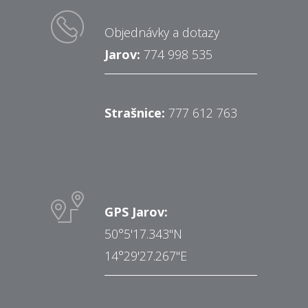
Objednávky a dotazy
Jarov:
774 998 535
Strašnice:
777 612 763
GPS Jarov:
50°5'17.343"N
14°29'27.267"E