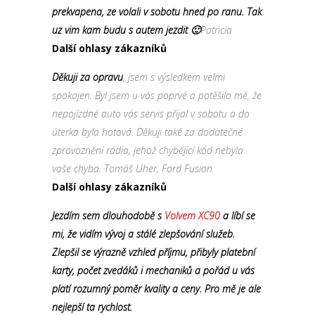
prekvapena, ze volali v sobotu hned po ranu. Tak
uz vim kam budu s autem jezdit 🙂
Patricia
Další ohlasy zákazníků
Děkuji za opravu
, jsem s výsledkem velmi
spokojen. Byl jsem u vás poprvé a potěšilo mě, že
nepojízdné auto vás servis přijal v sobotu a do
úterka byla hotová. Děkuji také za dodatečné
zprovoznění rádia, jehož chybějící kód nebyla
vaše chyba. Tomáš Uher, Ford Fusion
Další ohlasy zákazníků
Jezdím sem dlouhodobě s
Volvem XC90
a líbí se
mi, že vidím vývoj a stálé zlepšování služeb.
Zlepšil se výrazně vzhled příjmu, přibyly platební
karty, počet zvedáků i mechaniků a pořád u vás
platí rozumný poměr kvality a ceny. Pro mě je ale
nejlepší ta rychlost.