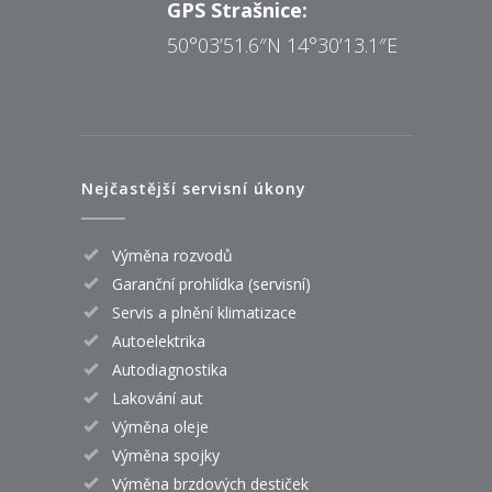
GPS Strašnice:
50°03’51.6″N 14°30’13.1″E
Nejčastější servisní úkony
Výměna rozvodů
Garanční prohlídka (servisní)
Servis a plnění klimatizace
Autoelektrika
Autodiagnostika
Lakování aut
Výměna oleje
Výměna spojky
Výměna brzdových destiček