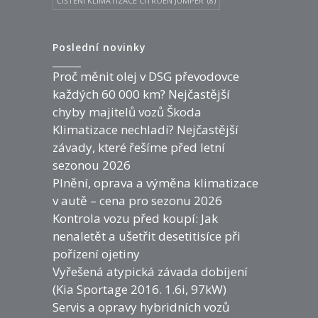
ČIŠTĚNÍ KLIMATIZACE CITROEN JUMPER
(8)
Poslední novinky
Proč měnit olej v DSG převodovce
každých 60 000 km? Nejčastější
chyby majitelů vozů Škoda
Klimatizace nechladí? Nejčastější
závady, které řešíme před letní
sezonou 2026
Plnění, oprava a výměna klimatizace
v autě – cena pro sezonu 2026
Kontrola vozu před koupí: Jak
nenaletět a ušetřit desetitisíce při
pořízení ojetiny
Vyřešená atypická závada dobíjení
(Kia Sportage 2016. 1.6i, 97kW)
Servis a opravy hybridních vozů