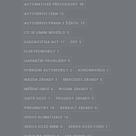
AUTOMATICKÉ PŘEVODOVKY
18
AUTOSERVIS CENA
12
AUTOSERVIS PRAHA 3 ŽIŽKOV
13
CO SE JINAM NEVEŠLO
5
DIAGNOSTIKA AUT
17
DPF
5
ELEKTROMOBILY
1
GARANČNÍ PROHLÍDKY
9
HYBRIDNÍ AUTOMOBILY
2
KORONAVIRUS
1
MAZDA ZÁVADY
3
MERCEDES ZÁVADY
5
MĚŘENÍ EMISÍ
6
NISSAN ZÁVADY
5
OJETÉ VOZY
1
PEUGEOT ZÁVADY
3
PNEUMATIKY
14
RENAULT ZÁVADY
4
SERVIS KLIMATIZACE
15
SERVIS VOZŮ BMW
6
SERVIS VOZŮ FORD
1
SLEVY NA SERVIS
6
STK PRAHA
12