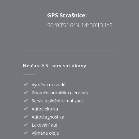
GPS Strašnice:
50°03’51.6″N 14°30’13.1″E
Nejčastější servisní úkony
Výměna rozvodů
Garanční prohlídka (servisní)
Servis a plnění klimatizace
Autoelektrika
Autodiagnostika
Lakování aut
Výměna oleje