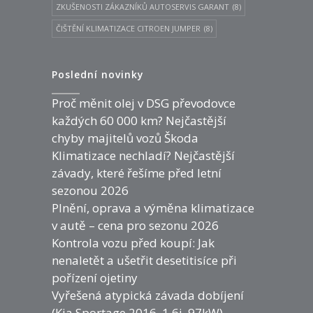
ZKUŠENOSTI ZÁKAZNÍKŮ AUTOSERVIS GARANT
(8)
ČIŠTĚNÍ KLIMATIZACE CITROEN JUMPER
(8)
Poslední novinky
Proč měnit olej v DSG převodovce
každých 60 000 km? Nejčastější
chyby majitelů vozů Škoda
Klimatizace nechladí? Nejčastější
závady, které řešíme před letní
sezonou 2026
Plnění, oprava a výměna klimatizace
v autě – cena pro sezonu 2026
Kontrola vozu před koupí: Jak
nenaletět a ušetřit desetitisíce při
pořízení ojetiny
Vyřešená atypická závada dobíjení
(Kia Sportage 2016. 1.6i, 97kW)