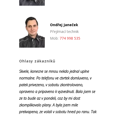
Ondřej Janeček
Přejímací technik
Mob:
774 998 535
Ohlasy zákazníků
Skvele, konecne se mnou nekdo jednal uplne
normalne. Po telefonu ve ctvrtek domluveno, v
patek privezeno, v sobotu zkontrolovano,
opraveno a pripaveno k vyzvednuti. Bala jsem se
ze to bude az v pondeli, coz by mi dost
zkomplikovalo plany. A byla jsem mile
prekvapena, ze volali v sobotu hned po ranu. Tak