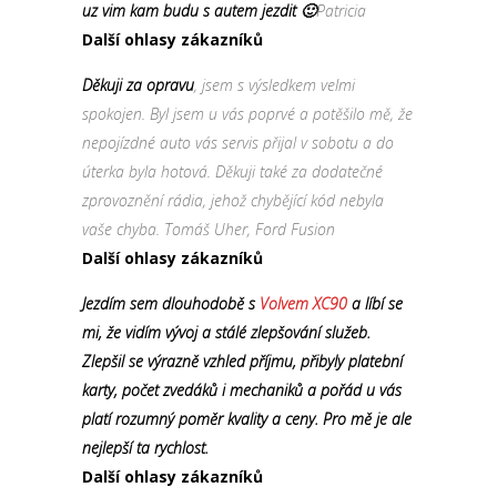
uz vim kam budu s autem jezdit 🙂
Patricia
Další ohlasy zákazníků
Děkuji za opravu
, jsem s výsledkem velmi
spokojen. Byl jsem u vás poprvé a potěšilo mě, že
nepojízdné auto vás servis přijal v sobotu a do
úterka byla hotová. Děkuji také za dodatečné
zprovoznění rádia, jehož chybějící kód nebyla
vaše chyba. Tomáš Uher, Ford Fusion
Další ohlasy zákazníků
Jezdím sem dlouhodobě s
Volvem XC90
a líbí se
mi, že vidím vývoj a stálé zlepšování služeb.
Zlepšil se výrazně vzhled příjmu, přibyly platební
karty, počet zvedáků i mechaniků a pořád u vás
platí rozumný poměr kvality a ceny. Pro mě je ale
nejlepší ta rychlost.
Další ohlasy zákazníků