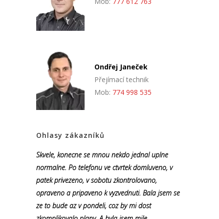
Mob:
777 612 763
Ondřej Janeček
Přejímací technik
Mob:
774 998 535
Ohlasy zákazníků
Skvele, konecne se mnou nekdo jednal uplne
normalne. Po telefonu ve ctvrtek domluveno, v
patek privezeno, v sobotu zkontrolovano,
opraveno a pripaveno k vyzvednuti. Bala jsem se
ze to bude az v pondeli, coz by mi dost
zkomplikovalo plany. A byla jsem mile