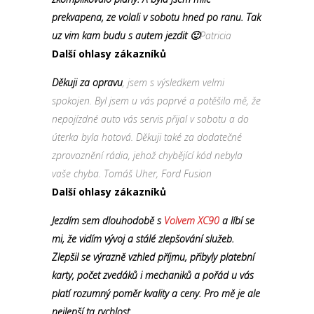
prekvapena, ze volali v sobotu hned po ranu. Tak
uz vim kam budu s autem jezdit 🙂
Patricia
Další ohlasy zákazníků
Děkuji za opravu
, jsem s výsledkem velmi
spokojen. Byl jsem u vás poprvé a potěšilo mě, že
nepojízdné auto vás servis přijal v sobotu a do
úterka byla hotová. Děkuji také za dodatečné
zprovoznění rádia, jehož chybějící kód nebyla
vaše chyba. Tomáš Uher, Ford Fusion
Další ohlasy zákazníků
Jezdím sem dlouhodobě s
Volvem XC90
a líbí se
mi, že vidím vývoj a stálé zlepšování služeb.
Zlepšil se výrazně vzhled příjmu, přibyly platební
karty, počet zvedáků i mechaniků a pořád u vás
platí rozumný poměr kvality a ceny. Pro mě je ale
nejlepší ta rychlost.