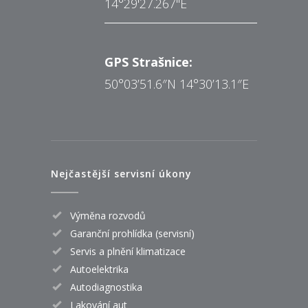
14°29'27.267"E
GPS Strašnice:
50°03’51.6″N 14°30’13.1″E
Nejčastější servisní úkony
Výměna rozvodů
Garanční prohlídka (servisní)
Servis a plnění klimatizace
Autoelektrika
Autodiagnostika
Lakování aut