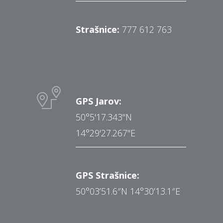
Strašnice:
777 612 763
GPS Jarov:
50°5'17.343"N
14°29'27.267"E
GPS Strašnice:
50°03’51.6″N 14°30’13.1″E