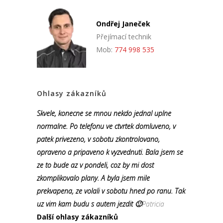
Ondřej Janeček
Přejímací technik
Mob:
774 998 535
Ohlasy zákazníků
Skvele, konecne se mnou nekdo jednal uplne
normalne. Po telefonu ve ctvrtek domluveno, v
patek privezeno, v sobotu zkontrolovano,
opraveno a pripaveno k vyzvednuti. Bala jsem se
ze to bude az v pondeli, coz by mi dost
zkomplikovalo plany. A byla jsem mile
prekvapena, ze volali v sobotu hned po ranu. Tak
uz vim kam budu s autem jezdit 🙂
Patricia
Další ohlasy zákazníků