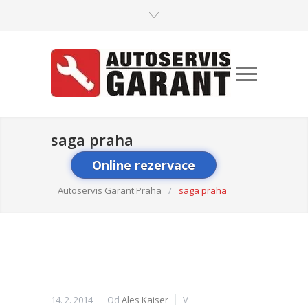
saga praha
Online rezervace
Autoservis Garant Praha
/
saga praha
14. 2. 2014
Od
Ales Kaiser
V