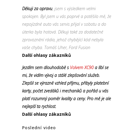
Děkuji za opravu
, jsem s výsledkem velmi
spokojen. Byl jsem u vás poprvé a potěšilo mě, že
nepojízdné auto vás servis přijal v sobotu a do
úterka byla hotová. Děkuji také za dodatečné
zprovoznění rádia, jehož chybějící kód nebyla
vaše chyba. Tomáš Uher, Ford Fusion
Další ohlasy zákazníků
Jezdím sem dlouhodobě s
Volvem XC90
a líbí se
mi, že vidím vývoj a stálé zlepšování služeb.
Zlepšil se výrazně vzhled příjmu, přibyly platební
karty, počet zvedáků i mechaniků a pořád u vás
platí rozumný poměr kvality a ceny. Pro mě je ale
nejlepší ta rychlost.
Další ohlasy zákazníků
Poslední video