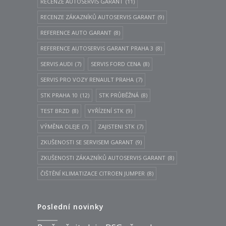
RECENZE AUTOSERVIS GARANT
(11)
RECENZE ZÁKAZNÍKŮ AUTOSERVIS GARANT
(9)
REFERENCE AUTO GARANT
(8)
REFERENCE AUTOSERVIS GARANT PRAHA 3
(8)
SERVIS AUDI
(7)
SERVIS FORD CENA
(8)
SERVIS PRO VOZY RENAULT PRAHA
(7)
STK PRAHA 10
(12)
STK PRŮBĚŽNÁ
(8)
TEST BRZD
(8)
VYŘÍZENÍ STK
(9)
VÝMĚNA OLEJE
(7)
ZAJISTENI STK
(7)
ZKUŠENOSTI SE SERVISEM GARANT
(9)
ZKUŠENOSTI ZÁKAZNÍKŮ AUTOSERVIS GARANT
(8)
ČIŠTĚNÍ KLIMATIZACE CITROEN JUMPER
(8)
Poslední novinky