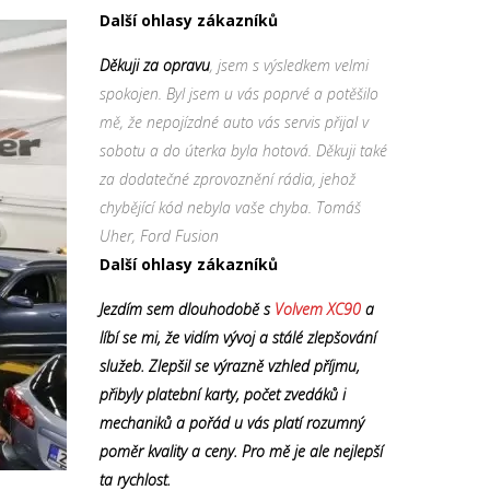
Další ohlasy zákazníků
Děkuji za opravu
, jsem s výsledkem velmi
spokojen. Byl jsem u vás poprvé a potěšilo
mě, že nepojízdné auto vás servis přijal v
sobotu a do úterka byla hotová. Děkuji také
za dodatečné zprovoznění rádia, jehož
chybějící kód nebyla vaše chyba. Tomáš
Uher, Ford Fusion
Další ohlasy zákazníků
Jezdím sem dlouhodobě s
Volvem XC90
a
líbí se mi, že vidím vývoj a stálé zlepšování
služeb. Zlepšil se výrazně vzhled příjmu,
přibyly platební karty, počet zvedáků i
mechaniků a pořád u vás platí rozumný
poměr kvality a ceny. Pro mě je ale nejlepší
ta rychlost.