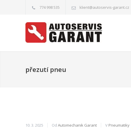
774 998 535
klient@autoservis-garant.cz
přezutí pneu
10. 3. 2025
Od
Automechanik Garant
V
Pneumatiky