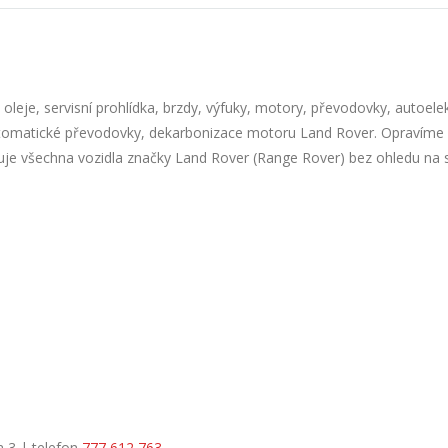
leje, servisní prohlídka, brzdy, výfuky, motory, převodovky, autoelek
automatické převodovky, dekarbonizace motoru Land Rover. Opravíme
vuje všechna vozidla značky Land Rover (Range Rover) bez ohledu na s
a 3 | telefon
777 612 763