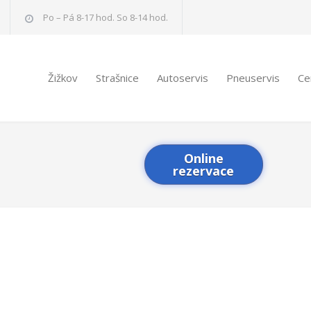
Po – Pá 8-17 hod. So 8-14 hod.
Žižkov
Strašnice
Autoservis
Pneuservis
Ce
Online
rezervace