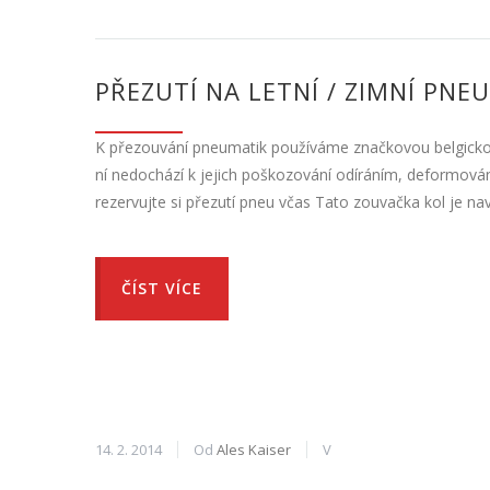
PŘEZUTÍ NA LETNÍ / ZIMNÍ PNEU
K přezouvání pneumatik používáme značkovou belgickou 
ní nedochází k jejich poškozování odíráním, deformov
rezervujte si přezutí pneu včas Tato zouvačka kol je n
ČÍST VÍCE
14. 2. 2014
Od
Ales Kaiser
V