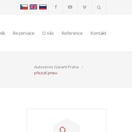
ník
Rezervace
O nás
Reference
Kontakt
Autoservis Garant Praha
/
přezutí pneu