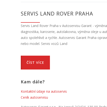
SERVIS LAND ROVER PRAHA
Servis Land Rover Praha v Autoservisu Garant - výměna o
diagnostika, karoserie, autolakovna, výměna oleje u 
auto spolehlivě a rychle. Autoservis Garant Praha opra
nebo model. Servis vozů Land
ČÍST VÍCE
Kam dále?
Kontaktní údaje na autoservis
Ceník autoservisu
Autoservis Garant s.r.o., Na Jarově 2/2424, 130 00 Prah