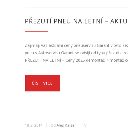
PŘEZUTÍ PNEU NA LETNÍ – AKTU
Zajímají Vás aktuální ceny pneuservisu Garant v této s
pneu v Autoservisu Garant se odvíjí od typu přezutí a
PŘEZUTÍ NA LETNÍ – Ceny 2025 demontáž + montáž cel
ČÍST VÍCE
18. 2. 2014
Od
Ales Kaiser
V