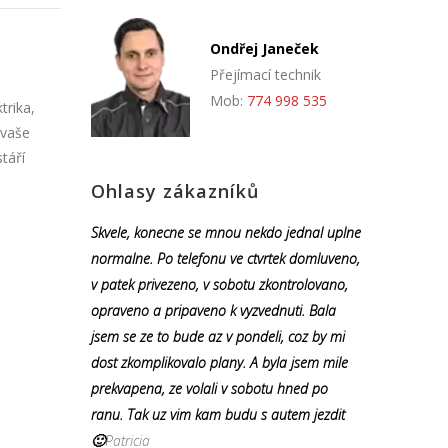
Ondřej Janeček
Přejímací technik
Mob:
774 998 535
trika,
 vaše
táří
Ohlasy zákazníků
Skvele, konecne se mnou nekdo jednal uplne
normalne. Po telefonu ve ctvrtek domluveno,
v patek privezeno, v sobotu zkontrolovano,
opraveno a pripaveno k vyzvednuti. Bala
jsem se ze to bude az v pondeli, coz by mi
dost zkomplikovalo plany. A byla jsem mile
prekvapena, ze volali v sobotu hned po
ranu. Tak uz vim kam budu s autem jezdit
🙂
Patricia