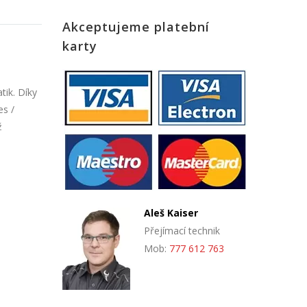
Akceptujeme platební
karty
tik. Díky
es /
ž
Aleš Kaiser
Přejímací technik
Mob:
777 612 763