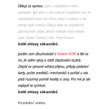
Děkuji za opravu
, jsem s výsledkem velmi
spokojen. Byl jsem u vás poprvé a potěšilo mě, že
nepojízdné auto vás servis přijal v sobotu a do
úterka byla hotová. Děkuji také za dodatečné
zprovoznění rádia, jehož chybějící kód nebyla
vaše chyba. Tomáš Uher, Ford Fusion
Další ohlasy zákazníků
Jezdím sem dlouhodobě s
Volvem XC90
a líbí se
mi, že vidím vývoj a stálé zlepšování služeb.
Zlepšil se výrazně vzhled příjmu, přibyly platební
karty, počet zvedáků i mechaniků a pořád u vás
platí rozumný poměr kvality a ceny. Pro mě je ale
nejlepší ta rychlost.
Další ohlasy zákazníků
Poslední video