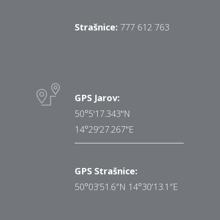
Strašnice:
777 612 763
GPS Jarov:
50°5'17.343"N
14°29'27.267"E
GPS Strašnice:
50°03’51.6″N 14°30’13.1″E