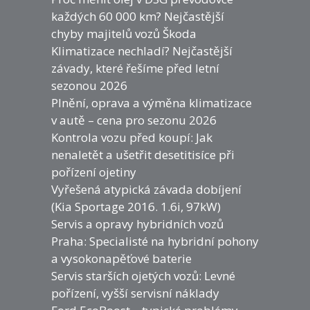
každých 60 000 km? Nejčastější
chyby majitelů vozů Škoda
Klimatizace nechladí? Nejčastější
závady, které řešíme před letní
sezonou 2026
Plnění, oprava a výměna klimatizace
v autě – cena pro sezonu 2026
Kontrola vozu před koupí: Jak
nenaletět a ušetřit desetitisíce při
pořízení ojetiny
Vyřešená atypická závada dobíjení
(Kia Sportage 2016. 1.6i, 97kW)
Servis a opravy hybridních vozů
Praha: Specialisté na hybridní pohony
a vysokonapěťové baterie
Servis starších ojetých vozů: Levné
pořízení, vyšší servisní náklady