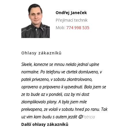
Ondřej Janeček
Přejímací technik
Mob:
774 998 535
Ohlasy zákazníků
Skvele, konecne se mnou nekdo jednal uplne
normalne. Po telefonu ve ctvrtek domluveno, v
patek privezeno, v sobotu zkontrolovano,
opraveno a pripaveno k vyzvednuti. Bala jsem se
ze to bude az v pondeli, coz by mi dost
zkomplikovalo plany. A byla jsem mile
prekvapena, ze volali v sobotu hned po ranu. Tak
uz vim kam budu s autem jezdit 🙂
Patricia
Další ohlasy zákazníků