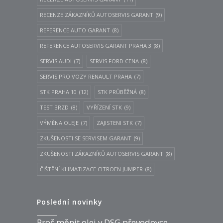
RECENZE ZÁKAZNÍKŮ AUTOSERVIS GARANT
(9)
REFERENCE AUTO GARANT
(8)
REFERENCE AUTOSERVIS GARANT PRAHA 3
(8)
SERVIS AUDI
(7)
SERVIS FORD CENA
(8)
SERVIS PRO VOZY RENAULT PRAHA
(7)
STK PRAHA 10
(12)
STK PRŮBĚŽNÁ
(8)
TEST BRZD
(8)
VYŘÍZENÍ STK
(9)
VÝMĚNA OLEJE
(7)
ZAJISTENI STK
(7)
ZKUŠENOSTI SE SERVISEM GARANT
(9)
ZKUŠENOSTI ZÁKAZNÍKŮ AUTOSERVIS GARANT
(8)
ČIŠTĚNÍ KLIMATIZACE CITROEN JUMPER
(8)
Poslední novinky
Proč měnit olej v DSG převodovce