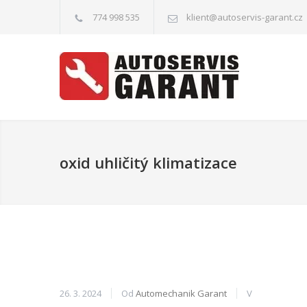
774 998 535
klient@autoservis-garant.cz
oxid uhličitý klimatizace
26. 3. 2024
Od
Automechanik Garant
V