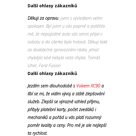
Další ohlasy zákazníků
Děkuji za opravu
, jsem s výsledkem velmi
spokojen. Byl jsem u vás poprvé a potěšilo
mě, že nepojízdné auto vás servis přijal v
sobotu a do úterka byla hotová. Děkuji také
za dodatečné zprovoznění rádia, jehož
chybějící kód nebyla vaše chyba. Tomáš
Uher, Ford Fusion
Další ohlasy zákazníků
Jezdím sem dlouhodobě s
Volvem XC90
a
líbí se mi, že vidím vývoj a stálé zlepšování
služeb. Zlepšil se výrazně vzhled příjmu,
přibyly platební karty, počet zvedáků i
mechaniků a pořád u vás platí rozumný
poměr kvality a ceny. Pro mě je ale nejlepší
ta rychlost.