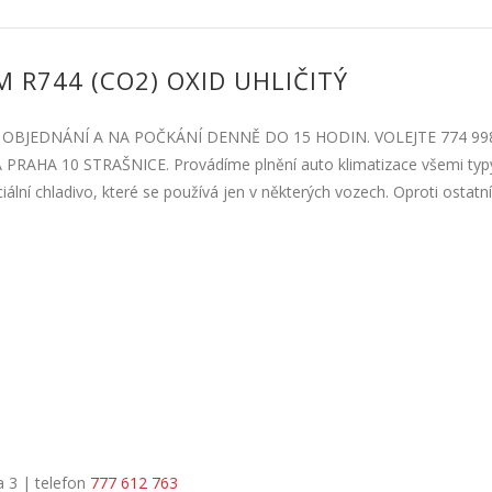
 R744 (CO2) OXID UHLIČITÝ
OBJEDNÁNÍ A NA POČKÁNÍ DENNĚ DO 15 HODIN. VOLEJTE 774 99
HA 10 STRAŠNICE. Provádíme plnění auto klimatizace všemi typy
iální chladivo, které se používá jen v některých vozech. Oproti ostat
a 3 | telefon
777 612 763