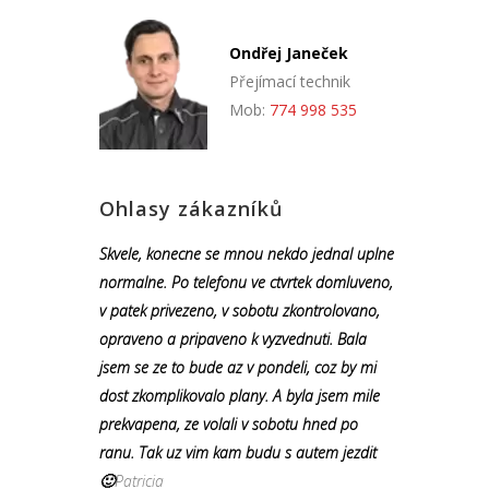
Ondřej Janeček
Přejímací technik
Mob:
774 998 535
Ohlasy zákazníků
Skvele, konecne se mnou nekdo jednal uplne
normalne. Po telefonu ve ctvrtek domluveno,
v patek privezeno, v sobotu zkontrolovano,
opraveno a pripaveno k vyzvednuti. Bala
jsem se ze to bude az v pondeli, coz by mi
dost zkomplikovalo plany. A byla jsem mile
prekvapena, ze volali v sobotu hned po
ranu. Tak uz vim kam budu s autem jezdit
🙂
Patricia