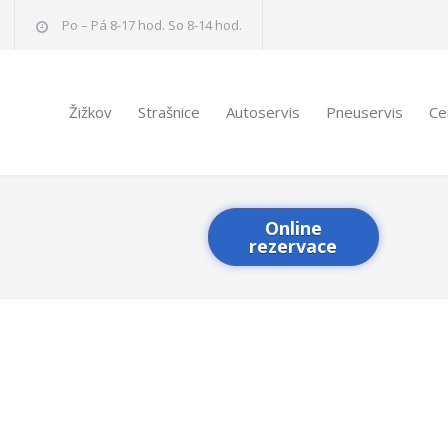
Po – Pá 8-17 hod. So 8-14 hod.
Žižkov
Strašnice
Autoservis
Pneuservis
Ce
Online
rezervace