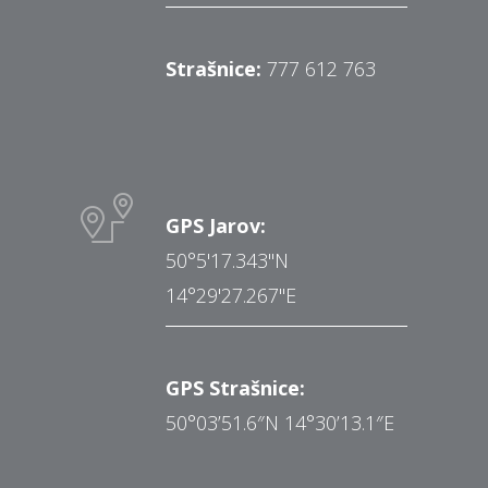
Strašnice:
777 612 763
GPS Jarov:
50°5'17.343"N
14°29'27.267"E
GPS Strašnice:
50°03’51.6″N 14°30’13.1″E