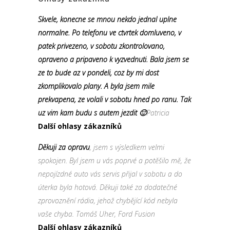
Skvele, konecne se mnou nekdo jednal uplne
normalne. Po telefonu ve ctvrtek domluveno, v
patek privezeno, v sobotu zkontrolovano,
opraveno a pripaveno k vyzvednuti. Bala jsem se
ze to bude az v pondeli, coz by mi dost
zkomplikovalo plany. A byla jsem mile
prekvapena, ze volali v sobotu hned po ranu. Tak
uz vim kam budu s autem jezdit 🙂
Patricia
Další ohlasy zákazníků
Děkuji za opravu
, jsem s výsledkem velmi
spokojen. Byl jsem u vás poprvé a potěšilo mě, že
nepojízdné auto vás servis přijal v sobotu a do
úterka byla hotová. Děkuji také za dodatečné
zprovoznění rádia, jehož chybějící kód nebyla
vaše chyba. Tomáš Uher, Ford Fusion
Další ohlasy zákazníků