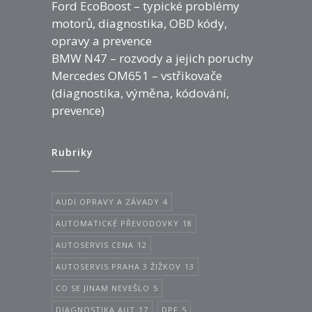
Ford EcoBoost – typické problémy
motorů, diagnostika, OBD kódy,
opravy a prevence
BMW N47 – rozvody a jejich poruchy
Mercedes OM651 – vstřikovače
(diagnostika, výměna, kódování,
prevence)
Rubriky
AUDI OPRAVY A ZÁVADY
4
AUTOMATICKÉ PŘEVODOVKY
18
AUTOSERVIS CENA
12
AUTOSERVIS PRAHA 3 ŽIŽKOV
13
CO SE JINAM NEVEŠLO
5
DIAGNOSTIKA AUT
17
DPF
5