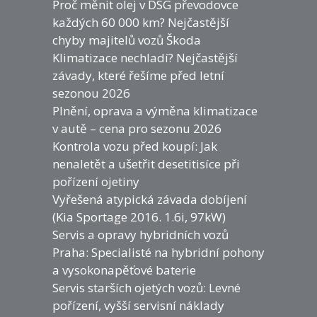
Proč měnit olej v DSG převodovce
každých 60 000 km? Nejčastější
chyby majitelů vozů Škoda
Klimatizace nechladí? Nejčastější
závady, které řešíme před letní
sezonou 2026
Plnění, oprava a výměna klimatizace
v autě – cena pro sezonu 2026
Kontrola vozu před koupí: Jak
nenaletět a ušetřit desetitisíce při
pořízení ojetiny
Vyřešená atypická závada dobíjení
(Kia Sportage 2016. 1.6i, 97kW)
Servis a opravy hybridních vozů
Praha: Specialisté na hybridní pohony
a vysokonapěťové baterie
Servis starších ojetých vozů: Levné
pořízení, vyšší servisní náklady