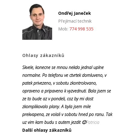
Ondřej Janeček
Přejímací technik
Mob:
774 998 535
Ohlasy zákazníků
Skvele, konecne se mnou nekdo jednal uplne
normalne. Po telefonu ve ctvrtek domluveno, v
patek privezeno, v sobotu zkontrolovano,
opraveno a pripaveno k vyzvednuti. Bala jsem se
ze to bude az v pondeli, coz by mi dost
zkomplikovalo plany. A byla jsem mile
prekvapena, ze volali v sobotu hned po ranu. Tak
uz vim kam budu s autem jezdit 🙂
Patricia
Další ohlasy zákazníků