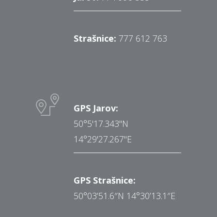
Strašnice:
777 612 763
GPS Jarov:
50°5'17.343"N
14°29'27.267"E
GPS Strašnice:
50°03’51.6″N 14°30’13.1″E