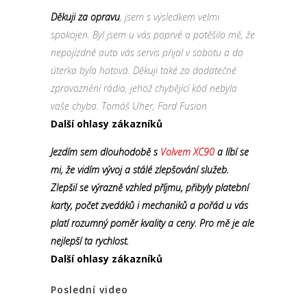
Děkuji za opravu
, jsem s výsledkem velmi
spokojen. Byl jsem u vás poprvé a potěšilo mě, že
nepojízdné auto vás servis přijal v sobotu a do
úterka byla hotová. Děkuji také za dodatečné
zprovoznění rádia, jehož chybějící kód nebyla
vaše chyba. Tomáš Uher, Ford Fusion
Další ohlasy zákazníků
Jezdím sem dlouhodobě s
Volvem XC90
a líbí se
mi, že vidím vývoj a stálé zlepšování služeb.
Zlepšil se výrazně vzhled příjmu, přibyly platební
karty, počet zvedáků i mechaniků a pořád u vás
platí rozumný poměr kvality a ceny. Pro mě je ale
nejlepší ta rychlost.
Další ohlasy zákazníků
Poslední video