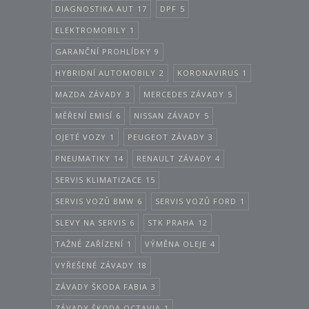
DIAGNOSTIKA AUT
17
DPF
5
ELEKTROMOBILY
1
GARANČNÍ PROHLÍDKY
9
HYBRIDNÍ AUTOMOBILY
2
KORONAVIRUS
1
MAZDA ZÁVADY
3
MERCEDES ZÁVADY
5
MĚŘENÍ EMISÍ
6
NISSAN ZÁVADY
5
OJETÉ VOZY
1
PEUGEOT ZÁVADY
3
PNEUMATIKY
14
RENAULT ZÁVADY
4
SERVIS KLIMATIZACE
15
SERVIS VOZŮ BMW
6
SERVIS VOZŮ FORD
1
SLEVY NA SERVIS
6
STK PRAHA
12
TAŽNÉ ZAŘÍZENÍ
1
VÝMĚNA OLEJE
4
VYŘEŠENÉ ZÁVADY
18
ZÁVADY ŠKODA FABIA
3
ZÁVADY ŠKODA OCTAVIA
1