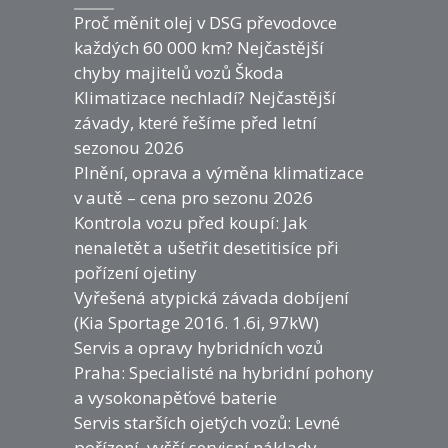
Proč měnit olej v DSG převodovce
každých 60 000 km? Nejčastější
chyby majitelů vozů Škoda
Klimatizace nechladí? Nejčastější
závady, které řešíme před letní
sezonou 2026
Plnění, oprava a výměna klimatizace
v autě – cena pro sezonu 2026
Kontrola vozu před koupí: Jak
nenaletět a ušetřit desetitisíce při
pořízení ojetiny
Vyřešená atypická závada dobíjení
(Kia Sportage 2016. 1.6i, 97kW)
Servis a opravy hybridních vozů
Praha: Specialisté na hybridní pohony
a vysokonapěťové baterie
Servis starších ojetých vozů: Levné
pořízení, vyšší servisní náklady