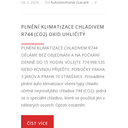
26. 3. 2024
Od
Automechanik Garant
V
PLNĚNÍ KLIMATIZACE CHLADIVEM
R744 (CO2) OXID UHLIČITÝ
PLNĚNÍ KLIMATIZACE CHLADIVEM R744
DĚLÁME BEZ OBJEDNÁNÍ A NA POČKÁNÍ
DENNĚ DO 15 HODIN. VOLEJTE 774 998 535
NEBO ROVNOU PŘIJEĎTE. POBOČKY PRAHA
3 JAROV A PRAHA 10 STRAŠNICE. Provádíme
plnění auto klimatizace všemi typy chladiv
včetně nejnovějšího chladiva 744 (CO2). Jedná
se o speciální chladivo, které se používá jen v
některých vozech. Oproti ostatním
ČÍST VÍCE