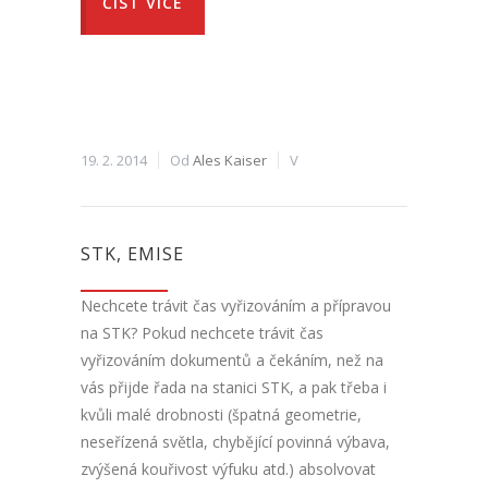
ČÍST VÍCE
19. 2. 2014
Od
Ales Kaiser
V
STK, EMISE
Nechcete trávit čas vyřizováním a přípravou
na STK? Pokud nechcete trávit čas
vyřizováním dokumentů a čekáním, než na
vás přijde řada na stanici STK, a pak třeba i
kvůli malé drobnosti (špatná geometrie,
neseřízená světla, chybějící povinná výbava,
zvýšená kouřivost výfuku atd.) absolvovat