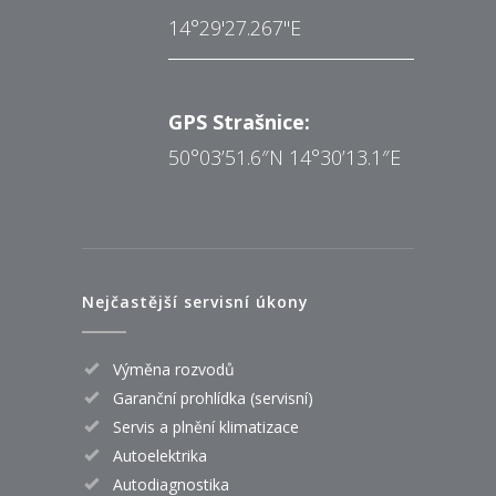
14°29'27.267"E
GPS Strašnice:
50°03’51.6″N 14°30’13.1″E
Nejčastější servisní úkony
Výměna rozvodů
Garanční prohlídka (servisní)
Servis a plnění klimatizace
Autoelektrika
Autodiagnostika