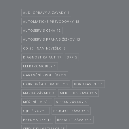
AUDI OPRAVY A ZÁVADY
4
AUTOMATICKÉ PŘEVODOVKY
18
AUTOSERVIS CENA
12
AUTOSERVIS PRAHA 3 ŽIŽKOV
13
CO SE JINAM NEVEŠLO
5
DIAGNOSTIKA AUT
17
DPF
5
ELEKTROMOBILY
1
GARANČNÍ PROHLÍDKY
9
HYBRIDNÍ AUTOMOBILY
2
KORONAVIRUS
1
MAZDA ZÁVADY
3
MERCEDES ZÁVADY
5
MĚŘENÍ EMISÍ
6
NISSAN ZÁVADY
5
OJETÉ VOZY
1
PEUGEOT ZÁVADY
3
PNEUMATIKY
14
RENAULT ZÁVADY
4
SERVIS KLIMATIZACE
15