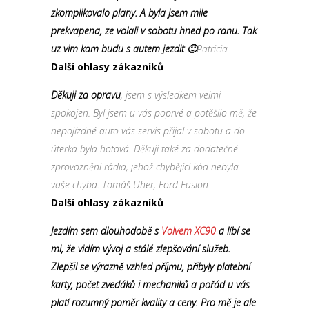
zkomplikovalo plany. A byla jsem mile
prekvapena, ze volali v sobotu hned po ranu. Tak
uz vim kam budu s autem jezdit 🙂
Patricia
Další ohlasy zákazníků
Děkuji za opravu
, jsem s výsledkem velmi
spokojen. Byl jsem u vás poprvé a potěšilo mě, že
nepojízdné auto vás servis přijal v sobotu a do
úterka byla hotová. Děkuji také za dodatečné
zprovoznění rádia, jehož chybějící kód nebyla
vaše chyba. Tomáš Uher, Ford Fusion
Další ohlasy zákazníků
Jezdím sem dlouhodobě s
Volvem XC90
a líbí se
mi, že vidím vývoj a stálé zlepšování služeb.
Zlepšil se výrazně vzhled příjmu, přibyly platební
karty, počet zvedáků i mechaniků a pořád u vás
platí rozumný poměr kvality a ceny. Pro mě je ale