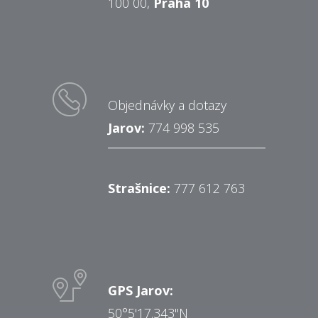
100 00,
Praha 10
Objednávky a dotazy
Jarov:
774 998 535
Strašnice:
777 612 763
GPS Jarov:
50°5'17.343"N