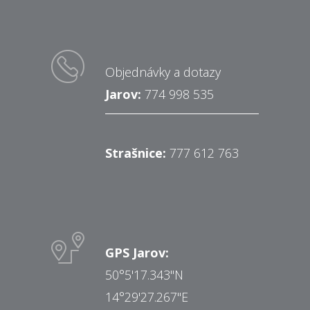
Objednávky a dotazy
Jarov:
774 998 535
Strašnice:
777 612 763
GPS Jarov:
50°5'17.343"N
14°29'27.267"E