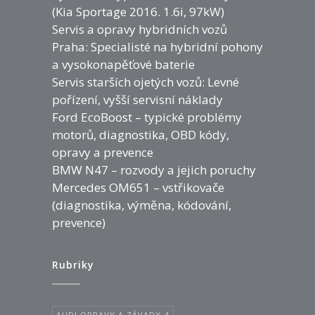
(Kia Sportage 2016. 1.6i, 97kW)
Servis a opravy hybridních vozů
Praha: Specialisté na hybridní pohony
a vysokonapěťové baterie
Servis starších ojetých vozů: Levné
pořízení, vyšší servisní náklady
Ford EcoBoost – typické problémy
motorů, diagnostika, OBD kódy,
opravy a prevence
BMW N47 – rozvody a jejich poruchy
Mercedes OM651 – vstřikovače
(diagnostika, výměna, kódování,
prevence)
Rubriky
AUDI OPRAVY A ZÁVADY
4