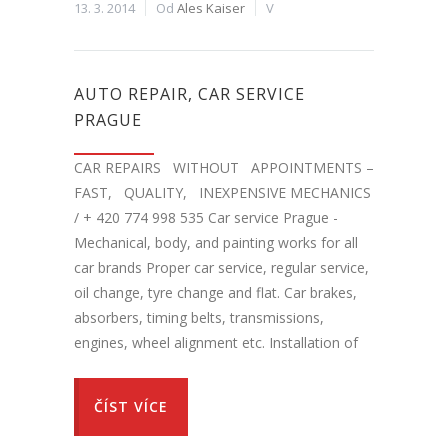
13. 3. 2014
Od
Ales Kaiser
V
AUTO REPAIR, CAR SERVICE
PRAGUE
CAR REPAIRS WITHOUT APPOINTMENTS –
FAST, QUALITY, INEXPENSIVE MECHANICS
/ + 420 774 998 535 Car service Prague -
Mechanical, body, and painting works for all
car brands Proper car service, regular service,
oil change, tyre change and flat. Car brakes,
absorbers, timing belts, transmissions,
engines, wheel alignment etc. Installation of
ČÍST VÍCE