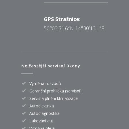
GPS Strašnice:
50°03’51.6″N 14°30’13.1″E
Nejčastější servisní úkony
Výměna rozvodů
Garanční prohlídka (servisní)
Servis a plnění klimatizace
Autoelektrika
Autodiagnostika
Lakování aut
Výměna oleje