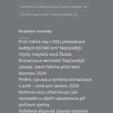
ZKUŠENOSTI ZÁKAZNÍKŮ AUTOSERVIS GARANT
(8)
ČIŠTĚNÍ KLIMATIZACE CITROEN JUMPER
(8)
Poslední novinky
Proč měnit olej v DSG převodovce
každých 60 000 km? Nejčastější
chyby majitelů vozů Škoda
Klimatizace nechladí? Nejčastější
závady, které řešíme před letní
sezonou 2026
Plnění, oprava a výměna klimatizace
v autě – cena pro sezonu 2026
Kontrola vozu před koupí: Jak
nenaletět a ušetřit desetitisíce při
pořízení ojetiny
Vyřešená atypická závada dobíjení