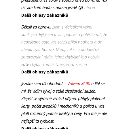
prekvapena, ze volali v sobotu hned po ranu. Tak
uz vim kam budu s autem jezdit 🙂
Patricia
Další ohlasy zákazníků
Děkuji za opravu
, jsem s výsledkem velmi
spokojen. Byl jsem u vás poprvé a potěšilo mě, že
nepojízdné auto vás servis přijal v sobotu a do
úterka byla hotová. Děkuji také za dodatečné
zprovoznění rádia, jehož chybějící kód nebyla
vaše chyba. Tomáš Uher, Ford Fusion
Další ohlasy zákazníků
Jezdím sem dlouhodobě s
Volvem XC90
a líbí se
mi, že vidím vývoj a stálé zlepšování služeb.
Zlepšil se výrazně vzhled příjmu, přibyly platební
karty, počet zvedáků i mechaniků a pořád u vás
platí rozumný poměr kvality a ceny. Pro mě je ale
nejlepší ta rychlost.
Další ohlasy zákazníků