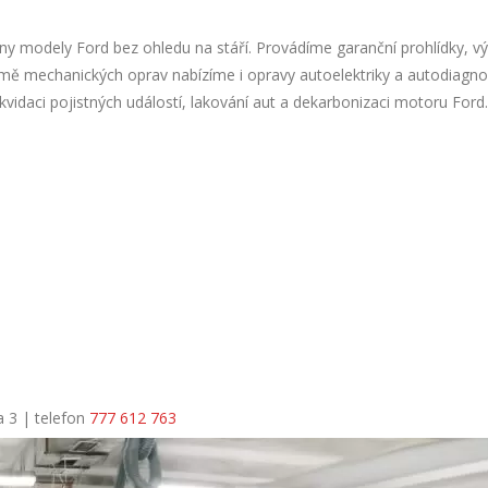
hny modely Ford bez ohledu na stáří. Provádíme garanční prohlídky, 
romě mechanických oprav nabízíme i opravy autoelektriky a autodiagno
vidaci pojistných událostí, lakování aut a dekarbonizaci motoru Ford.
a 3 | telefon
777 612 763