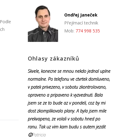
Ondřej Janeček
 Podle
Přejímací technik
ých
Mob:
774 998 535
Ohlasy zákazníků
Skvele, konecne se mnou nekdo jednal uplne
normalne. Po telefonu ve ctvrtek domluveno,
v patek privezeno, v sobotu zkontrolovano,
opraveno a pripaveno k vyzvednuti. Bala
jsem se ze to bude az v pondeli, coz by mi
dost zkomplikovalo plany. A byla jsem mile
prekvapena, ze volali v sobotu hned po
ranu. Tak uz vim kam budu s autem jezdit
🙂
Patricia