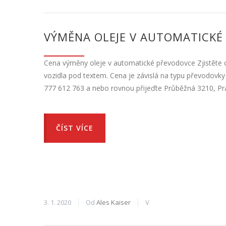
VÝMĚNA OLEJE V AUTOMATICKÉ
Cena výměny oleje v automatické převodovce Zjistěte 
vozidla pod textem. Cena je závislá na typu převodovk
777 612 763 a nebo rovnou přijeďte Průběžná 3210, Pra
ČÍST VÍCE
3. 1. 2020
Od
Ales Kaiser
V