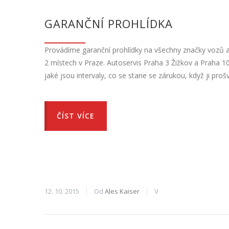
GARANČNÍ PROHLÍDKA
Provádíme garanční prohlídky na všechny značky vozů a
2 místech v Praze. Autoservis Praha 3 Žižkov a Praha 10 S
jaké jsou intervaly, co se stane se zárukou, když ji pro
ČÍST VÍCE
12. 10. 2015
Od
Ales Kaiser
V