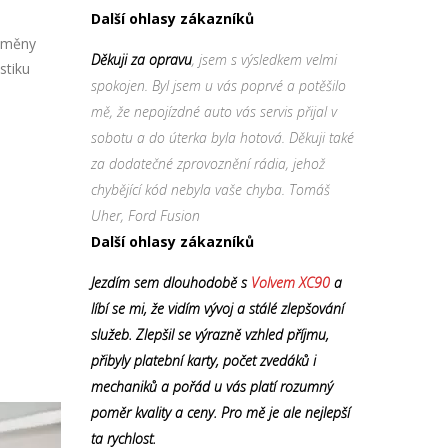
Další ohlasy zákazníků
výměny
Děkuji za opravu
, jsem s výsledkem velmi
stiku
spokojen. Byl jsem u vás poprvé a potěšilo
mě, že nepojízdné auto vás servis přijal v
sobotu a do úterka byla hotová. Děkuji také
za dodatečné zprovoznění rádia, jehož
chybějící kód nebyla vaše chyba. Tomáš
Uher, Ford Fusion
Další ohlasy zákazníků
Jezdím sem dlouhodobě s
Volvem XC90
a
líbí se mi, že vidím vývoj a stálé zlepšování
služeb. Zlepšil se výrazně vzhled příjmu,
přibyly platební karty, počet zvedáků i
mechaniků a pořád u vás platí rozumný
poměr kvality a ceny. Pro mě je ale nejlepší
ta rychlost.