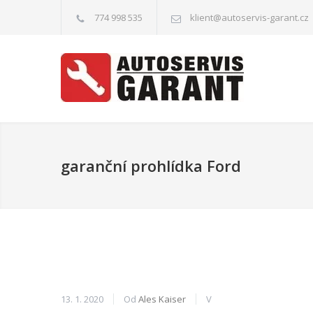
774 998 535
klient@autoservis-garant.cz
garanční prohlídka Ford
13. 1. 2020
Od
Ales Kaiser
V