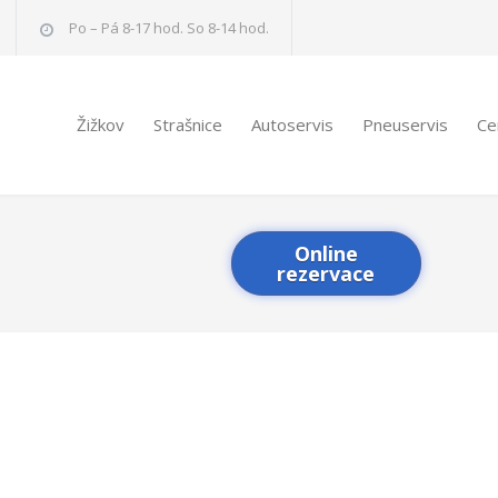
Po – Pá 8-17 hod. So 8-14 hod.
Žižkov
Strašnice
Autoservis
Pneuservis
Ce
Online
rezervace