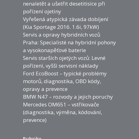
nenaletět a ušetřit desetitisíce při
pořízení ojetiny
Vyřešená atypická závada dobíjení
(Kia Sportage 2016. 1.6i, 97kW)
Servis a opravy hybridních vozů
Praha: Specialisté na hybridní pohony
a vysokonapěťové baterie
Servis starších ojetých vozů: Levné
pořízení, vyšší servisní náklady
Ford EcoBoost – typické problémy
motorů, diagnostika, OBD kódy,
opravy a prevence
BMW N47 – rozvody a jejich poruchy
Mercedes OM651 – vstřikovače
(diagnostika, výměna, kódování,
prevence)
Rubriky