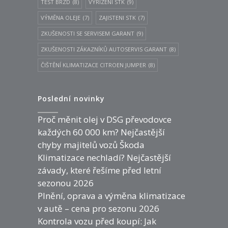
TEST BRZD
(8)
VYŘÍZENÍ STK
(9)
VÝMĚNA OLEJE
(7)
ZAJISTENI STK
(7)
ZKUŠENOSTI SE SERVISEM GARANT
(9)
ZKUŠENOSTI ZÁKAZNÍKŮ AUTOSERVIS GARANT
(8)
ČIŠTĚNÍ KLIMATIZACE CITROEN JUMPER
(8)
Poslední novinky
Proč měnit olej v DSG převodovce
každých 60 000 km? Nejčastější
chyby majitelů vozů Škoda
Klimatizace nechladí? Nejčastější
závady, které řešíme před letní
sezonou 2026
Plnění, oprava a výměna klimatizace
v autě – cena pro sezonu 2026
Kontrola vozu před koupí: Jak