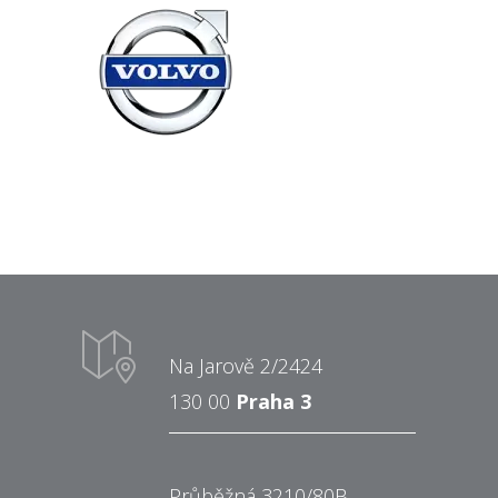
Na Jarově 2/2424
130 00
Praha 3
Průběžná 3210/80B