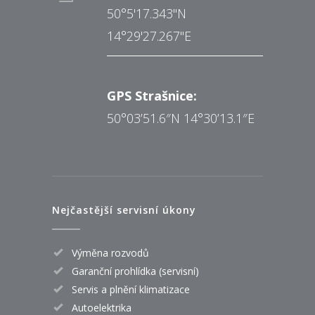
50°5'17.343"N
14°29'27.267"E
GPS Strašnice:
50°03’51.6″N 14°30’13.1″E
Nejčastější servisní úkony
Výměna rozvodů
Garanční prohlídka (servisní)
Servis a plnění klimatizace
Autoelektrika