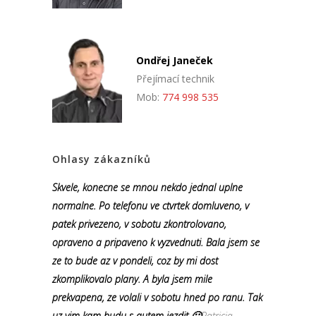
Ondřej Janeček
Přejímací technik
Mob:
774 998 535
Ohlasy zákazníků
Skvele, konecne se mnou nekdo jednal uplne
normalne. Po telefonu ve ctvrtek domluveno, v
patek privezeno, v sobotu zkontrolovano,
opraveno a pripaveno k vyzvednuti. Bala jsem se
ze to bude az v pondeli, coz by mi dost
zkomplikovalo plany. A byla jsem mile
prekvapena, ze volali v sobotu hned po ranu. Tak
uz vim kam budu s autem jezdit 🙂
Patricia