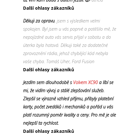
Další ohlasy zákazníků
Děkuji za opravu
, jsem s výsledkem velmi
spokojen. Byl jsem u vás poprvé a potěšilo mě, že
nepojízdné auto vás servis přijal v sobotu a do
úterka byla hotová. Děkuji také za dodatečné
zprovoznění rádia, jehož chybějící kód nebyla
vaše chyba. Tomáš Uher, Ford Fusion
Další ohlasy zákazníků
Jezdím sem dlouhodobě s
Volvem XC90
a líbí se
mi, že vidím vývoj a stálé zlepšování služeb.
Zlepšil se výrazně vzhled příjmu, přibyly platební
karty, počet zvedáků i mechaniků a pořád u vás
platí rozumný poměr kvality a ceny. Pro mě je ale
nejlepší ta rychlost.
Další ohlasy zákazníků