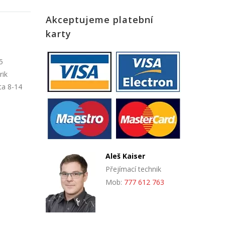
Akceptujeme platební
karty
5
rik
ta 8-14
Aleš Kaiser
Přejímací technik
Mob:
777 612 763