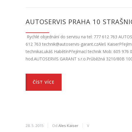
AUTOSERVIS PRAHA 10 STRAŠNI
Rychlé objednání do servisu na tel: 777 612 763 AUTO
612 763 technik@autoservis-garant.czAleš KaiserPřejíma
technikaLukáš HabětínPřejímací technik Mob: 605 976 0
hod.AUTOSERVIS GARANT s.r.o.Průběžná 3210/80B 100 
ČÍST VÍCE
28. 5. 2015
Od
Ales Kaiser
V