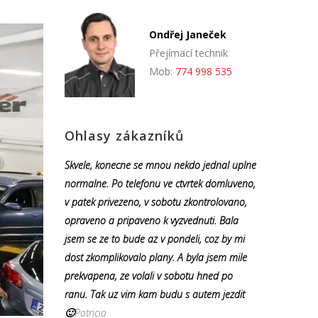
Ondřej Janeček
Přejímací technik
Mob:
774 998 535
Ohlasy zákazníků
Skvele, konecne se mnou nekdo jednal uplne
normalne. Po telefonu ve ctvrtek domluveno,
v patek privezeno, v sobotu zkontrolovano,
opraveno a pripaveno k vyzvednuti. Bala
jsem se ze to bude az v pondeli, coz by mi
dost zkomplikovalo plany. A byla jsem mile
prekvapena, ze volali v sobotu hned po
ranu. Tak uz vim kam budu s autem jezdit
🙂
Patricia