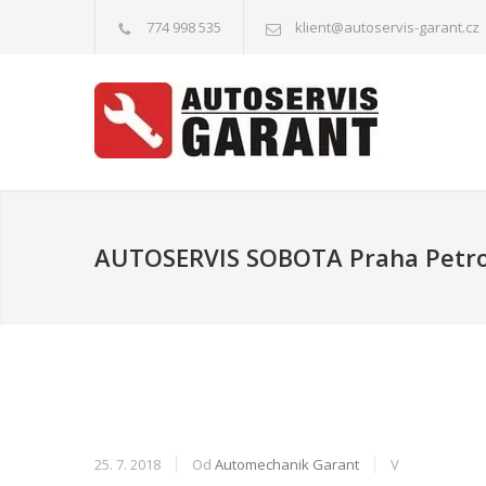
774 998 535
klient@autoservis-garant.cz
AUTOSERVIS SOBOTA Praha Petro
25. 7. 2018
Od
Automechanik Garant
V