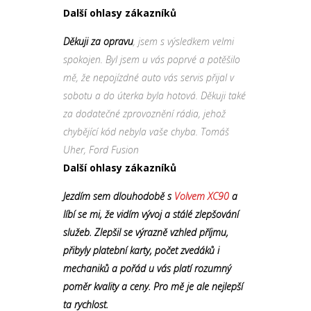
Další ohlasy zákazníků
Děkuji za opravu
, jsem s výsledkem velmi
spokojen. Byl jsem u vás poprvé a potěšilo
mě, že nepojízdné auto vás servis přijal v
sobotu a do úterka byla hotová. Děkuji také
za dodatečné zprovoznění rádia, jehož
chybějící kód nebyla vaše chyba. Tomáš
Uher, Ford Fusion
Další ohlasy zákazníků
Jezdím sem dlouhodobě s
Volvem XC90
a
líbí se mi, že vidím vývoj a stálé zlepšování
služeb. Zlepšil se výrazně vzhled příjmu,
přibyly platební karty, počet zvedáků i
mechaniků a pořád u vás platí rozumný
poměr kvality a ceny. Pro mě je ale nejlepší
ta rychlost.