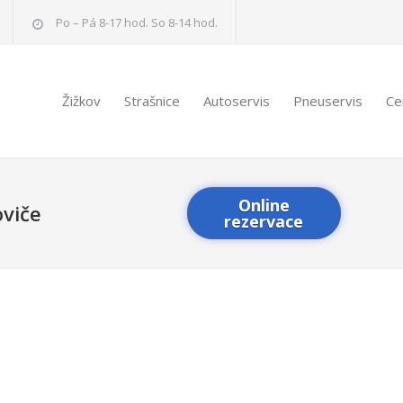
Po – Pá 8-17 hod. So 8-14 hod.
Žižkov
Strašnice
Autoservis
Pneuservis
Ce
Online
viče
rezervace