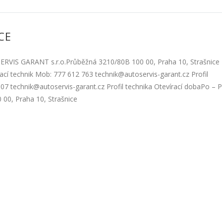
CE
SERVIS GARANT s.r.o.Průběžná 3210/80B 100 00, Praha 10, Strašnice
cí technik Mob: 777 612 763 technik@autoservis-garant.cz Profil
07 technik@autoservis-garant.cz Profil technika Otevírací dobaPo – 
00, Praha 10, Strašnice