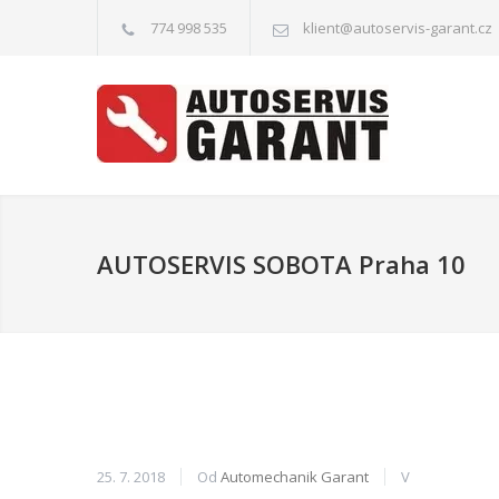
774 998 535
klient@autoservis-garant.cz
AUTOSERVIS SOBOTA Praha 10
25. 7. 2018
Od
Automechanik Garant
V