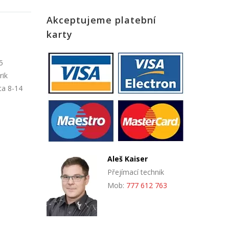
Akceptujeme platební
karty
5
rik
ta 8-14
Aleš Kaiser
Přejímací technik
Mob:
777 612 763