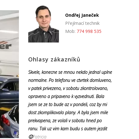
Ondřej Janeček
Přejímací technik
Mob:
774 998 535
Ohlasy zákazníků
Skvele, konecne se mnou nekdo jednal uplne
normalne. Po telefonu ve ctvrtek domluveno,
v patek privezeno, v sobotu zkontrolovano,
opraveno a pripaveno k vyzvednuti. Bala
jsem se ze to bude az v pondeli, coz by mi
dost zkomplikovalo plany. A byla jsem mile
prekvapena, ze volali v sobotu hned po
ranu. Tak uz vim kam budu s autem jezdit
🙂
Patricia