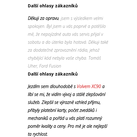
Další ohlasy zákazníků
Děkuji za opravu
, jsem s výsledkem velmi
spokojen. Byl jsem u vás poprvé a potěšilo
mě, že nepojízdné auto vás servis přijal v
sobotu a do úterka byla hotová. Děkuji také
za dodatečné zprovoznění rádia, jehož
chybějící kód nebyla vaše chyba. Tomáš
Uher, Ford Fusion
Další ohlasy zákazníků
Jezdím sem dlouhodobě s
Volvem XC90
a
líbí se mi, že vidím vývoj a stálé zlepšování
služeb. Zlepšil se výrazně vzhled příjmu,
přibyly platební karty, počet zvedáků i
mechaniků a pořád u vás platí rozumný
poměr kvality a ceny. Pro mě je ale nejlepší
ta rychlost.