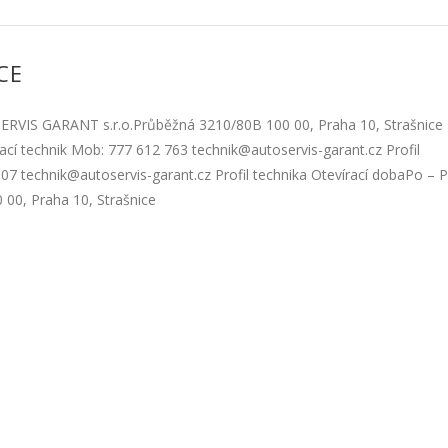
CE
SERVIS GARANT s.r.o.Průběžná 3210/80B 100 00, Praha 10, Strašnice
cí technik Mob: 777 612 763 technik@autoservis-garant.cz Profil
07 technik@autoservis-garant.cz Profil technika Otevírací dobaPo – 
00, Praha 10, Strašnice