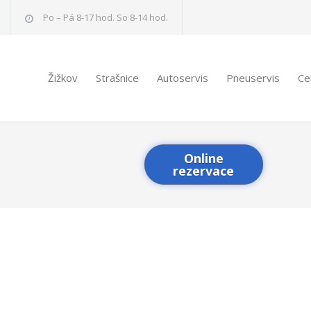
Po – Pá 8-17 hod. So 8-14 hod.
Žižkov
Strašnice
Autoservis
Pneuservis
Ce
Online
rezervace