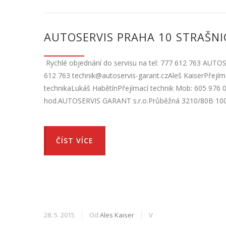
AUTOSERVIS PRAHA 10 STRAŠNI
Rychlé objednání do servisu na tel: 777 612 763 AUTO
612 763 technik@autoservis-garant.czAleš KaiserPřejíma
technikaLukáš HabětínPřejímací technik Mob: 605 976 0
hod.AUTOSERVIS GARANT s.r.o.Průběžná 3210/80B 100 
ČÍST VÍCE
28. 5. 2015
Od
Ales Kaiser
V