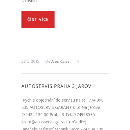
Strašnice
ČÍST VÍCE
28. 5. 2015
Od
Ales Kaiser
V
AUTOSERVIS PRAHA 3 JAROV
Rychlé objednání do servisu na tel: 774 998
535 AUTOSERVIS GARANT s.r.o.Na Jarově
2/2424 130 00 Praha 3 Tel.: 774998535
klient@autoservis-garant.czOndřej
JanečekPřejímací technik Mob: 774 998 535