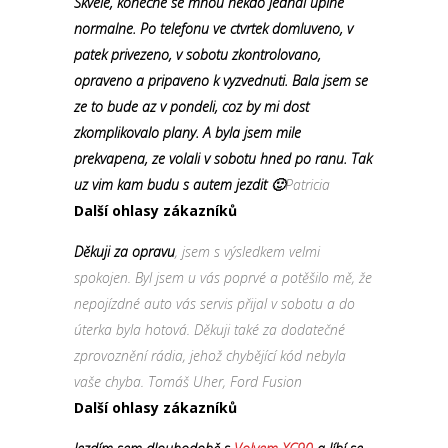
Skvele, konecne se mnou nekdo jednal uplne
normalne. Po telefonu ve ctvrtek domluveno, v
patek privezeno, v sobotu zkontrolovano,
opraveno a pripaveno k vyzvednuti. Bala jsem se
ze to bude az v pondeli, coz by mi dost
zkomplikovalo plany. A byla jsem mile
prekvapena, ze volali v sobotu hned po ranu. Tak
uz vim kam budu s autem jezdit 🙂
Patricia
Další ohlasy zákazníků
Děkuji za opravu
, jsem s výsledkem velmi
spokojen. Byl jsem u vás poprvé a potěšilo mě, že
nepojízdné auto vás servis přijal v sobotu a do
úterka byla hotová. Děkuji také za dodatečné
zprovoznění rádia, jehož chybějící kód nebyla
vaše chyba. Tomáš Uher, Ford Fusion
Další ohlasy zákazníků