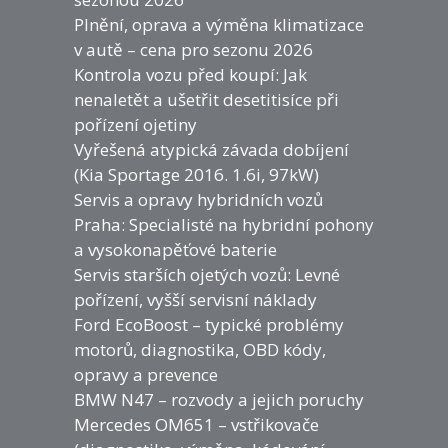
Plnění, oprava a výměna klimatizace
v autě – cena pro sezonu 2026
Kontrola vozu před koupí: Jak
nenaletět a ušetřit desetitisíce při
pořízení ojetiny
Vyřešená atypická závada dobíjení
(Kia Sportage 2016. 1.6i, 97kW)
Servis a opravy hybridních vozů
Praha: Specialisté na hybridní pohony
a vysokonapěťové baterie
Servis starších ojetých vozů: Levné
pořízení, vyšší servisní náklady
Ford EcoBoost – typické problémy
motorů, diagnostika, OBD kódy,
opravy a prevence
BMW N47 – rozvody a jejich poruchy
Mercedes OM651 – vstřikovače