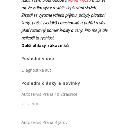
Jezdím sem dlouhodobě s
Volvem XC90
a líbí se
mi, že vidím vývoj a stálé zlepšování služeb.
Zlepšil se výrazně vzhled příjmu, přibyly platební
karty, počet zvedáků i mechaniků a pořád u vás
platí rozumný poměr kvality a ceny. Pro mě je ale
nejlepší ta rychlost.
Další ohlasy zákazníků
Poslední video
Diagnostika aut
Poslední články a novinky
Autoservis Praha 10 Strašnice
25. 7. 2018
Autoservis Praha 3 Jarov