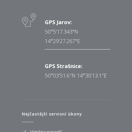
GPS Jarov:
50°5'17.343"N
14°29'27.267"E
GPS Strašnice:
50°03’51.6″N 14°30’13.1″E
Nejčastější servisní úkony
Výměna rozvodů