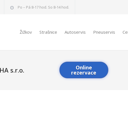
Po – Pá 8-17 hod. So 8-14 hod.
Žižkov
Strašnice
Autoservis
Pneuservis
Ce
Online
 s.r.o.
rezervace