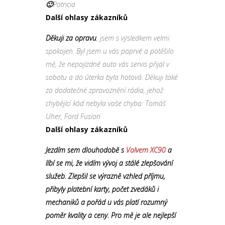
🙂
Patricia
Další ohlasy zákazníků
Děkuji za opravu
, jsem s výsledkem velmi
spokojen. Byl jsem u vás poprvé a potěšilo
mě, že nepojízdné auto vás servis přijal v
sobotu a do úterka byla hotová. Děkuji také
za dodatečné zprovoznění rádia, jehož
chybějící kód nebyla vaše chyba. Tomáš
Uher, Ford Fusion
Další ohlasy zákazníků
Jezdím sem dlouhodobě s
Volvem XC90
a
líbí se mi, že vidím vývoj a stálé zlepšování
služeb. Zlepšil se výrazně vzhled příjmu,
přibyly platební karty, počet zvedáků i
mechaniků a pořád u vás platí rozumný
poměr kvality a ceny. Pro mě je ale nejlepší