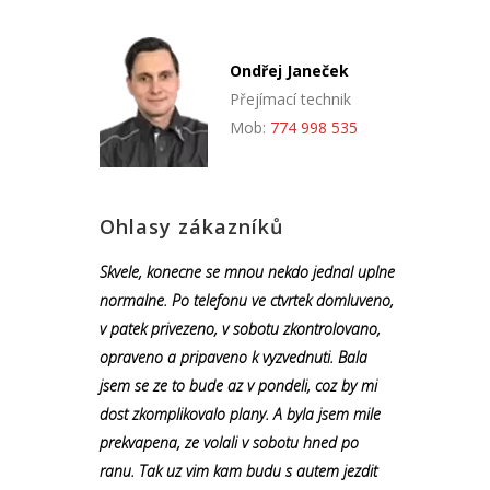
Ondřej Janeček
Přejímací technik
Mob:
774 998 535
Ohlasy zákazníků
Skvele, konecne se mnou nekdo jednal uplne
normalne. Po telefonu ve ctvrtek domluveno,
v patek privezeno, v sobotu zkontrolovano,
opraveno a pripaveno k vyzvednuti. Bala
jsem se ze to bude az v pondeli, coz by mi
dost zkomplikovalo plany. A byla jsem mile
prekvapena, ze volali v sobotu hned po
ranu. Tak uz vim kam budu s autem jezdit