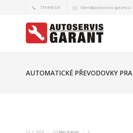
774 998 535
klient@autoservis-garant.cz
AUTOMATICKÉ PŘEVODOVKY PRAHA
13. 1. 2020
Od
Ales Kaiser
V