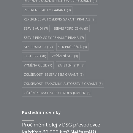
RECENZE ZÁKAZNÍKŮ AUTOSERVIS GARANT
(9)
REFERENCE AUTO GARANT
(8)
REFERENCE AUTOSERVIS GARANT PRAHA 3
(8)
SERVIS AUDI
(7)
SERVIS FORD CENA
(8)
SERVIS PRO VOZY RENAULT PRAHA
(7)
STK PRAHA 10
(12)
STK PRŮBĚŽNÁ
(8)
TEST BRZD
(8)
VYŘÍZENÍ STK
(9)
VÝMĚNA OLEJE
(7)
ZAJISTENI STK
(7)
ZKUŠENOSTI SE SERVISEM GARANT
(9)
ZKUŠENOSTI ZÁKAZNÍKŮ AUTOSERVIS GARANT
(8)
ČIŠTĚNÍ KLIMATIZACE CITROEN JUMPER
(8)
Poslední novinky
Proč měnit olej v DSG převodovce
každých 60 000 km? Nejčastější