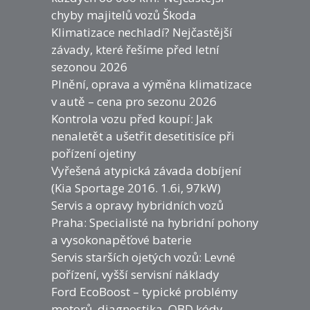
chyby majitelů vozů Škoda
Klimatizace nechladí? Nejčastější
závady, které řešíme před letní
sezonou 2026
Plnění, oprava a výměna klimatizace
v autě – cena pro sezonu 2026
Kontrola vozu před koupí: Jak
nenaletět a ušetřit desetitisíce při
pořízení ojetiny
Vyřešená atypická závada dobíjení
(Kia Sportage 2016. 1.6i, 97kW)
Servis a opravy hybridních vozů
Praha: Specialisté na hybridní pohony
a vysokonapěťové baterie
Servis starších ojetých vozů: Levné
pořízení, vyšší servisní náklady
Ford EcoBoost – typické problémy
motorů, diagnostika, OBD kódy,