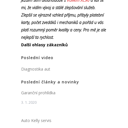
Jezdím sem dlouhodobě s
Volvem XC90
a líbí se
mi, že vidím vývoj a stálé zlepšování služeb.
Zlepšil se výrazně vzhled příjmu, přibyly platební
karty, počet zvedáků i mechaniků a pořád u vás
platí rozumný poměr kvality a ceny. Pro mě je ale
nejlepší ta rychlost.
Další ohlasy zákazníků
Poslední video
Diagnostika aut
Poslední články a novinky
Garanční prohlídka
3. 1. 2020
Auto Kelly servis