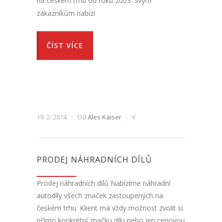
na českém trhu od roku 2003. Svým
zákazníkům nabízí
ČÍST VÍCE
19. 2. 2014
Od
Ales Kaiser
V
PRODEJ NÁHRADNÍCH DÍLŮ
Prodej náhradních dílů Nabízíme náhradní
autodíly všech značek zastoupených na
českém trhu. Klient má vždy možnost zvolit si
přímo konkrétní značku dílu nebo jen cenovou