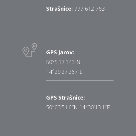
Strašnice:
777 612 763
GPS Jarov:
50°5'17.343"N
14°29'27.267"E
GPS Strašnice:
50°03’51.6″N 14°30’13.1″E