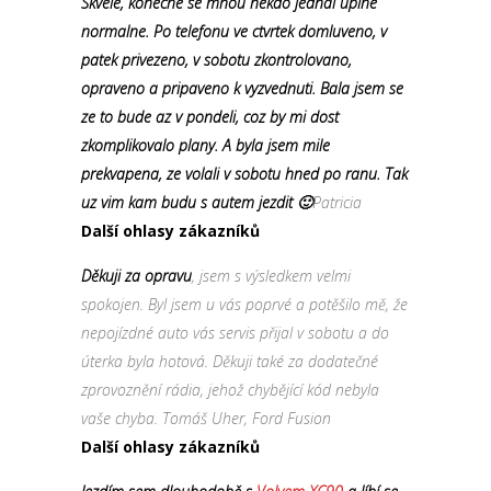
Skvele, konecne se mnou nekdo jednal uplne
normalne. Po telefonu ve ctvrtek domluveno, v
patek privezeno, v sobotu zkontrolovano,
opraveno a pripaveno k vyzvednuti. Bala jsem se
ze to bude az v pondeli, coz by mi dost
zkomplikovalo plany. A byla jsem mile
prekvapena, ze volali v sobotu hned po ranu. Tak
uz vim kam budu s autem jezdit 🙂
Patricia
Další ohlasy zákazníků
Děkuji za opravu
, jsem s výsledkem velmi
spokojen. Byl jsem u vás poprvé a potěšilo mě, že
nepojízdné auto vás servis přijal v sobotu a do
úterka byla hotová. Děkuji také za dodatečné
zprovoznění rádia, jehož chybějící kód nebyla
vaše chyba. Tomáš Uher, Ford Fusion
Další ohlasy zákazníků