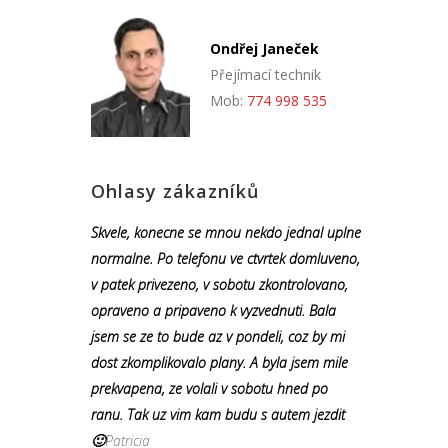
Ondřej Janeček
Přejímací technik
Mob:
774 998 535
Ohlasy zákazníků
Skvele, konecne se mnou nekdo jednal uplne
normalne. Po telefonu ve ctvrtek domluveno,
v patek privezeno, v sobotu zkontrolovano,
opraveno a pripaveno k vyzvednuti. Bala
jsem se ze to bude az v pondeli, coz by mi
dost zkomplikovalo plany. A byla jsem mile
prekvapena, ze volali v sobotu hned po
ranu. Tak uz vim kam budu s autem jezdit
🙂
Patricia