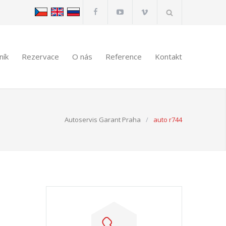
ník
Rezervace
O nás
Reference
Kontakt
Autoservis Garant Praha
/
auto r744