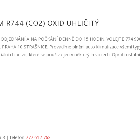
 R744 (CO2) OXID UHLIČITÝ
OBJEDNÁNÍ A NA POČKÁNÍ DENNĚ DO 15 HODIN. VOLEJTE 774 99
HA 10 STRAŠNICE. Provádíme plnění auto klimatizace všemi typy
iální chladivo, které se používá jen v některých vozech. Oproti ostat
a 3 | telefon
777 612 763