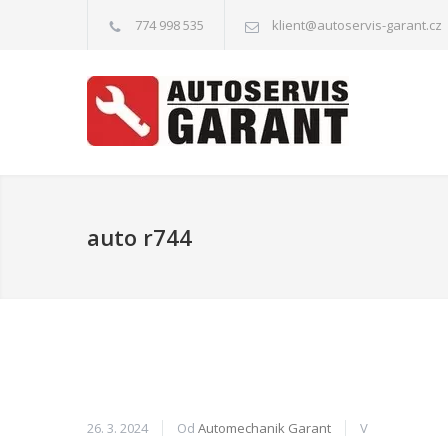
774 998 535
klient@autoservis-garant.cz
auto r744
26. 3. 2024
Od
Automechanik Garant
V