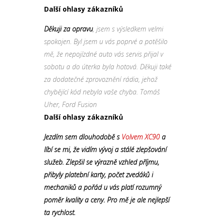
Další ohlasy zákazníků
Děkuji za opravu
, jsem s výsledkem velmi
spokojen. Byl jsem u vás poprvé a potěšilo
mě, že nepojízdné auto vás servis přijal v
sobotu a do úterka byla hotová. Děkuji také
za dodatečné zprovoznění rádia, jehož
chybějící kód nebyla vaše chyba. Tomáš
Uher, Ford Fusion
Další ohlasy zákazníků
Jezdím sem dlouhodobě s
Volvem XC90
a
líbí se mi, že vidím vývoj a stálé zlepšování
služeb. Zlepšil se výrazně vzhled příjmu,
přibyly platební karty, počet zvedáků i
mechaniků a pořád u vás platí rozumný
poměr kvality a ceny. Pro mě je ale nejlepší
ta rychlost.