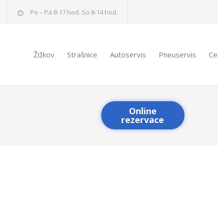
Po – Pá 8-17 hod. So 8-14 hod.
Žižkov
Strašnice
Autoservis
Pneuservis
Ce
Online
rezervace