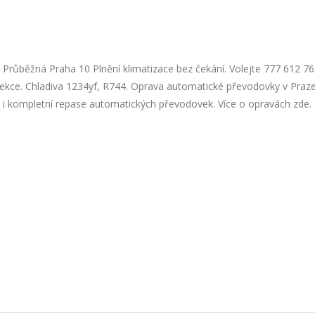
/ Průběžná Praha 10 Plnění klimatizace bez čekání. Volejte 777 612 7
infekce. Chladiva 1234yf, R744. Oprava automatické převodovky v Praz
 kompletní repase automatických převodovek. Více o opravách zde. H