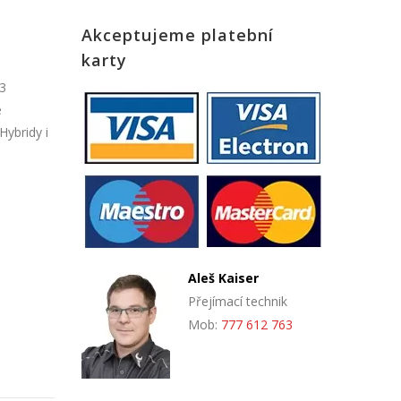
Akceptujeme platební
karty
63
e
ybridy i
Aleš Kaiser
Přejímací technik
Mob:
777 612 763