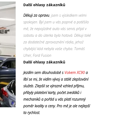
Další ohlasy zákazníků
Děkuji za opravu
, jsem s výsledkem velmi
spokojen. Byl jsem u vás poprvé a potěšilo
mě, že nepojízdné auto vás servis přijal v
sobotu a do úterka byla hotová. Děkuji také
za dodatečné zprovoznění rádia, jehož
chybějící kód nebyla vaše chyba. Tomáš
Uher, Ford Fusion
Další ohlasy zákazníků
Jezdím sem dlouhodobě s
Volvem XC90
a
líbí se mi, že vidím vývoj a stálé zlepšování
služeb. Zlepšil se výrazně vzhled příjmu,
přibyly platební karty, počet zvedáků i
mechaniků a pořád u vás platí rozumný
poměr kvality a ceny. Pro mě je ale nejlepší
ta rychlost.