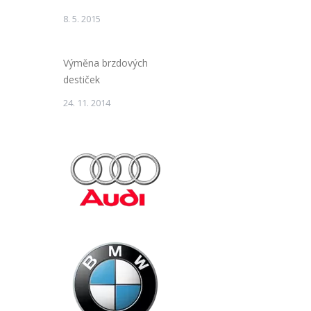
8. 5. 2015
Výměna brzdových
destiček
24. 11. 2014