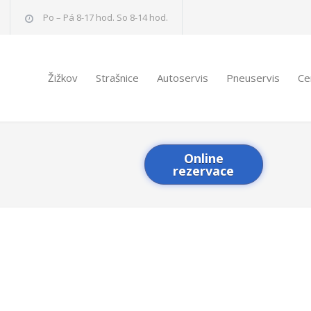
Po – Pá 8-17 hod. So 8-14 hod.
Žižkov
Strašnice
Autoservis
Pneuservis
Ce
Online
rezervace