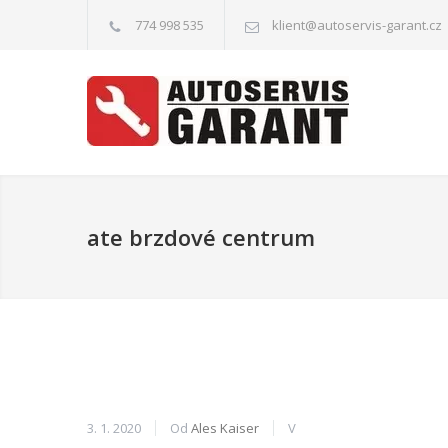
774 998 535
klient@autoservis-garant.cz
ate brzdové centrum
3. 1. 2020
Od
Ales Kaiser
V