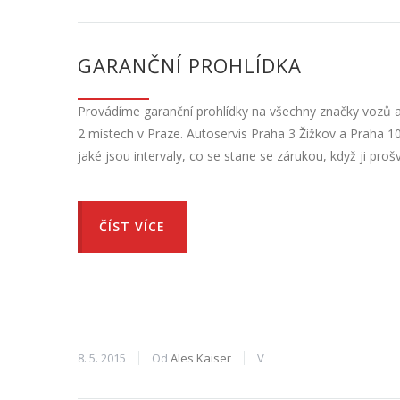
GARANČNÍ PROHLÍDKA
Provádíme garanční prohlídky na všechny značky vozů a
2 místech v Praze. Autoservis Praha 3 Žižkov a Praha 10 S
jaké jsou intervaly, co se stane se zárukou, když ji pro
ČÍST VÍCE
8. 5. 2015
Od
Ales Kaiser
V