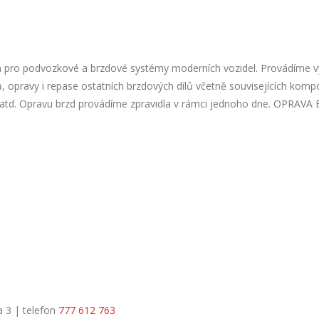
m pro podvozkové a brzdové systémy moderních vozidel. Provádíme 
, opravy i repase ostatních brzdových dílů včetně souvisejících kom
 atd. Opravu brzd provádíme zpravidla v rámci jednoho dne. OPRAVA
a 3 | telefon
777 612 763