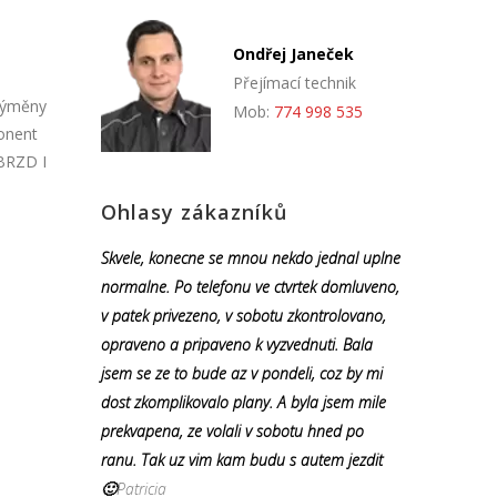
Ondřej Janeček
Přejímací technik
výměny
Mob:
774 998 535
ponent
 BRZD I
Ohlasy zákazníků
Skvele, konecne se mnou nekdo jednal uplne
normalne. Po telefonu ve ctvrtek domluveno,
v patek privezeno, v sobotu zkontrolovano,
opraveno a pripaveno k vyzvednuti. Bala
jsem se ze to bude az v pondeli, coz by mi
dost zkomplikovalo plany. A byla jsem mile
prekvapena, ze volali v sobotu hned po
ranu. Tak uz vim kam budu s autem jezdit
🙂
Patricia