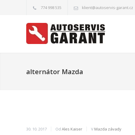
774 998 535
klient@autoservis-garant.cz
alternátor Mazda
30. 10. 2017
Od
Ales Kaiser
V
Mazda závady