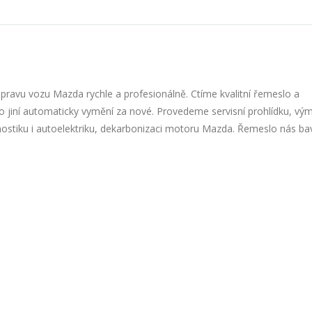
ravu vozu Mazda rychle a profesionálně. Ctíme kvalitní řemeslo a
co jiní automaticky vymění za nové. Provedeme servisní prohlídku, vý
nostiku i autoelektriku, dekarbonizaci motoru Mazda. Řemeslo nás ba