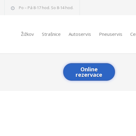
Po – Pá 8-17 hod. So 8-14 hod.
Žižkov
Strašnice
Autoservis
Pneuservis
Ce
Online
rezervace