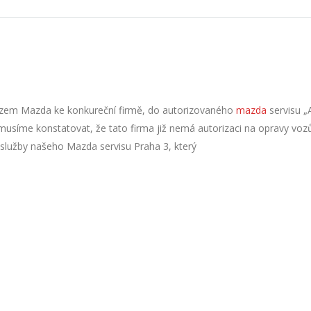
m vozem Mazda ke konkureční firmě, do autorizovaného
mazda
servisu „
musíme konstatovat, že tato firma již nemá autorizaci na opravy vo
 služby našeho Mazda servisu Praha 3, který