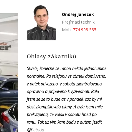
Ondřej Janeček
Přejímací technik
Mob:
774 998 535
Ohlasy zákazníků
Skvele, konecne se mnou nekdo jednal uplne
normalne. Po telefonu ve ctvrtek domluveno,
v patek privezeno, v sobotu zkontrolovano,
opraveno a pripaveno k vyzvednuti. Bala
jsem se ze to bude az v pondeli, coz by mi
dost zkomplikovalo plany. A byla jsem mile
prekvapena, ze volali v sobotu hned po
ranu. Tak uz vim kam budu s autem jezdit
🙂
Patricia