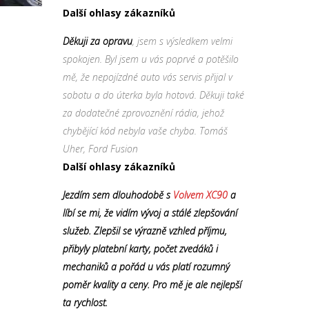
Další ohlasy zákazníků
Děkuji za opravu
, jsem s výsledkem velmi
spokojen. Byl jsem u vás poprvé a potěšilo
mě, že nepojízdné auto vás servis přijal v
sobotu a do úterka byla hotová. Děkuji také
za dodatečné zprovoznění rádia, jehož
chybějící kód nebyla vaše chyba. Tomáš
Uher, Ford Fusion
Další ohlasy zákazníků
Jezdím sem dlouhodobě s
Volvem XC90
a
líbí se mi, že vidím vývoj a stálé zlepšování
služeb. Zlepšil se výrazně vzhled příjmu,
přibyly platební karty, počet zvedáků i
mechaniků a pořád u vás platí rozumný
poměr kvality a ceny. Pro mě je ale nejlepší
ta rychlost.