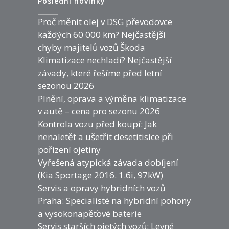
Poslední novinky
Proč měnit olej v DSG převodovce
každých 60 000 km? Nejčastější
chyby majitelů vozů Škoda
Klimatizace nechladí? Nejčastější
závady, které řešíme před letní
sezonou 2026
Plnění, oprava a výměna klimatizace
v autě – cena pro sezonu 2026
Kontrola vozu před koupí: Jak
nenaletět a ušetřit desetitisíce při
pořízení ojetiny
Vyřešená atypická závada dobíjení
(Kia Sportage 2016. 1.6i, 97kW)
Servis a opravy hybridních vozů
Praha: Specialisté na hybridní pohony
a vysokonapěťové baterie
Servis starších ojetých vozů: Levné