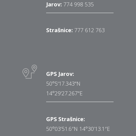
Jarov:
774 998 535
Strašnice:
777 612 763
GPS Jarov:
50°5'17.343"N
14°29'27.267"E
GPS Strašnice:
50°03’51.6″N 14°30’13.1″E