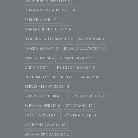
CO SE JINAM NEVEŠLO
5
DIAGNOSTIKA AUT
17
DPF
5
ELEKTROMOBILY
1
GARANČNÍ PROHLÍDKY
9
HYBRIDNÍ AUTOMOBILY
2
KORONAVIRUS
1
MAZDA ZÁVADY
3
MERCEDES ZÁVADY
5
MĚŘENÍ EMISÍ
6
NISSAN ZÁVADY
5
OJETÉ VOZY
1
PEUGEOT ZÁVADY
3
PNEUMATIKY
14
RENAULT ZÁVADY
4
SERVIS KLIMATIZACE
15
SERVIS VOZŮ BMW
6
SERVIS VOZŮ FORD
1
SLEVY NA SERVIS
6
STK PRAHA
12
TAŽNÉ ZAŘÍZENÍ
1
VÝMĚNA OLEJE
4
VYŘEŠENÉ ZÁVADY
18
ZÁVADY ŠKODA FABIA
3