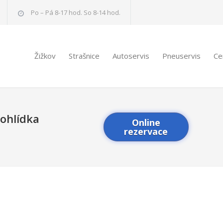
Po – Pá 8-17 hod. So 8-14 hod.
Žižkov
Strašnice
Autoservis
Pneuservis
Ce
rohlídka
Online
rezervace