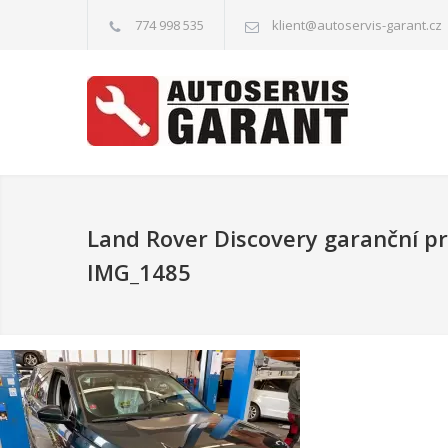
774 998 535
klient@autoservis-garant.cz
Land Rover Discovery garanční p
IMG_1485