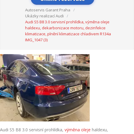
Autoservis Garant Praha
/
Ukázky realizací Audi
/
Audi S5 B8 3.0 servisní prohlídka, výměna oleje
haldexu, dekarbonizace motoru, dezinfekce
klimatizace, plnění klimatizace chladivem R134a
IMG_1047 (3)
Audi S5 B8 3.0 servisní prohlídka,
výměna oleje
haldexu,