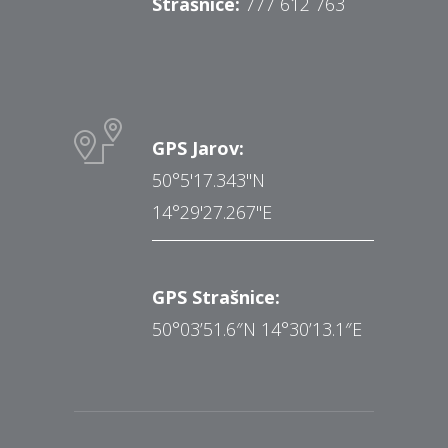
Strašnice:
777 612 763
GPS Jarov:
50°5'17.343"N
14°29'27.267"E
GPS Strašnice:
50°03’51.6″N 14°30’13.1″E