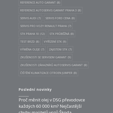
REFERENCE AUTO GARANT
(8)
REFERENCE AUTOSERVIS GARANT PRAHA 3
(8)
SERVIS AUDI
(7)
SERVIS FORD CENA
(8)
SERVIS PRO VOZY RENAULT PRAHA
(7)
STK PRAHA 10
(12)
STK PRŮBĚŽNÁ
(8)
TEST BRZD
(8)
VYŘÍZENÍ STK
(9)
VÝMĚNA OLEJE
(7)
ZAJISTENI STK
(7)
ZKUŠENOSTI SE SERVISEM GARANT
(9)
ZKUŠENOSTI ZÁKAZNÍKŮ AUTOSERVIS GARANT
(8)
ČIŠTĚNÍ KLIMATIZACE CITROEN JUMPER
(8)
Poslední novinky
Proč měnit olej v DSG převodovce
každých 60 000 km? Nejčastější
chyby majitelů vozů Škoda