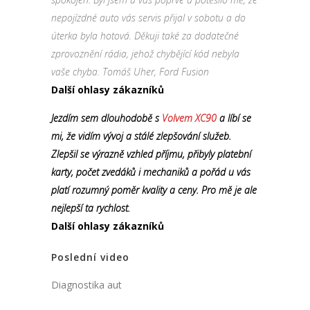
nepojízdné auto vás servis přijal v sobotu a do
úterka byla hotová. Děkuji také za dodatečné
zprovoznění rádia, jehož chybějící kód nebyla
vaše chyba. Tomáš Uher, Ford Fusion
Další ohlasy zákazníků
Jezdím sem dlouhodobě s
Volvem XC90
a líbí se
mi, že vidím vývoj a stálé zlepšování služeb.
Zlepšil se výrazně vzhled příjmu, přibyly platební
karty, počet zvedáků i mechaniků a pořád u vás
platí rozumný poměr kvality a ceny. Pro mě je ale
nejlepší ta rychlost.
Další ohlasy zákazníků
Poslední video
Diagnostika aut