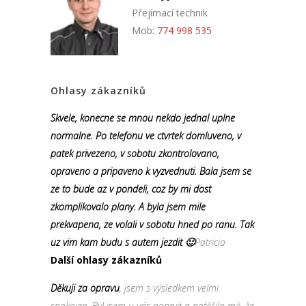
Přejímací technik
Mob:
774 998 535
Ohlasy zákazníků
Skvele, konecne se mnou nekdo jednal uplne
normalne. Po telefonu ve ctvrtek domluveno, v
patek privezeno, v sobotu zkontrolovano,
opraveno a pripaveno k vyzvednuti. Bala jsem se
ze to bude az v pondeli, coz by mi dost
zkomplikovalo plany. A byla jsem mile
prekvapena, ze volali v sobotu hned po ranu. Tak
uz vim kam budu s autem jezdit 🙂
Patricia
Další ohlasy zákazníků
Děkuji za opravu
, jsem s výsledkem velmi
spokojen. Byl jsem u vás poprvé a potěšilo mě, že