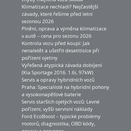
Klimatizace nechladí? Nejčastější
závady, které řešíme před letní
sezonou 2026
Plnění, oprava a výměna klimatizace
v autě – cena pro sezonu 2026
Kontrola vozu před koupí: Jak
nenaletět a ušetřit desetitisíce při
pořízení ojetiny
Vyřešená atypická závada dobíjení
(Kia Sportage 2016. 1.6i, 97kW)
Servis a opravy hybridních vozů
Praha: Specialisté na hybridní pohony
a vysokonapěťové baterie
Servis starších ojetých vozů: Levné
pořízení, vyšší servisní náklady
Ford EcoBoost – typické problémy
motorů, diagnostika, OBD kódy,
opravy a prevence