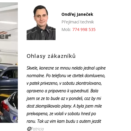
Ondřej Janeček
Přejímací technik
Mob:
774 998 535
Ohlasy zákazníků
Skvele, konecne se mnou nekdo jednal uplne
normalne. Po telefonu ve ctvrtek domluveno,
v patek privezeno, v sobotu zkontrolovano,
opraveno a pripaveno k vyzvednuti. Bala
jsem se ze to bude az v pondeli, coz by mi
dost zkomplikovalo plany. A byla jsem mile
prekvapena, ze volali v sobotu hned po
ranu. Tak uz vim kam budu s autem jezdit
🙂
Patricia