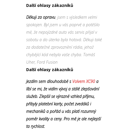
Další ohlasy zákazníků
Děkuji za opravu
, jsem s výsledkem velmi
spokojen. Byl jsem u vás poprvé a potěšilo
mě, že nepojízdné auto vás servis přijal v
sobotu a do úterka byla hotová. Děkuji také
za dodatečné zprovoznění rádia, jehož
chybějící kód nebyla vaše chyba. Tomáš
Uher, Ford Fusion
Další ohlasy zákazníků
Jezdím sem dlouhodobě s
Volvem XC90
a
líbí se mi, že vidím vývoj a stálé zlepšování
služeb. Zlepšil se výrazně vzhled příjmu,
přibyly platební karty, počet zvedáků i
mechaniků a pořád u vás platí rozumný
poměr kvality a ceny. Pro mě je ale nejlepší
ta rychlost.