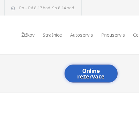
Po – Pá 8-17 hod. So 8-14 hod.
Žižkov
Strašnice
Autoservis
Pneuservis
Ce
Online
rezervace