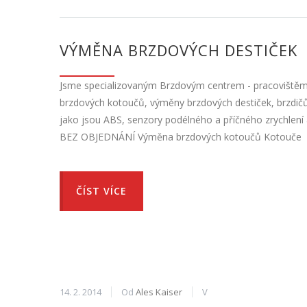
VÝMĚNA BRZDOVÝCH DESTIČEK
Jsme specializovaným Brzdovým centrem - pracoviště
brzdových kotoučů, výměny brzdových destiček, brzdičů
jako jsou ABS, senzory podélného a příčného zrychlení
BEZ OBJEDNÁNÍ Výměna brzdových kotoučů Kotouče
ČÍST VÍCE
14. 2. 2014
Od
Ales Kaiser
V