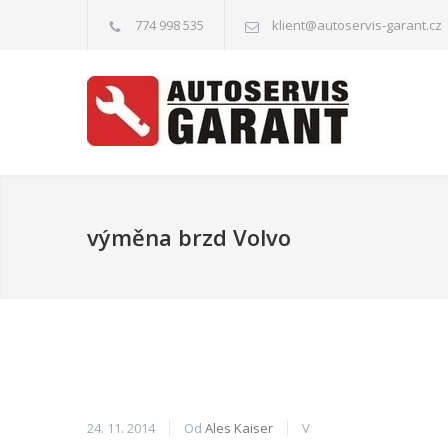
774 998 535
klient@autoservis-garant.cz
výměna brzd Volvo
24. 11. 2014
Od
Ales Kaiser
V