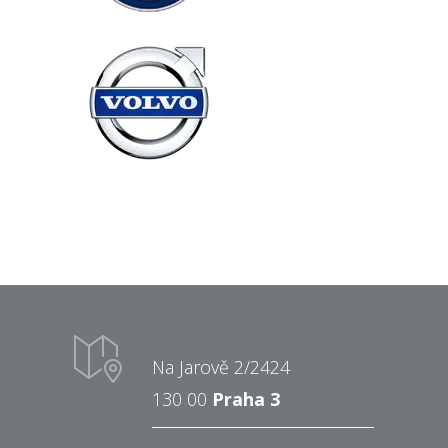
Na Jarově 2/2424
130 00
Praha 3