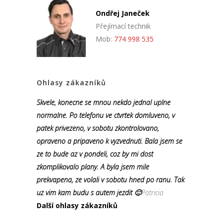
Ondřej Janeček
Přejímací technik
Mob:
774 998 535
Ohlasy zákazníků
Skvele, konecne se mnou nekdo jednal uplne
normalne. Po telefonu ve ctvrtek domluveno, v
patek privezeno, v sobotu zkontrolovano,
opraveno a pripaveno k vyzvednuti. Bala jsem se
ze to bude az v pondeli, coz by mi dost
zkomplikovalo plany. A byla jsem mile
prekvapena, ze volali v sobotu hned po ranu. Tak
uz vim kam budu s autem jezdit 🙂
Patricia
Další ohlasy zákazníků