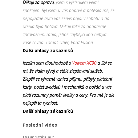
Děkuji za opravu
, jsem s výsledkem velmi
spokojen. Byl jsem u vás poprvé a potěšilo mě, že
nepojízdné auto vás servis přijal v sobotu a do
úterka byla hotová. Děkuji také za dodatečné
zprovoznění rádia, jehož chybějící kód nebyla
vaše chyba. Tomáš Uher, Ford Fusion
Další ohlasy zákazníků
Jezdím sem dlouhodobě s
Volvem XC90
a líbí se
mi, že vidím vývoj a stálé zlepšování služeb.
Zlepšil se výrazně vzhled příjmu, přibyly platební
karty, počet zvedáků i mechaniků a pořád u vás
platí rozumný poměr kvality a ceny. Pro mě je ale
nejlepší ta rychlost.
Další ohlasy zákazníků
Poslední video
Diagnostika aut