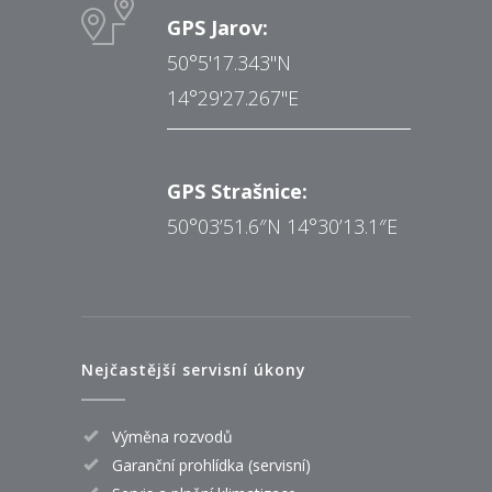
GPS Jarov:
50°5'17.343"N
14°29'27.267"E
GPS Strašnice:
50°03’51.6″N 14°30’13.1″E
Nejčastější servisní úkony
Výměna rozvodů
Garanční prohlídka (servisní)