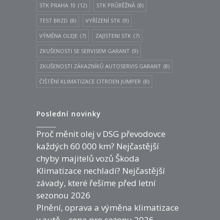
STK PRAHA 10
(12)
STK PRŮBĚŽNÁ
(8)
TEST BRZD
(8)
VYŘÍZENÍ STK
(9)
VÝMĚNA OLEJE
(7)
ZAJISTENI STK
(7)
ZKUŠENOSTI SE SERVISEM GARANT
(9)
ZKUŠENOSTI ZÁKAZNÍKŮ AUTOSERVIS GARANT
(8)
ČIŠTĚNÍ KLIMATIZACE CITROEN JUMPER
(8)
Poslední novinky
Proč měnit olej v DSG převodovce
každých 60 000 km? Nejčastější
chyby majitelů vozů Škoda
Klimatizace nechladí? Nejčastější
závady, které řešíme před letní
sezonou 2026
Plnění, oprava a výměna klimatizace
v autě – cena pro sezonu 2026