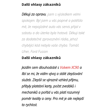
Další ohlasy zákazníků
Děkuji za opravu
, jsem s výsledkem velmi
spokojen. Byl jsem u vás poprvé a potěšilo
mě, že nepojízdné auto vás servis přijal v
sobotu a do úterka byla hotová. Děkuji také
za dodatečné zprovoznění rádia, jehož
chybějící kód nebyla vaše chyba. Tomáš
Uher, Ford Fusion
Další ohlasy zákazníků
Jezdím sem dlouhodobě s
Volvem XC90
a
líbí se mi, že vidím vývoj a stálé zlepšování
služeb. Zlepšil se výrazně vzhled příjmu,
přibyly platební karty, počet zvedáků i
mechaniků a pořád u vás platí rozumný
poměr kvality a ceny. Pro mě je ale nejlepší
ta rychlost.