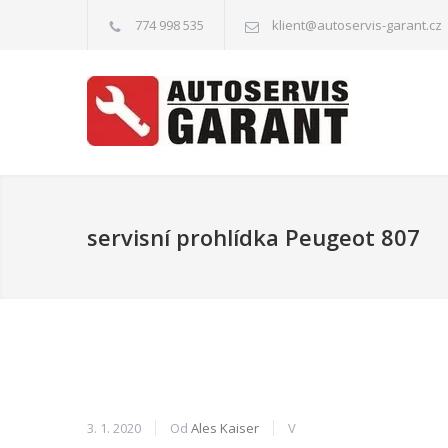
774 998 535
klient@autoservis-garant.cz
servisní prohlídka Peugeot 807
3. 1. 2020
Od
Ales Kaiser
V