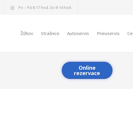
Po – Pá 8-17 hod. So 8-14 hod.
Žižkov
Strašnice
Autoservis
Pneuservis
Ce
Online
rezervace