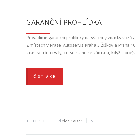
GARANČNÍ PROHLÍDKA
Provádíme garanční prohlídky na všechny značky vozů a
2 místech v Praze. Autoservis Praha 3 Žižkov a Praha 10 S
jaké jsou intervaly, co se stane se zárukou, když ji pro
ČÍST VÍCE
16. 11. 2015
Od
Ales Kaiser
V