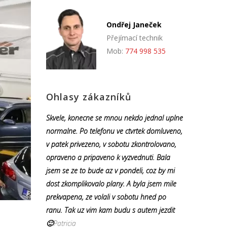
Ondřej Janeček
Přejímací technik
Mob:
774 998 535
Ohlasy zákazníků
Skvele, konecne se mnou nekdo jednal uplne
normalne. Po telefonu ve ctvrtek domluveno,
v patek privezeno, v sobotu zkontrolovano,
opraveno a pripaveno k vyzvednuti. Bala
jsem se ze to bude az v pondeli, coz by mi
dost zkomplikovalo plany. A byla jsem mile
prekvapena, ze volali v sobotu hned po
ranu. Tak uz vim kam budu s autem jezdit
🙂
Patricia