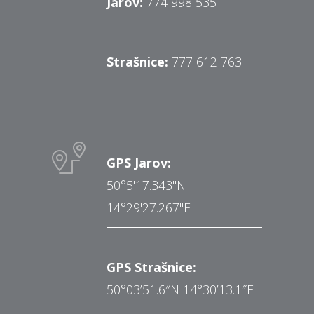
Jarov:
774 998 535
Strašnice:
777 612 763
GPS Jarov:
50°5'17.343"N
14°29'27.267"E
GPS Strašnice:
50°03’51.6″N 14°30’13.1″E