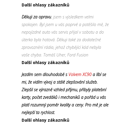
Další ohlasy zákazníků
Děkuji za opravu
, jsem s výsledkem velmi
spokojen. Byl jsem u vás poprvé a potěšilo mě, že
nepojízdné auto vás servis přijal v sobotu a do
úterka byla hotová. Děkuji také za dodatečné
zprovoznění rádia, jehož chybějící kód nebyla
vaše chyba. Tomáš Uher, Ford Fusion
Další ohlasy zákazníků
Jezdím sem dlouhodobě s
Volvem XC90
a líbí se
mi, že vidím vývoj a stálé zlepšování služeb.
Zlepšil se výrazně vzhled příjmu, přibyly platební
karty, počet zvedáků i mechaniků a pořád u vás
platí rozumný poměr kvality a ceny. Pro mě je ale
nejlepší ta rychlost.
Další ohlasy zákazníků