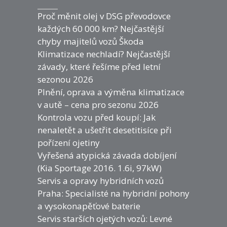
Proč měnit olej v DSG převodovce
každých 60 000 km? Nejčastější
chyby majitelů vozů Škoda
Klimatizace nechladí? Nejčastější
závady, které řešíme před letní
sezonou 2026
Plnění, oprava a výměna klimatizace
v autě – cena pro sezonu 2026
Kontrola vozu před koupí: Jak
nenaletět a ušetřit desetitisíce při
pořízení ojetiny
Vyřešená atypická závada dobíjení
(Kia Sportage 2016. 1.6i, 97kW)
Servis a opravy hybridních vozů
Praha: Specialisté na hybridní pohony
a vysokonapěťové baterie
Servis starších ojetých vozů: Levné