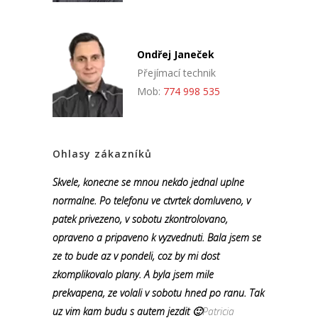
Ondřej Janeček
Přejímací technik
Mob:
774 998 535
Ohlasy zákazníků
Skvele, konecne se mnou nekdo jednal uplne
normalne. Po telefonu ve ctvrtek domluveno, v
patek privezeno, v sobotu zkontrolovano,
opraveno a pripaveno k vyzvednuti. Bala jsem se
ze to bude az v pondeli, coz by mi dost
zkomplikovalo plany. A byla jsem mile
prekvapena, ze volali v sobotu hned po ranu. Tak
uz vim kam budu s autem jezdit 🙂
Patricia